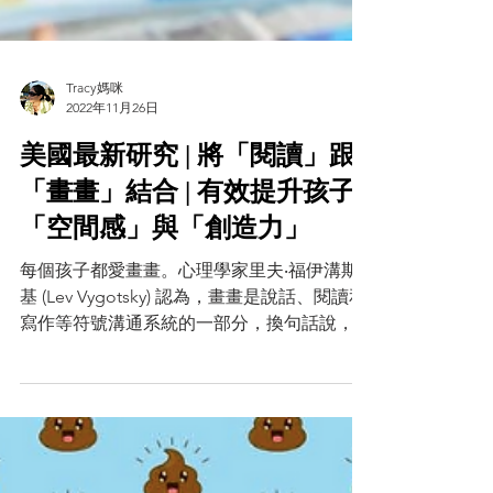
Tracy媽咪
2022年11月26日
美國最新研究 | 將「閱讀」跟
「畫畫」結合 | 有效提升孩子
「空間感」與「創造力」
每個孩子都愛畫畫。心理學家里夫‧福伊溝斯
基 (Lev Vygotsky) 認為，畫畫是說話、閱讀和
寫作等符號溝通系統的一部分，換句話說，孩
童的素描、塗鴉是串起語言學習當中說話和寫
作的重要橋梁，不僅可以增進孩子的空間概
念，幫助他們學習STEM的相關知識，並且還
可以幫助孩子在壓...