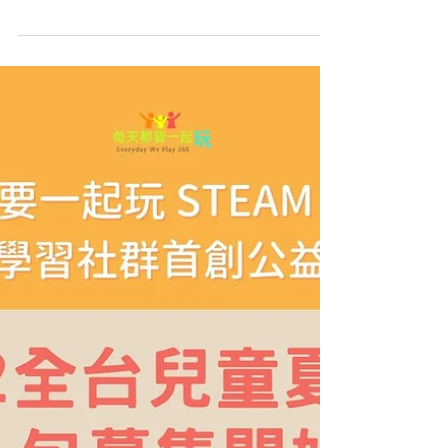
2022年7月25日
美國科學與工程節 | 15分鐘
STEM火花線上學計畫 | 只要
一杯咖啡的時間
美國在激勵兒童與青少對STEM領域的熱情是
非常有計畫的。自2020年在美國華盛頓特區舉
辦的首屆美國科學與工程節 (USA Science
and Engineering Festival)，其創辦人是美國
企業家拉里.博克 (Lawrence A....