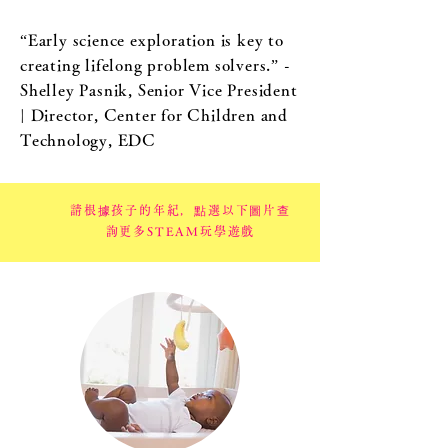
“Early science exploration is key to
creating lifelong problem solvers.” -
Shelley Pasnik, Senior Vice President
| Director, Center for Children and
Technology, EDC
請根據孩子的年紀，點選以下圖片查
詢更多STEAM玩學遊戲