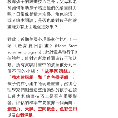
教導孩子的繪畫技巧之外，父母和老
師如何幫助孩子增進他們的繪畫能力
呢？日常像是積木堆疊、角色扮演，
或者繪本閱讀，是否也能對孩子的繪
畫能力有正面地促進效果？
對此，近期美國心理學家們執行了一
項《啟蒙夏日計畫》(Head Start 
summer program)，此計畫共執行了8
個禮拜，針對91所幼稚園進行干預活
動。所有實驗計畫中的孩童被分到三
個不同的小組：
「故事閱讀組」、
「積木建構組」和「角色扮演組」
。
孩子們在小組中邊玩邊畫畫，然後心
理學家們測量這些活動對於孩子在認
知能力和繪畫技巧上是否有重要影
響。評估的標準主要依據五個面向：
創造力、天賦、空間概念、色彩使用
以及
自我滿足
。