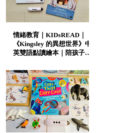
情緒教育｜KIDsREAD｜
《Kingsley 的異想世界》中
英雙語點讀繪本｜陪孩子談
寵物責任與不怕失敗的勇氣