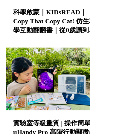
科學啟蒙｜KIDsREAD｜
Copy That Copy Cat! 仿生科
學互動翻翻書｜從0歲讀到小
學的中英雙語STEAM科普書
實驗室等級畫質 | 操作簡單 |
µHandy Pro 高階行動顯微組