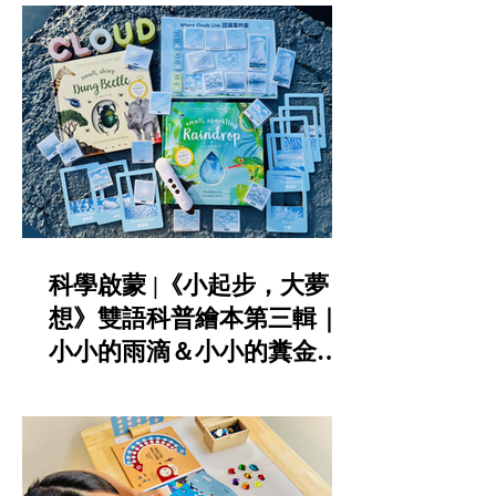
KIDsREAD點讀筆推薦
科學啟蒙 |《小起步，大夢
想》雙語科普繪本第三輯｜
小小的雨滴＆小小的糞金龜|
KIDsREAD點讀筆推薦