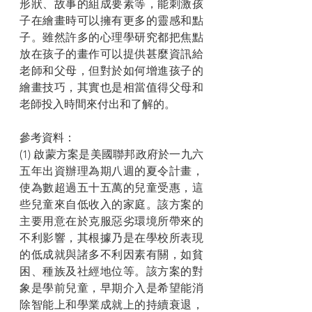
形狀、故事的組成要素等，能刺激孩
子在繪畫時可以擁有更多的靈感和點
子。雖然許多的心理學研究都把焦點
放在孩子的畫作可以提供甚麼資訊給
老師和父母，但對於如何增進孩子的
繪畫技巧，其實也是相當值得父母和
老師投入時間來付出和了解的。
參考資料：
(1) 啟蒙方案是美國聯邦政府於一九六
五年出資辦理為期八週的夏令計畫，
使為數超過五十五萬的兒童受惠，這
些兒童來自低收入的家庭。該方案的
主要用意在於克服惡劣環境所帶來的
不利影響，其根據乃是在學校所表現
的低成就與諸多不利因素有關，如貧
困、種族及社經地位等。該方案的對
象是學前兒童，早期介入是希望能消
除智能上和學業成就上的持續衰退，