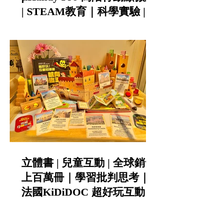
| STEAM教育｜科學實驗 |
科學班指定推薦
立體書 | 兒童互動 | 全球銷售
上百萬冊｜學習批判思考｜
法國KiDiDOC 超好玩互動知
識書第五輯 - 城堡 / 海盜｜