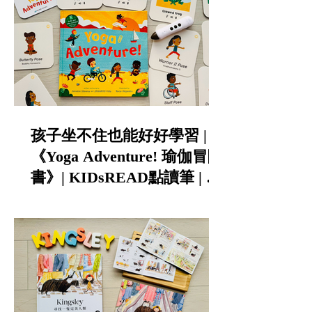
孩子坐不住也能好好學習 |
《Yoga Adventure! 瑜伽冒險
書》| KIDsREAD點讀筆 | 中
英雙語