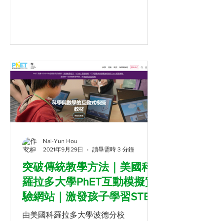
強化教師的備課能力、將知識加以生活
化；並且提供從幼稚園到高中各種領域
的線上學習素材，希望能夠激發孩子對
學習...
Nai-Yun Hou
2021年9月29日
讀畢需時 3 分鐘
突破傳統教學方法｜美國科
羅拉多大學PhET互動模擬實
驗網站｜激發孩子學習STEM
動機
由美國科羅拉多大學波德分校