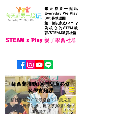
每天都要一起玩
Everyday We Play
365是華語圈
第一個以家庭Family
為核心的STEM教
育/STEAM教育社群
STEAM x Play 親子學習社群
紐西蘭推動100堂兒童必修
科學實驗課
精挑細選100個最適合3-12歲兒童
進行的科學活動，建立掌握理工領
域的能力。