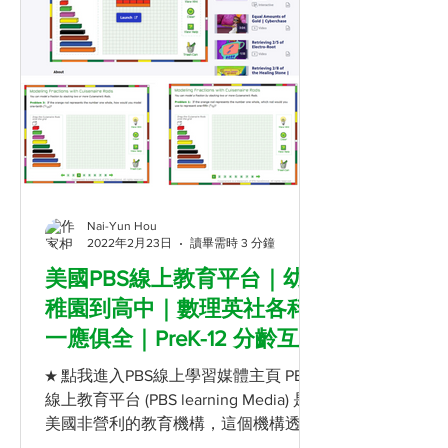
Nai-Yun Hou
2022年2月23日
讀畢需時 3 分鐘
美國PBS線上教育平台｜幼
稚園到高中｜數理英社各科
一應俱全｜PreK-12 分齡互動
式教學法
★ 點我進入PBS線上學習媒體主頁 PBS
線上教育平台 (PBS learning Media) 是
美國非營利的教育機構，這個機構透過
提供許多線上教育資源的方式，希望能