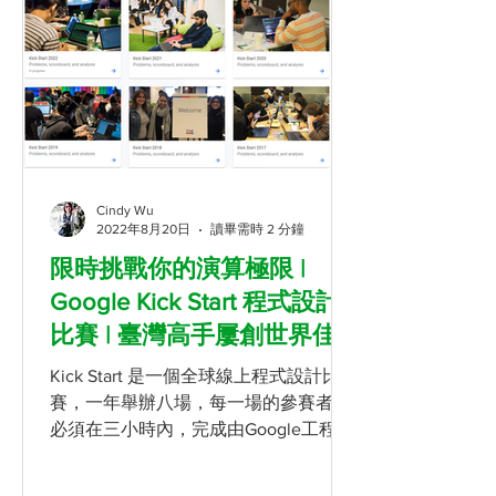
Cindy Wu
2022年8月20日
讀畢需時 2 分鐘
限時挑戰你的演算極限 |
Google Kick Start 程式設計
比賽 | 臺灣高手屢創世界佳
績
Kick Start 是一個全球線上程式設計比
賽，一年舉辦八場，每一場的參賽者都
必須在三小時內，完成由Google工程師
所設計的多個演算法題目。光是去年就
有來自世界各地約八萬人參與，總共提