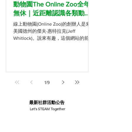
動物園The Online Zoo全年
無休｜近距離認識各類動物
無國界
線上動物園(Online Zoo)的創辦人是來自
美國德州的傑夫·惠特拉克(Jeff
Whitlock)。說來有趣，這個網站的前身
叫做叢林老鼠(Jungle Mouse)，起源於
傑夫的祖父在替孫子講故事時創造出來
的虛擬人物，傑夫為了紀念祖父創立了
網站，並且希望為更多孩子蒐集有...
1
/
9
​最新社群活動公告
Let's STEAM Together