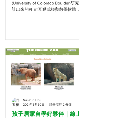
(University of Colorado Boulder)研究設
計出來的PhET互動式模擬教學軟體，內
容橫跨物理、化學、數學、地球科學以
及生物五個範疇，涵蓋學齡前、國小到
大學等不同年齡層之教學內容，提供給
包含教師、父母或者自學者一個可以透
過模...
Nai-Yun Hou
2021年6月30日
讀畢需時 2 分鐘
孩子居家自學好夥伴｜線上