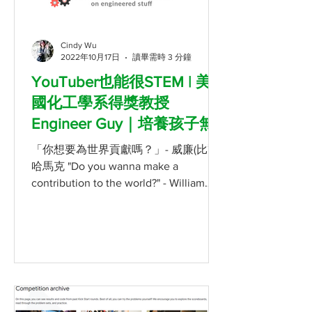
Cindy Wu
2022年10月17日
讀畢需時 3 分鐘
YouTuber也能很STEM | 美
國化工學系得獎教授
Engineer Guy｜培養孩子無
私奉獻精神 | 評選為最值得
「你想要為世界貢獻嗎？」- 威廉(比爾).
觀看的YouTube影片
哈馬克 "Do you wanna make a
contribution to the world?" - William
(Bill) S. Hammack 威廉 (比爾) 哈馬克
William (Bill) S....