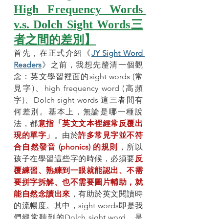
High Frequency Words 
v.s. Dolch Sight Words三
者之間的差別】
首先，在正式介紹《
JY Sight Word 
Readers
》之前，我想先釐清一個觀
念：英文學習裡面的sight words (常
見字)、high frequency word (高頻
字)、Dolch sight words 這三者間有
何差別。基本上，無論是哪一種說
法，都
意指「英文文本裡經常反覆出
現的單字」
。由於
許多常見字並不符
合自然發音 (phonics) 的規則
，所以
孩子在學習這些字的時候，必須要
反
覆練習、熟練到一眼就能認出、不需
要拼字拆解、也不需要圖片輔助，就
能自然念讀出來
，有助於英文閱讀時
的流暢度。其中，sight words即是我
們經常聽到的Dolch sight word，是