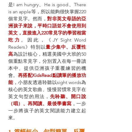
是I am hungry、He is good、There 
is an apple等，所以能夠很快掌握220
個常見字。然而，
對非英文母語的亞
洲孩子來說，平時口語並不會使用到
英文，直接進入220常見字的學習相當
吃力
。因此，《JY Sight Word 
Readers》特別以
量少集中、反覆性
高
為設計核心，精選美國中大班的50
個重點常見字，分別置入在每一冊讀
本中、提供亞洲孩子重覆練習的機
會。
再搭配KidsRead點讀筆的播放功
能
，小朋友透過聆聽以sight words為
核心的英文歌曲、慢慢習慣常見字在
英文句型的用法，
先聆聽、開口說
（唱）、再閱讀、最後學書寫
，一步
一步將孩子的英文閱讀能力建立起
來。
1. 篇幅短少、句型簡單、反覆