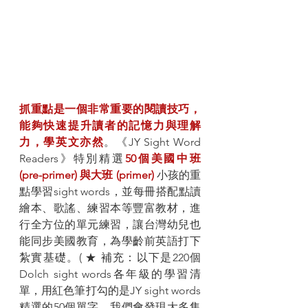
抓重點是一個非常重要的閱讀技巧，
能夠快速提升讀者的記憶力與理解
力，學英文亦然
。《JY Sight Word 
Readers》特別精選
50個美國中班 
(pre-primer) 與大班 (primer) 
小孩的重
點學習sight words，並每冊搭配點讀
繪本、歌謠、練習本等豐富教材，進
行全方位的單元練習，讓台灣幼兒也
能同步美國教育，為學齡前英語打下
紮實基礎。( ★ 補充：以下是220個
Dolch sight words各年級的學習清
單，用紅色筆打勾的是JY sight words
精選的50個單字，我們會發現大多集