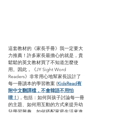
這套教材的《家長手冊》我一定要大
力推薦！許多家長最擔心的就是，貴
鬆鬆的英文教材買了不知道怎麼使
用。因此，《JY Sight Word 
Readers》非常用心地幫家長設計了
每一冊讀本的學習教案 (
KidsRead有
附中文翻譯檔，不會韓語不用怕
唷！
)，包括：如何與孩子討論每一冊
的主題、如何用互動的方式來提升幼
兒學習興趣、如何搭配家庭生活來進
行英語延伸學習、以及更多的相關主
題繪本補充等。要知道，一般中英文