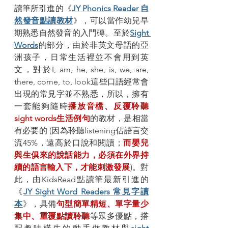
讀筆所引進的《
JY Phonics Reader 自
然發音點讀教材
》，可以當作幼兒早
期熟悉自然發音的入門磚。至於
Sight 
Words
的部分，由於非英文母語的亞
洲孩子，日常生活裡並不會用到英
文，對於I, am, he, she, is, we, are, 
there, come, to, look這些口語經常會
出現的常見字並不熟悉，所以，擁有
一套能夠隨時
播放音檔、反覆聆聽
sight words生活例句
的教材，是相當
有必要的 (因為聆聽listening佔語言交
流45%，遠高於口說和閱讀；
而嬰兒
與生俱來的說話能力，必須在外界持
續的語言輸入下，才能刺激發展
)。對
此，由KidsRead點讀筆最新引進的
《
JY Sight Word Readers 常見字讀
本
》，具備
句型簡單精短、單字量少
集中、重覆點讀聆聽
等眾多優點，搭