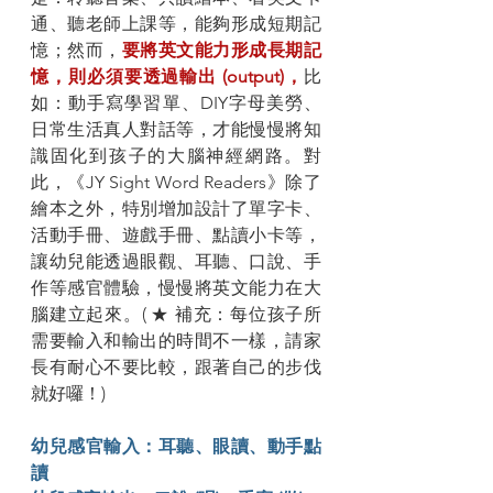
通、聽老師上課等，能夠形成短期記
憶；然而，
要將英文能力形成長期記
憶，則必須要透過輸出 (output)，
比
如：動手寫學習單、DIY字母美勞、
日常生活真人對話等，才能慢慢將知
識固化到孩子的大腦神經網路。對
此，《JY Sight Word Readers》除了
繪本之外，特別增加設計了單字卡、
活動手冊、遊戲手冊、點讀小卡等，
讓幼兒能透過眼觀、耳聽、口說、手
作等感官體驗，慢慢將英文能力在大
腦建立起來。( ★ 補充：每位孩子所
需要輸入和輸出的時間不一樣，請家
長有耐心不要比較，跟著自己的步伐
就好囉！)
幼兒感官輸入：耳聽、眼讀、動手點
讀