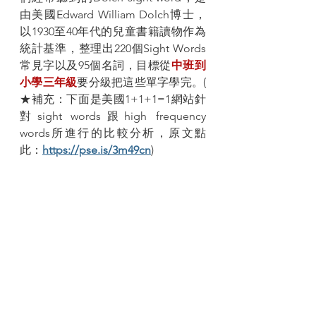
由美國Edward William Dolch博士，
以1930至40年代的兒童書籍讀物作為
統計基準，整理出220個Sight Words
常見字以及95個名詞，目標從
中班到
小學三年級
要分級把這些單字學完。( 
★補充：下面是美國1+1+1=1網站針
對sight words跟high frequency 
words所進行的比較分析，原文點
此：
https://pse.is/3m49cn
)