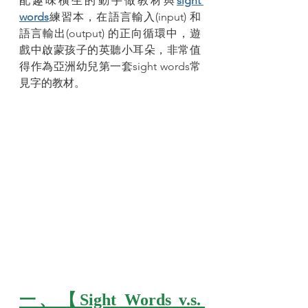
配趣味橫生的動手做教材與
sight 
words
練習本，在語言輸入(input) 和 
語言輸出(output) 的正向循環中，遊
戲中啟蒙孩子的英聽小耳朵，非常值
得作為亞洲幼兒第一套sight words常
見字的教材。
一、【Sight Words v.s. 