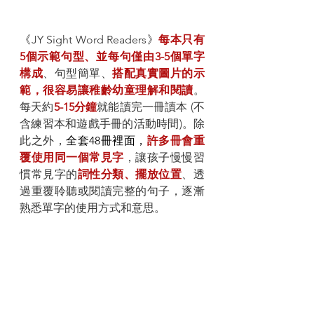
《JY Sight Word Readers》
每本只有
5個示範句型、並每句僅由3-5個單字
構成
、句型簡單、
搭配真實圖片的示
範，很容易讓稚齡幼童理解和閱讀
。
每天約
5-15分鐘
就能讀完一冊讀本 (不
含練習本和遊戲手冊的活動時間)。除
此之外，
全套48冊裡面，
許多冊會重
覆使用同一個常見字
，讓孩子慢慢習
慣常見字的
詞性分類、擺放位置
、透
過重覆聆聽或閱讀完整的句子，逐漸
熟悉單字的使用方式和意思。