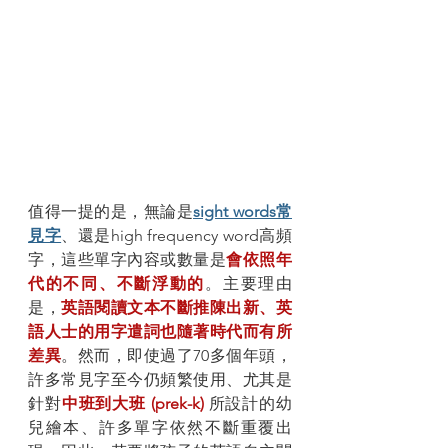
值得一提的是，無論是
sight words常
見字
、還是high frequency word高頻
字，這些單字內容或數量是
會依照年
代的不同、不斷浮動的
。主要理由
是，
英語閱讀文本不斷推陳出新、英
語人士的用字遣詞也隨著時代而有所
差異
。然而，即使過了70多個年頭，
許多常見字至今仍頻繁使用、尤其是
針對
中班到大班 (prek-k) 
所設計的幼
兒繪本、許多單字依然不斷重覆出