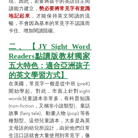
現。因此，若要將孩子的英語自主閱
讀能力建立，
勢必要將常見字有意識
地記起來
，才能保持英文閱讀的流
暢，不會因為基本的常見字不認識而
卡住、增加閱讀阻礙。
二、【JY Sight Word 
Readers點讀版教材獨家
五大特色：適合亞洲孩子
的英文學習方式】
在美國，常見字一般是從中班 (preK) 
開始學起。對此，市面上針對sight 
words兒童讀本非常多，有科普知識 
(non-fiction，又稱非小說類型)、童話
故事 (fairy tale)、動畫人物 (pop) 等各
種類型。這些兒童讀本，大多是為英
文母語的幼兒所設計，由於他們日常
生活口語就會大量使用到常見字，像