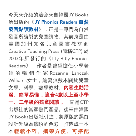
今天來介紹的這套來自韓國JY Books
所出版的《
JY Phonics Readers 自然
發音點讀教材
》，正是一專門為自然
發音所編製的兒童讀物。其前身是由
美國加州知名兒童圖書教材商
Creative Teaching Press (簡稱CTP) 於
2003年所發行的《Itty Bitty Phonics 
Readers》，作者是曾經擔任小學老
師的暢銷作家Rozanne Lanczak 
Williams女士，編寫無數本關於兒童
文學、科學、數學教材。
內容生動活
潑、簡單易懂，適合4歲以上至小學
一、二年級的孩童閱讀，
一直是CTP
出版社的當家熱門產品。後來由韓國
JY Books出版社引進，將原版的黑白
設計升級為繽紛的色彩，打造成一本
本
輕鬆小巧、攜帶方便、可搭配