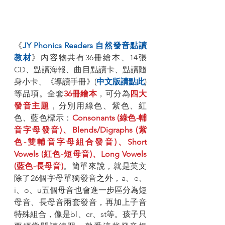
《
JY Phonics Readers 自然發音點讀
教材
》內容物共有36冊繪本、14張
CD、點讀海報、曲目點讀卡、點讀隨
身小卡、《導讀手冊》(
中文版請點此
) 
等品項。全套
36冊繪本
，可分為
四大
發音主題
，分別用綠色、紫色、紅
色、藍色標示：
Consonants (綠色-輔
音字母發音)、Blends/Digraphs (紫
色-雙輔音字母組合發音)、Short 
Vowels (紅色-短母音)、Long Vowels 
(藍色-長母音)
。簡單來說，就是英文
除了26個字母單獨發音之外，a、e、
i、o、u五個母音也會進一步區分為短
母音、長母音兩套發音，再加上子音
特殊組合，像是bl、cr、st等。孩子只