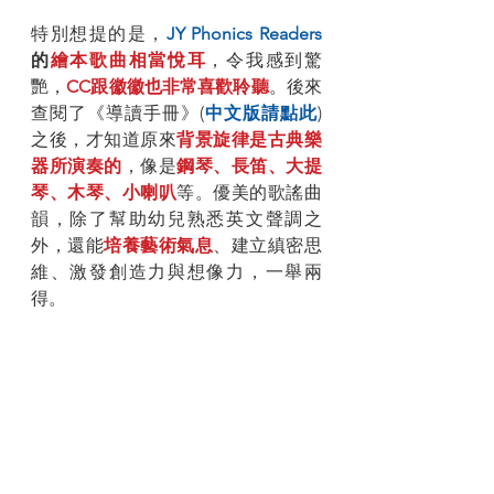
特別想提的是，
JY Phonics Readers
的
繪本歌曲相當悅耳
，令我感到驚
艷，
CC跟徽徽也非常喜歡聆聽
。後來
查閱了《導讀手冊》(
中文版請點此
) 
之後，才知道原來
背景旋律是古典樂
器所演奏的
，像是
鋼琴、長笛、大提
琴、木琴、小喇叭
等。優美的歌謠曲
韻，除了幫助幼兒熟悉英文聲調之
外，還能
培養藝術氣息
、建立縝密思
維、激發創造力與想像力，一舉兩
得。