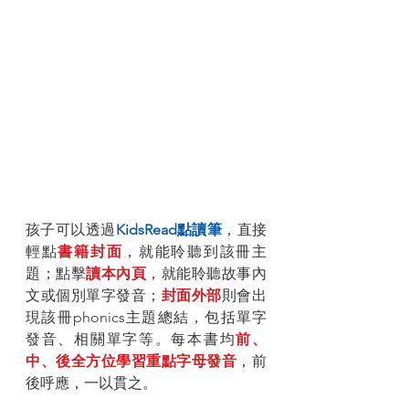
孩子可以透過
KidsRead點讀筆
，直接
輕點
書籍封面
，就能聆聽到該冊主
題；點擊
讀本內頁
，就能聆聽故事內
文或個別單字發音；
封面外部
則會出
現該冊phonics主題總結，包括單字
發音、相關單字等。每本書均
前、
中、後全方位學習重點字母發音
，前
後呼應，一以貫之。