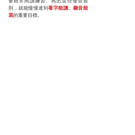
要經常閱讀練習、熟悉這些發音規
則，就能慢慢達到
看字能讀、聽音能
寫
的重要目標。