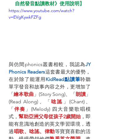
自然發音點讀教材》使用說明】
https://www.youtube.com/watch?
v=EVgKywkFZFg
與仿間phonics叢書相較，我認為
JY 
Phonics Readers
這套書最大的優勢，
在於除了能運用
KidRead點讀筆
聆聽
單字發音和故事內容之外，更增加了
「
繪本歌曲
」(Story Song)、「
朗讀
」
(Read Along)、「
唸謠
」(Chant)、
「
伴奏
」(Melody) 四大音樂歌唱模
式，
幫助亞洲父母從孩子2歲開始
，即
能有意識地創造的英文學習環境，透
過
唱歌、唸謠、律動
等寶寶喜歡的活
動，慢慢帶領他們
熟悉英文聲調
、進