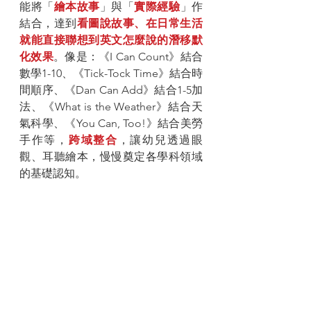
能將「
繪本故事
」與「
實際經驗
」作
結合，達到
看圖說故事、在日常生活
就能直接聯想到英文怎麼說的潛移默
化效果
。像是：《I Can Count》結合
數學1-10、《Tick-Tock Time》結合時
間順序、《Dan Can Add》結合1-5加
法、《What is the Weather》結合天
氣科學、《You Can, Too!》結合美勞
手作等，
跨域整合
，讓幼兒透過眼
觀、耳聽繪本，慢慢奠定各學科領域
的基礎認知。