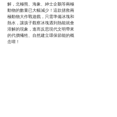
解，北極熊、海象、紳士企鵝等兩極
動物的數量已大幅減少！這款拯救兩
極動物大作戰遊戲，只需準備冰塊和
熱水，讓孩子觀察冰塊遇到熱能就會
溶解的現象，進而反思現代文明帶來
的代價犧牲、自然建立環保節能的概
念唷！