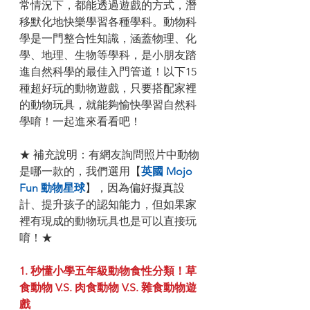
常情況下，都能透過遊戲的方式，潛
移默化地快樂學習各種學科。動物科
學是一門整合性知識，涵蓋物理、化
學、地理、生物等學科，是小朋友踏
進自然科學的最佳入門管道！以下15
種超好玩的動物遊戲，只要搭配家裡
的動物玩具，就能夠愉快學習自然科
學唷！一起進來看看吧！
★ 補充說明：有網友詢問照片中動物
是哪一款的，我們選用【
英國 Mojo 
Fun 動物星球
】，因為偏好擬真設
計、提升孩子的認知能力，但如果家
裡有現成的動物玩具也是可以直接玩
唷！★
1. 秒懂小學五年級動物食性分類！草
食動物 V.S. 肉食動物 V.S. 雜食動物遊
戲