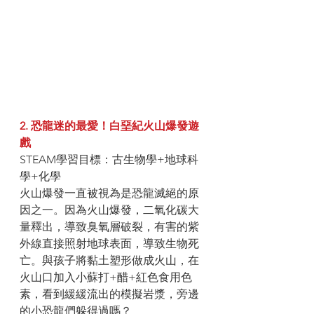
2. 恐龍迷的最愛！白堊紀火山爆發遊
戲
STEAM學習目標：古生物學+地球科
學+化學
火山爆發一直被視為是恐龍滅絕的原
因之一。因為火山爆發，二氧化碳大
量釋出，導致臭氧層破裂，有害的紫
外線直接照射地球表面，導致生物死
亡。與孩子將黏土塑形做成火山，在
火山口加入小蘇打+醋+紅色食用色
素，看到緩緩流出的模擬岩漿，旁邊
的小恐龍們躲得過嗎？