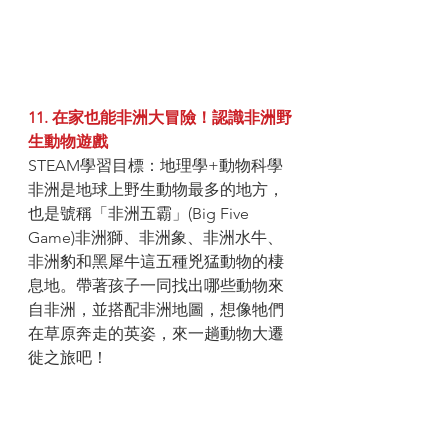
11. 在家也能非洲大冒險！認識非洲野
生動物遊戲 
STEAM學習目標：地理學+動物科學
非洲是地球上野生動物最多的地方，
也是號稱「非洲五霸」(Big Five 
Game)非洲獅、非洲象、非洲水牛、
非洲豹和黑犀牛這五種兇猛動物的棲
息地。帶著孩子一同找出哪些動物來
自非洲，並搭配非洲地圖，想像牠們
在草原奔走的英姿，來一趟動物大遷
徙之旅吧！