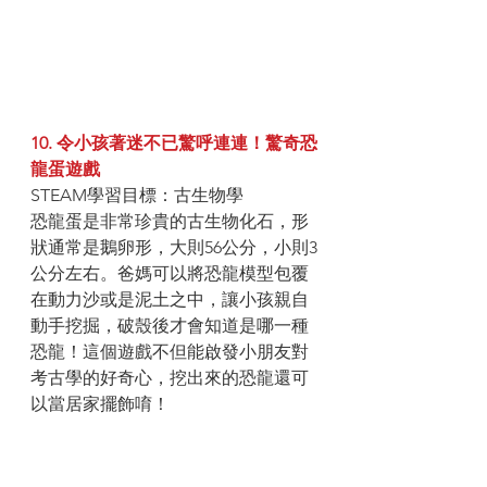
10. 令小孩著迷不已驚呼連連！驚奇恐
龍蛋遊戲
STEAM學習目標：古生物學
恐龍蛋是非常珍貴的古生物化石，形
狀通常是鵝卵形，大則56公分，小則3
公分左右。爸媽可以將恐龍模型包覆
在動力沙或是泥土之中，讓小孩親自
動手挖掘，破殼後才會知道是哪一種
恐龍！這個遊戲不但能啟發小朋友對
考古學的好奇心，挖出來的恐龍還可
以當居家擺飾唷！