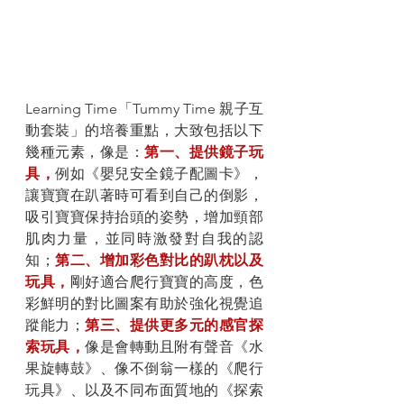
Learning Time「Tummy Time 親子互
動套裝」的培養重點，大致包括以下
幾種元素，像是：
第一、提供鏡子玩
具，
例如《嬰兒安全鏡子配圖卡》，
讓寶寶在趴著時可看到自己的倒影，
吸引寶寶保持抬頭的姿勢，增加頸部
肌肉力量，並同時激發對自我的認
知；
第二、增加彩色對比的趴枕以及
玩具，
剛好適合爬行寶寶的高度，色
彩鮮明的對比圖案有助於強化視覺追
蹤能力；
第三、提供更多元的感官探
索玩具，
像是會轉動且附有聲音《水
果旋轉鼓》、像不倒翁一樣的《爬行
玩具》、以及不同布面質地的《探索