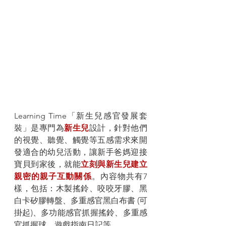
Learning Time「新生兒感官發展套
裝」是專門為
新生兒
設計，針對他們
的視覺、聽覺、觸覺等五感需求來開
發適合的幼兒活動，讓新手爸媽迎接
寶貝到家後，就能
立刻與新生兒建立
親密的親子互動關係
。內容物共有7
樣，包括：木製搖鈴、咬咬牙膠、黑
白卡矽膠轉盤、多重感官黑白布書 (可
掛起)、多功能感官抓握搖鈴、多重感
官抓握球、遊戲指南日記等。