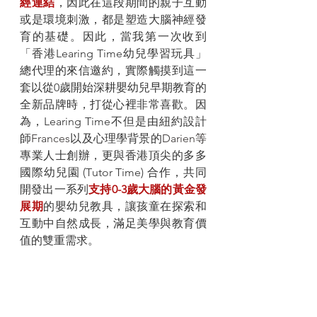
經連結
，因此在這段期間的親子互動
或是環境刺激，都是塑造大腦神經發
育的基礎。因此，當我第一次收到
「香港Learing Time幼兒學習玩具」
總代理的來信邀約，實際觸摸到這一
套以從0歲開始深耕嬰幼兒早期教育的
全新品牌時，打從心裡非常喜歡。因
為，Learing Time不但是由紐約設計
師
Frances
以及心理學背景的
Darien等
專業人士創辦，更與香港頂尖的多多
國際幼兒園 (Tutor Time) 合作，共同
開發出一系列
支持0-3歲大腦的黃金發
展期
的嬰幼兒教具，讓孩童在探索和
互動中自然成長，滿足美學與教育價
值的雙重需求。