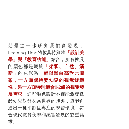
若是進一步研究我們會發現，
Learning Time的教具特別將
「設計美
學」與「教育功能」
結合，所有教具
的顏色都是屬於
「柔和、自然、清
新」
的色彩系，
輔以黑白高對比圖
案，一方面保持嬰幼兒的視覺舒適
性，另一方面特別適合0-2歲的視覺發
展需求
。這些顏色設計不僅能激發低
齡幼兒對外探索世界的興趣，還能創
造出一種平靜且專注的學習環境，符
合現代教育美學和感官發展的雙重需
求。