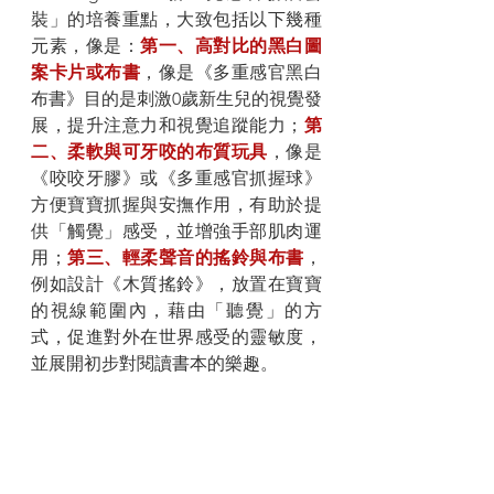
裝」的培養重點，大致包括以下幾種
元素，像是：
第一、高對比的黑白圖
案卡片或布書
，像是《多重感官黑白
布書》目的是刺激0歲新生兒的視覺發
展，提升注意力和視覺追蹤能力；
第
二、柔軟與可牙咬的布質玩具
，像是
《咬咬牙膠》或《多重感官抓握球》
方便寶寶抓握與安撫作用，有助於提
供「觸覺」感受，並增強手部肌肉運
用；
第三、輕柔聲音的搖鈴與布書
，
例如設計《木質搖鈴》，放置在寶寶
的視線範圍內，藉由「聽覺」的方
式，促進對外在世界感受的靈敏度，
並展開初步對閱讀書本的樂趣。