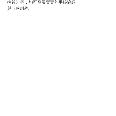
搖鈴》等，均可發展寶寶的手眼協調
與五感刺激。