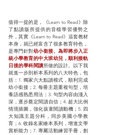
值得一提的是，《Learn to Read》除
了點讀版所提供的音檔學習優勢之
外，其實《Learn to Read》這套教材
本身，就已經富含了很多教育特色，
是專門針對
幼小銜接、為即將步入正
統小學教育的中大班幼兒，順利接軌
日後的學科閱讀
所做的設計。以下我
就進一步剖析本系列的八大特色，包
括：1. 獨家六大點讀模式，順利完成
幼小銜接；2. 每冊主題重複句型，培
養語感熟悉用法；3. 句型內容由淺入
深，逐步奠定閱讀自信；4. 超大比例
情境插圖，強化孩童閱讀動機；5. 四
大知識主題分科，同步美國小學教
育；6. 收錄名家繪本系列，增進文學
賞析能力；7. 專屬活動練習手冊，創