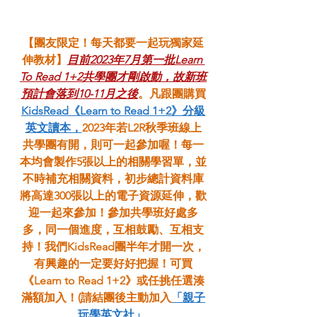
【團友限定！每天都要一起玩獨家延
伸教材】
目前2023年7月第一批Learn 
To Read 1+2共學團才剛啟動，故新班
預計會落到10-11月之後
。凡跟團購買
KidsRead《Learn to Read 1+2》分級
英文讀本，
2023年若L2R秋季班線上
共學團有開，則可一起參加喔！每一
本均會製作5張以上的相關學習單，並
不時補充相關資料，初步總計資料庫
將高達300張以上的電子資源延伸，歡
迎一起來參加！參加共學班好處多
多，同一個進度，互相鼓勵、互相支
持！我們KidsRead團半年才開一次，
有興趣的一定要好好把握！可買
《Learn to Read 1+2》或任挑任選湊
滿額加入！(請結團後主動加入
「親子
玩學英文社」 