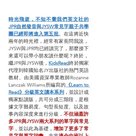
時光飛逝，不知不覺我們英文社的
JPR自然發音與JYSW常見字親子共學
團已經即將進入第五批
。在這將近快
兩年的時光裡，經常有家長問我說，
JYSW與JPR均已經讀完了，那麼接下
來還可以帶小朋友讀什麼呢？終於，
繼JPR與JYSW後，
KidsRead
終於獨家
代理到韓國知名JY出版社的熱門英語
教材、由美國資深專業教師Rozanne 
Lanczak Williams所編寫的
《Learn to 
Read》分級英文讀本系列
，並設計成
獨家點讀版，共可分成三階段，是根
據文字難易度、句型長短度、以及故
事內容深度來進行分級，
不但涵蓋許
多JPR與JYSW兩大系列的單字與常見
字
，並以此為基礎，
增加了更多了常
見字與單字詞彙
，非常
適合中班以上