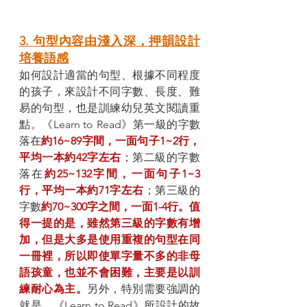
3. 句型內容由淺入深，押韻設計
培養語感
如何設計適當的句型、根據不同程度
的孩子，來設計不同字數、長度、難
易的句型，也是訓練幼兒英文閱讀重
點。《Learn to Read》第一級的字數
落在
約16~89字間，一面句子1~2行，
平均一本約42字左右
；第二級的字數
落在
約25~132字間，一面句子1~3
行，平均一本約71字左右
；第三級的
字數
約70~300字之間，一面1-4行。值
得一提的是，雖然第三級的字數有增
加，但是大多是使用重複的句型在同
一冊裡，所以即使單字量不多的非母
語孩童，也並不會困難，主要是以訓
練耐心為主。
另外，特別需要強調的
就是，《Learn to Read》所設計的故