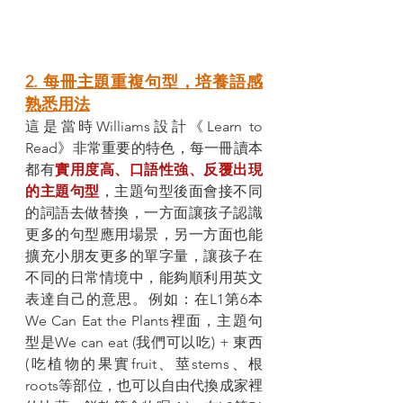
2. 每冊主題重複句型，培養語感
熟悉用法
這是當時Williams設計《Learn to 
Read》非常重要的特色，每一冊讀本
都有
實用度高、口語性強、反覆出現
的主題句型
，主題句型後面會接不同
的詞語去做替換，一方面讓孩子認識
更多的句型應用場景，另一方面也能
擴充小朋友更多的單字量，讓孩子在
不同的日常情境中，能夠順利用英文
表達自己的意思。例如：在L1第6本
We Can Eat the Plants裡面，主題句
型是We can eat (我們可以吃) + 東西 
(吃植物的果實fruit、莖stems、根
roots等部位，也可以自由代換成家裡