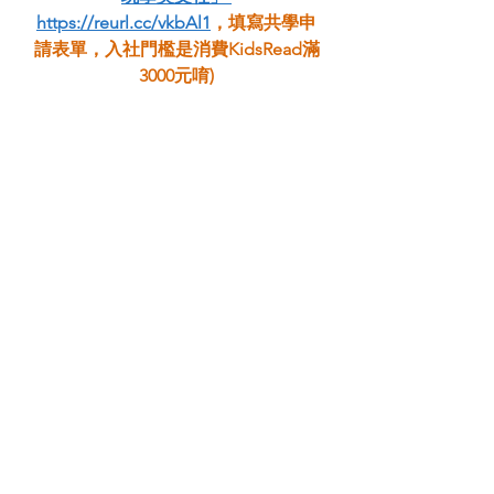
https://reurl.cc/vkbAl1
，填寫共學申
請表單，入社門檻是消費KidsRead滿
3000元唷)