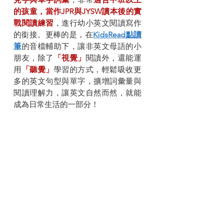
的孩童，當作JPR與JYSW讀本後的實
戰閱讀練習
，進行幼小英文閱讀寫作
的銜接。更棒的是，在
KidsRead點讀
筆
的音檔輔助下，讓非英文母語的小
朋友，除了
「視覺」
閱讀外，還能運
用
「聽覺」
學習的方式，輕鬆吸收更
多的英文句型與單字，擴增詞彙量與
閱讀理解力，讓英文自然而然，就能
成為日常生活的一部分！