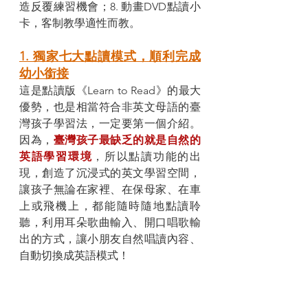
造反覆練習機會；8. 動畫DVD點讀小
卡，客制教學適性而教。
1. 獨家七大點讀模式，順利完成
幼小銜接
這是點讀版《Learn to Read》的最大
優勢，也是相當符合非英文母語的臺
灣孩子學習法，一定要第一個介紹。
因為，
臺灣孩子最缺乏的就是自然的
英語學習環境
，所以點讀功能的出
現，創造了沉浸式的英文學習空間，
讓孩子無論在家裡、在保母家、在車
上或飛機上，都能隨時隨地點讀聆
聽，利用耳朵歌曲輸入、開口唱歌輸
出的方式，讓小朋友自然唱讀內容、
自動切換成英語模式！