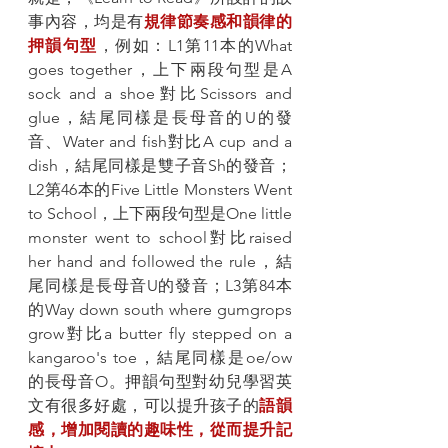
事內容，均是有
規律節奏感和韻律的
押韻句型
，例如：L1第11本的What 
goes together，上下兩段句型是A 
sock and a shoe對比Scissors and 
glue，結尾同樣是長母音的U的發
音、Water and fish對比A cup and a 
dish，結尾同樣是雙子音Sh的發音；
L2第46本的Five Little Monsters Went 
to School，上下兩段句型是One little 
monster went to school對比raised 
her hand and followed the rule，結
尾同樣是長母音U的發音；L3第84本
的Way down south where gumgrops 
grow對比a butter fly stepped on a 
kangaroo's toe，結尾同樣是oe/ow
的長母音O。押韻句型對幼兒學習英
文有很多好處，可以提升孩子的
語韻
感，增加閱讀的趣味性，從而提升記