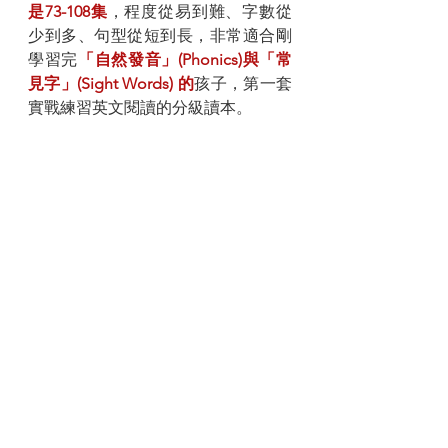
是73-108集
，程度從易到難、字數從
少到多、句型從短到長，非常適合剛
學習完
「自然發音」(Phonics)與「常
見字」(Sight Words) 的
孩子，第一套
實戰練習英文閱讀的分級讀本。