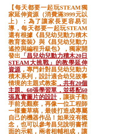
【每天都要一起玩STEAM獨
家延伸資源（消費滿3999元以
上）：為了讓家長更容易引
導，每天都要一起玩STEAM
還有根據《昌兒幼兒動力積木
教育套裝》與《昌兒幼兒動力
遙控與編程升級包》，獨家開
發出
「昌兒幼兒動力積木20日
STEAM大挑戰」的教學延伸
資源
，專門針對昌兒幼兒動力
積木系列，設計適合幼兒故事
情境的主題式教案
，共有20個
主題、60張學習單，並搭配60
張真實圖片的設計
，讓孩子動
手前先觀察，再像一位工程師
一樣畫草稿，最後打造成專屬
自己的機器作品！如果沒有概
念，也可以參考昌兒說明書裡
面的示範，兩者相輔相成，讓