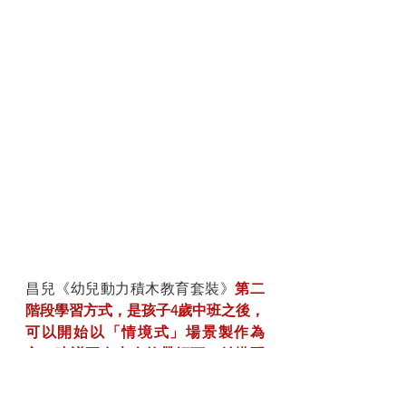
昌兒《幼兒動力積木教育套裝》
第二
階段學習方式，是孩子4歲中班之後，
可以開始以「情境式」場景製作為
主，建議要在大人的帶領下，並搭配
繪本故事
，鼓勵孩子搭建出與主題相
關的作品或場景。這時候，昌兒所提