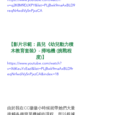
v=q2K8M9DJXPY&list=PLjBwk9maAxBLD9
reqNrfwdiVy5nPjxzCA
【影片示範：昌兒《幼兒動力積
木教育套裝》- 掃地機 (挑戰程
度)】
https://www.youtube.com/watch?
v=X6KeuYcEazI&list=PLjBwk9maAxBLD9r
eqNrfwdiVy5nPjxzCA&index=18
由於我在CC徽徽小時候就帶她們大量
接觸各種簡單機械的課程，所以根據