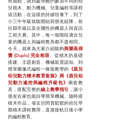
班開始，就到處帶她們參加不同的幼
兒積木、動力機械、兒童編程等課程
或活動，在這樣的持續培養下，到了
小三中年級就能開始與朋友組隊，前
往縣市級以及全國性的機器人與資訊
工程大賽。其中，每一個階段適合兒
童的機器人與編程教具都不盡相同。
今天，就來為大家介紹能夠
與樂高得
寶 (Duplo) 完全相容
、從積木的基礎
搭建、主題創造、機械裝置認知、到
簡單圖像式編程一條龍教學的
《昌兒
幼兒動力積木教育套裝》與《昌兒幼
兒動力遙控與編程升級包》
兩套教
具，搭配完整的
線上教學指引
，讓小
朋友在家也能自學簡單機械、隨時搭
積木作品，省去坊間貴鬆鬆的幼兒早
期積木課程費用，直接接軌日後小學
的編程教育。