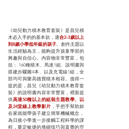
《幼兒動力積木教育套裝》是昌兒積
木必入手的的基本款，適
合2-3歲以上
到8歲小學低年級的孩子
。創作主題以
生活經驗為主，能夠提升孩童學習的
興趣與自信心。內容物非常豐富，包
括： 160種積木、馬達1組、說明書與
搭建步驟圖4本、以及充電線1組，全
部均可與樂高德寶積木相容。值得一
提的是，昌兒《幼兒動力積木教育套
裝》的說明書內容非常豐富，裡面提
供
高達50種以上的組裝主題教學、以
及24堂線上教學影片
，手把手幫助妳
在家就能帶孩子建立簡單機械概念，
為日後小學進一步接觸工程科學的課
程，奠定敏捷的堆砌技巧與直覺的空