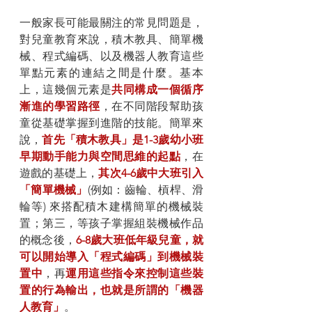
一般家長可能最關注的常見問題是，
對兒童教育來說，積木教具、簡單機
械、程式編碼、以及機器人教育這些
單點元素的連結之間是什麼。基本
上，這幾個元素是
共同構成一個循序
漸進的學習路徑
，在不同階段幫助孩
童從基礎掌握到進階的技能。簡單來
說，
首先「積木教具」是1-3歲幼小班
早期動手能力與空間思維的起點
，在
遊戲的基礎上，
其次4-6歲中大班引入
「簡單機械」
(例如：齒輪、槓桿、滑
輪等) 來搭配積木建構簡單的機械裝
置；第三，等孩子掌握組裝機械作品
的概念後，
6-8歲大班低年級兒童，就
可以開始導入「程式編碼」到機械裝
置中
，再
運用這些指令來控制這些裝
置的行為輸出，也就是所謂的「機器
人教育」
。