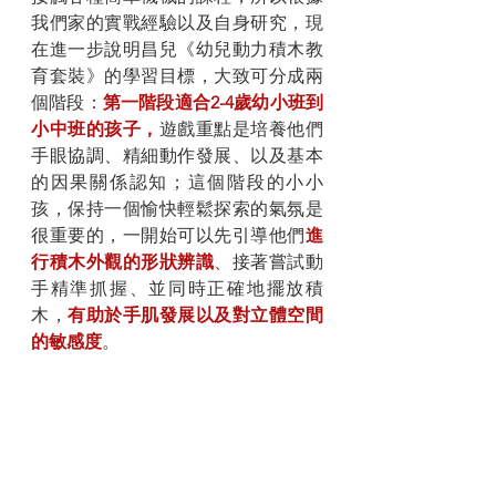
我們家的實戰經驗以及自身研究，現
在進一步說明昌兒《幼兒動力積木教
育套裝》的學習目標，大致可分成兩
個階段：
第一階段適合2-4歲幼小班到
小中班的孩子，
遊戲重點是培養他們
手眼協調、精細動作發展、以及基本
的因果關係認知；這個階段的小小
孩，保持一個愉快輕鬆探索的氣氛是
很重要的，一開始可以先引導他們
進
行積木外觀的形狀辨識
、接著嘗試動
手精準抓握、並同時正確地擺放積
木，
有助於手肌發展以及對立體空間
的敏感度
。