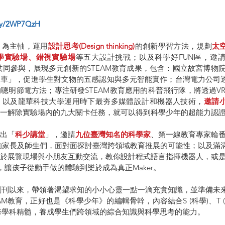
t.ly/2WP7QzH
」為主軸，運用
設計思考(Design thinking)
的創新學習方法，規劃
太
學實驗場、錯視實驗場
等五大設計挑戰；以及科學好FUN區，邀
共同參與，展現多元創新的STEAM教育成果，包含：國立故宮博物院
列車」，促進學生對文物的五感認知與多元智能實作；台灣電力公司
聰明節電方法；專注研發STEAM教育應用的科普飛行隊，將透過VR
；以及龍華科技大學運用時下最夯多媒體設計和機器人技術，
邀請
一解除實驗場內的九大關卡任務，就可以得到科學少年的超能力認
出「
科少講堂
」，邀請
九位臺灣知名的科學家
、第一線教育專家輪
習的家長及師生們，面對面探討臺灣跨領域教育推展的可能性；以及滿滿M
於展覽現場與小朋友互動交流，教你設計程式語言指揮機器人，或
，讓孩子從動手做的體驗到樂於成為真正Maker。
年創刊以來，帶領著渴望求知的小小心靈一點一滴充實知識，並準備未
AM教育，正好也是《科學少年》的編輯骨幹，內容結合S (科學)、T (技術
)的跨學科精髓，養成學生們跨領域的綜合知識與科學思考的能力。