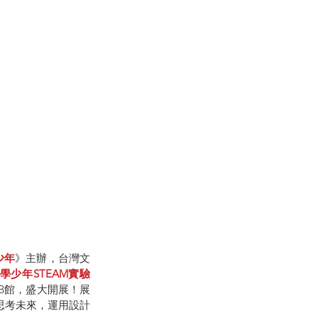
少年
》主辦，台灣文
科學少年STEAM實驗
4B館，盛大開展！展
思考未來，運用設計