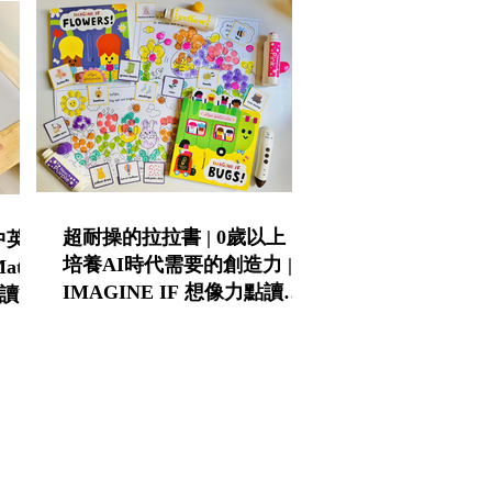
超耐操的拉拉書 | 0歲以上 |
中英雙
培養AI時代需要的創造力 |
ath
IMAGINE IF 想像力點讀互
D點讀筆
動操作書第一輯&第二輯 |
KIDsREAD點讀筆推薦 | 童書
推薦