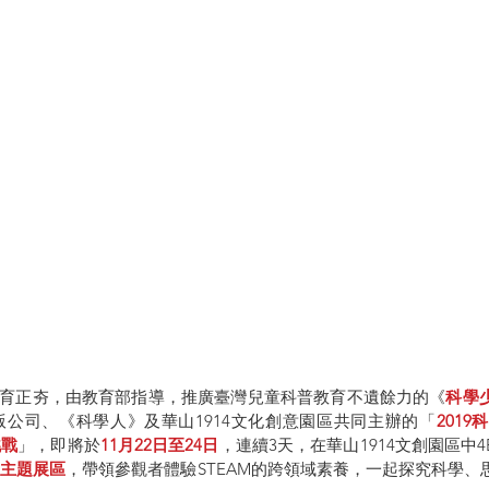
AM教育正夯，由教育部指導，推廣臺灣兒童科普教育不遺餘力的《
科學
公司、《科學人》及華山1914文化創意園區共同主辦的「
2019
挑戰
」，即將於
11月22日至24日
，連續3天，在華山1914文創園區中
大主題展區
，帶領參觀者體驗STEAM的跨領域素養，一起探究科學、