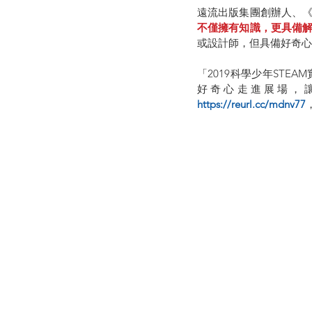
遠流出版集團創辦人、
不僅擁有知識，更具備
或設計師，但具備好奇心
「2019科學少年ST
好奇心走進展場，讓
https://reurl.cc/mdnv77