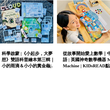
科學啟蒙 |《小起步，大夢
從故事開始愛上數學｜
想》雙語科普繪本第三輯｜小
語 | 英國神奇數學機器 M
小的雨滴＆小小的糞金龜|
Machine | KIDsREA
KIDsREAD點讀筆推薦