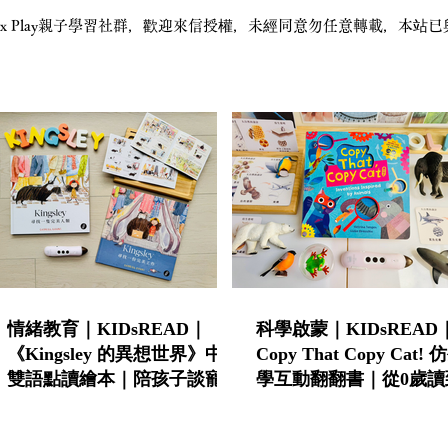
STEAM x Play親子學習社群，歡迎來信授權，未經同意勿任意轉載，
情緒教育｜KIDsREAD｜
科學啟蒙｜KIDsREAD
《Kingsley 的異想世界》中英
Copy That Copy Cat!
雙語點讀繪本｜陪孩子談寵物
學互動翻翻書｜從0歲讀
責任與不怕失敗的勇氣
學的中英雙語STEAM