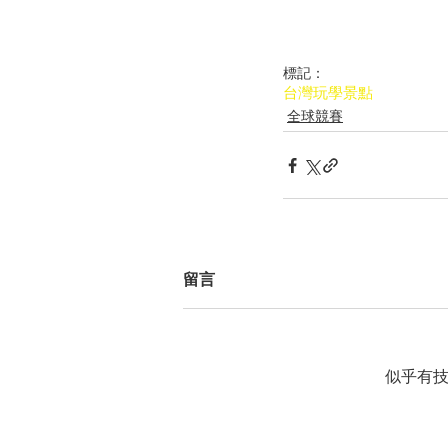
標記：
台灣
玩學景點
全球競賽
留言
似乎有