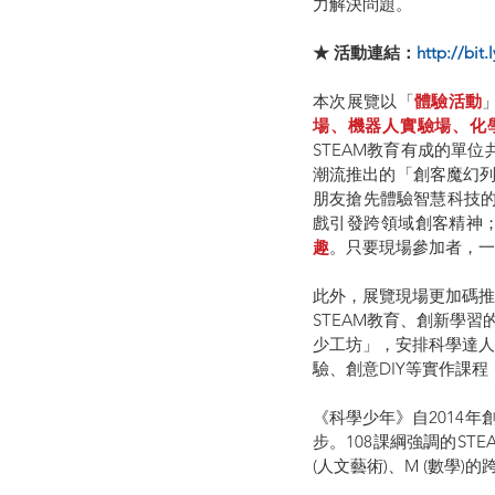
力解決問題。
★ 活動連結：
http://bi
本次展覽以「
體驗活動
場、機器人實驗場、化
STEAM教育有成的單位
潮流推出的「創客魔幻
朋友搶先體驗智慧科技的
戲引發跨領域創客精神
趣
。只要現場參加者，一
此外，展覽現場更加碼推
STEAM教育、創新學
少工坊」，安排科學達人
驗、創意DIY等實作課程
《科學少年》自2014
步。108課綱強調的STE
(人文藝術)、M (數學