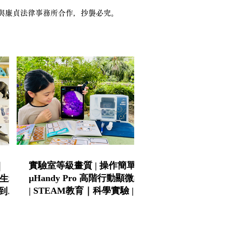
本站已與廉貞法律事務所合作，抄襲必究。
實驗室等級畫質 | 操作簡單 |
｜
µHandy Pro 高階行動顯微組
 仿生科
| STEAM教育｜科學實驗 | 科
到小
學班指定推薦
科普書