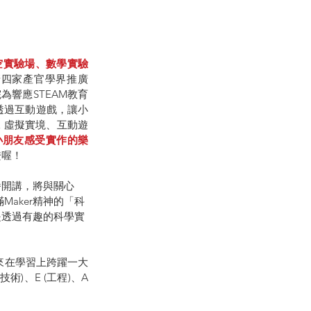
空實驗場、數學實驗
請四家產官學界推廣
為響應STEAM教育
透過互動遊戲，讓小
 虛擬實境、互動遊
小朋友感受實作的樂
證喔！
番開講，將與關心
aker精神的「科
是透過有趣的科學實
來在學習上跨躍一大
)、E (工程)、A 