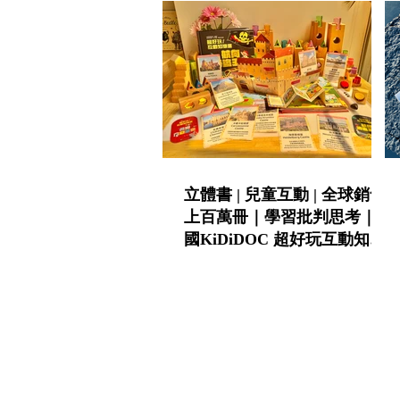
立體書 | 兒童互動 | 全球銷售
上百萬冊｜學習批判思考｜法
國KiDiDOC 超好玩互動知識
書第五輯 - 城堡 / 海盜｜
KIDsREAD點讀筆推薦