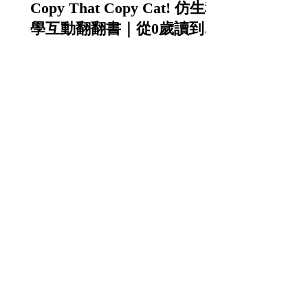
Copy That Copy Cat! 仿生科
學互動翻翻書｜從0歲讀到小
學的中英雙語STEAM科普書
實驗室等級畫質 | 操作簡單 |
µHandy Pro 高階行動顯微組
| STEAM教育｜科學實驗 |
科學班指定推薦