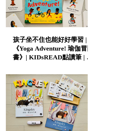
孩子坐不住也能好好學習 |
《Yoga Adventure! 瑜伽冒險
書》| KIDsREAD點讀筆 | 中
英雙語