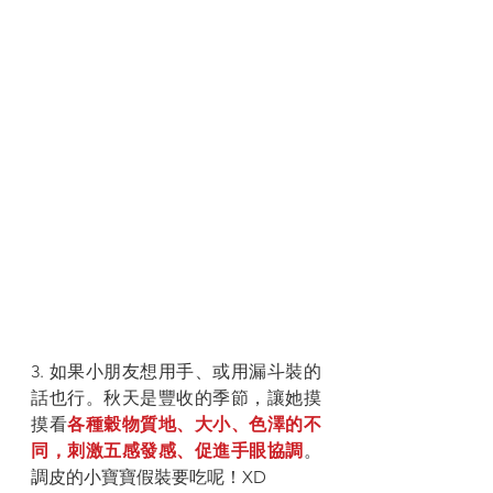
3. 如果小朋友想用手、或用漏斗裝的
話也行。秋天是豐收的季節，讓她摸
摸看
各種穀物質地、大小、色澤的不
同，刺激五感發感、促進手眼協調
。
調皮的小寶寶假裝要吃呢！XD