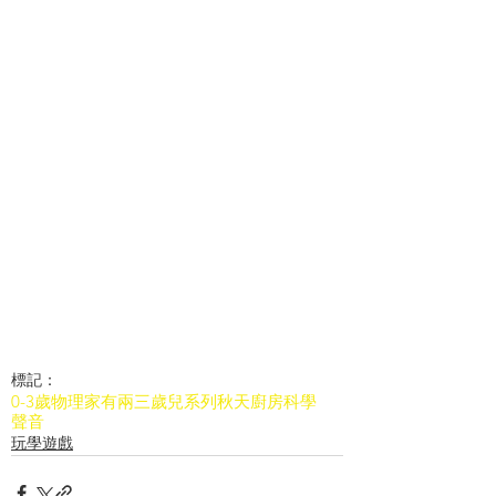
標記：
0-3歲
物理
家有兩三歲兒系列
秋天
廚房科學
聲音
玩學遊戲