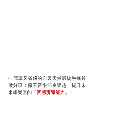
4. 簡單又省錢的自製天然穀物手搖鈴
做好囉！探索音樂節奏樂趣、提升未
來學樂器的『
音感辨識能力
』！