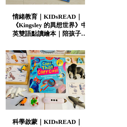
情緒教育｜KIDsREAD｜
《Kingsley 的異想世界》中
英雙語點讀繪本｜陪孩子談
寵物責任與不怕失敗的勇氣
科學啟蒙｜KIDsREAD｜