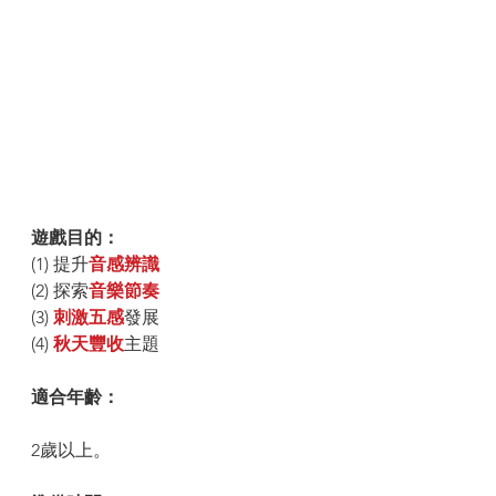
遊戲目的： 
(1) 提升
音感辨識
(2) 探索
音樂節奏
(3) 
刺激五感
發展
(4) 
秋天豐收
主題
適合年齡：
2歲以上。