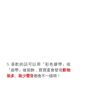
5. 喜歡的話可以用『彩色膠帶』或
『緞帶』做裝飾，寶寶還會發現
穀物
裝多、裝少聲音
都會不一樣唷！