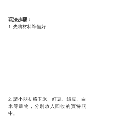
玩法步驟：
1. 先將材料準備好
2. 請小朋友將玉米、紅豆、綠豆、白
米等穀物，分別放入回收的寶特瓶
中。