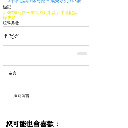
#手眼協調
#家有兩三歲兒系列
#03歲
標記：
0-3歲
家有兩三歲兒系列
水
夏天
手眼協調
橡皮筋
玩學遊戲
留言
撰寫留言......
​您可能也會喜歡：