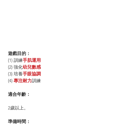
遊戲目的： 
(1) 訓練
手肌運用
(2) 強化
幼兒數感
(3) 培養
手眼協調
(4) 
專注耐力
訓練
適合年齡：
2歲以上。
準備時間：