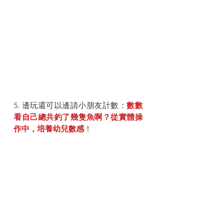
5. 邊玩還可以邊請小朋友計數：
數數
看自己總共釣了幾隻魚啊？從實體操
作中，培養幼兒數感
！