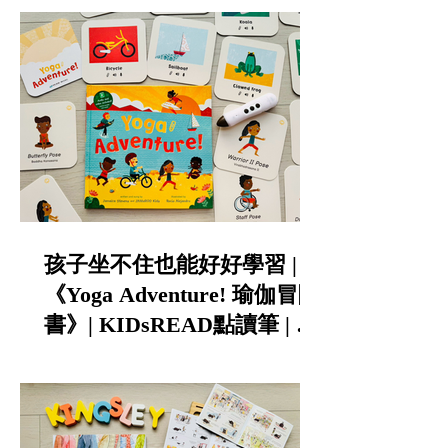
孩子坐不住也能好好學習 |
《Yoga Adventure! 瑜伽冒險
書》| KIDsREAD點讀筆 | 中
英雙語