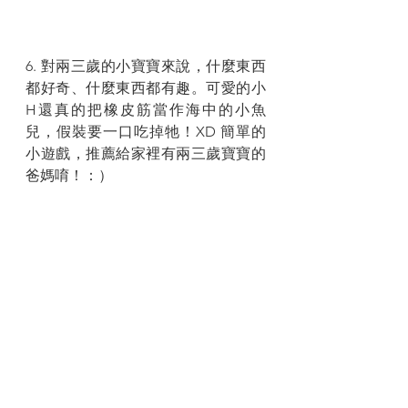
6. 對兩三歲的小寶寶來說，什麼東西
都好奇、什麼東西都有趣。可愛的小
H還真的把橡皮筋當作海中的小魚
兒，假裝要一口吃掉牠！XD 簡單的
小遊戲，推薦給家裡有兩三歲寶寶的
爸媽唷！：）