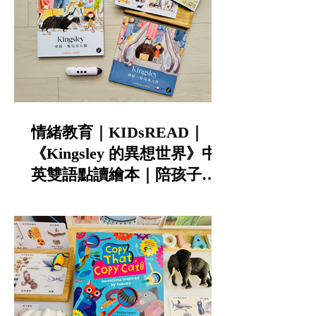
情緒教育｜KIDsREAD｜
《Kingsley 的異想世界》中
英雙語點讀繪本｜陪孩子談
寵物責任與不怕失敗的勇氣