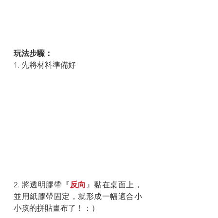
玩法步驟：
1. 先將材料準備好
2. 將透明膠帶『
反向
』黏在桌面上，
並用紙膠帶固定，就形成一幅適合小
小孩的拼貼畫布了！：）