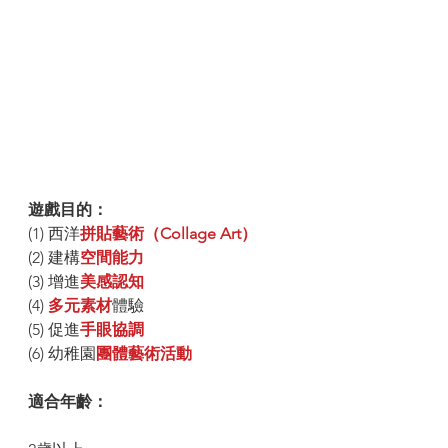
遊戲目的： 
(1) 西洋
拼貼藝術（Collage Art）
(2) 建構
空間能力
(3) 增進
美感認知
(4) 
多元素材
體驗
(5) 促進
手眼協調
(6) 幼稚園
團體藝術活動
適合年齡：