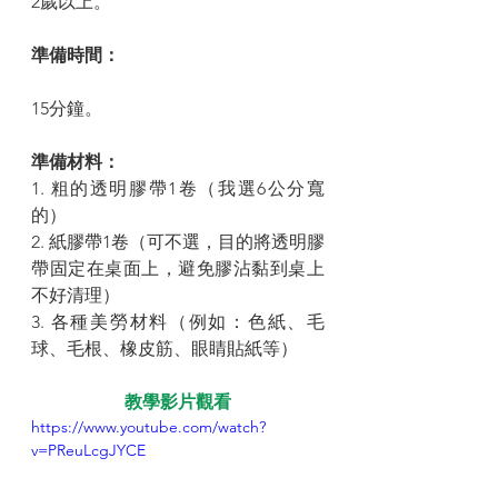
2歲以上。
準備時間：
15分鐘。
準備材料： 
1. 粗的透明膠帶1卷（我選6公分寬
的）
2. 紙膠帶1卷（可不選，目的將透明膠
帶固定在桌面上，避免膠沾黏到桌上
不好清理）
3. 各種美勞材料（例如：色紙、毛
球、毛根、橡皮筋、眼睛貼紙等）
教學影片觀看
https://www.youtube.com/watch?
v=PReuLcgJYCE