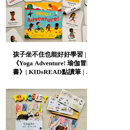
孩子坐不住也能好好學習 |
《Yoga Adventure! 瑜伽冒險
書》| KIDsREAD點讀筆 | 中
英雙語