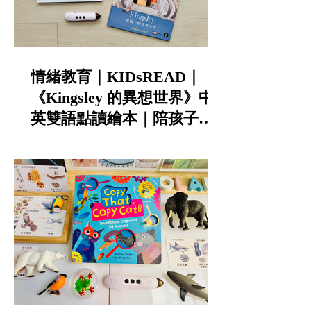
情緒教育｜KIDsREAD｜
《Kingsley 的異想世界》中
英雙語點讀繪本｜陪孩子談
寵物責任與不怕失敗的勇氣