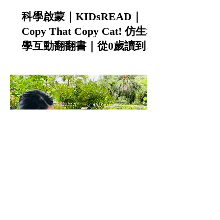
科學啟蒙｜KIDsREAD｜
Copy That Copy Cat! 仿生科
學互動翻翻書｜從0歲讀到小
學的中英雙語STEAM科普書
實驗室等級畫質 | 操作簡單 |
µHandy Pro 高階行動顯微組