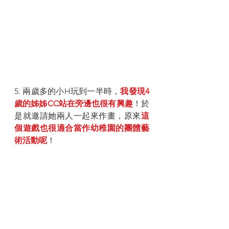
5. 兩歲多的小H玩到一半時，
我發現4
歲的姊姊CC站在旁邊也很有興趣
！於
是就邀請她兩人一起來作畫，原來
這
個遊戲也很適合當作幼稚園的團體藝
術活動呢
！