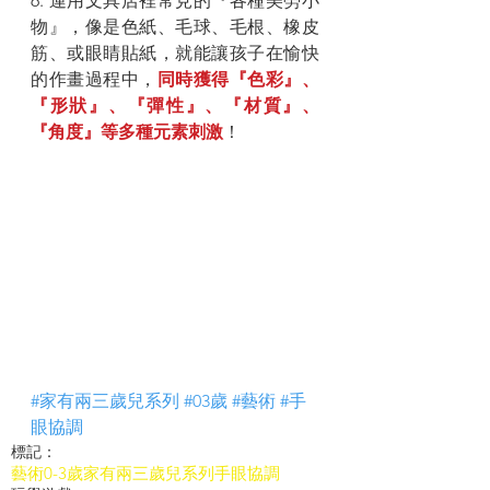
6. 運用文具店裡常見的『各種美勞小
物』，像是色紙、毛球、毛根、橡皮
筋、或眼睛貼紙，就能讓孩子在愉快
的作畫過程中，
同時獲得『色彩』、
『形狀』、『彈性』、『材質』、
『角度』等多種元素刺激
！
#家有兩三歲兒系列
#03歲
#藝術
#手
眼協調
標記：
藝術
0-3歲
家有兩三歲兒系列
手眼協調