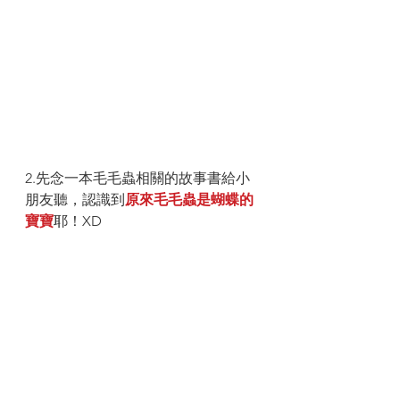
2.先念一本毛毛蟲相關的故事書給小
朋友聽，認識到
原來毛毛蟲是蝴蝶的
寶寶
耶！XD