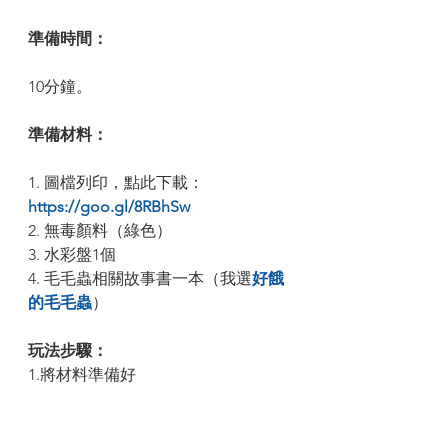
準備時間：
10分鐘。
準備材料： 
1. 圖檔列印，點此下載：
https://goo.gl/8RBhSw
2. 無毒顏料（綠色）
3. 水彩盤1個
4. 毛毛蟲相關故事書一本（我選
好餓
的毛毛蟲
）
玩法步驟：
1.將材料準備好