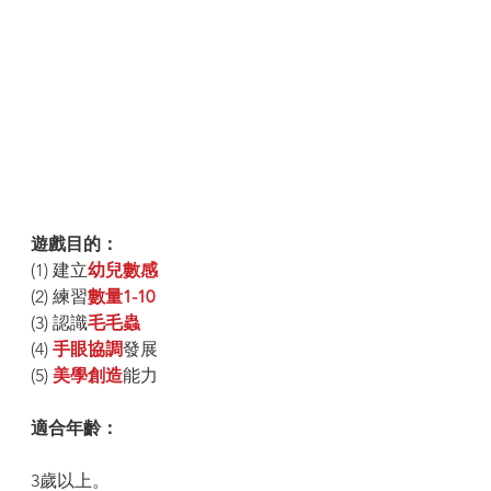
遊戲目的：
(1) 建立
幼兒數感
(2) 練習
數量1-10
(3) 認識
毛毛蟲
(4) 
手眼協調
發展
(5) 
美學創造
能力 
適合年齡：
3歲以上。