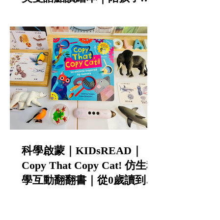
寵物責任與不怕失敗的勇氣
科學啟蒙｜KIDsREAD｜
Copy That Copy Cat! 仿生科
學互動翻翻書｜從0歲讀到小
學的中英雙語STEAM科普書