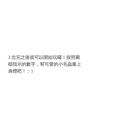
3.念完之後就可以開始玩囉！按照圖
檔指示的數字，幫可愛的小毛蟲畫上
身體吧！：）