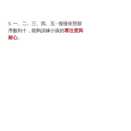
5. 一、二、三、四、五···慢慢依照順
序數到十，能夠訓練小孩的
專注度與
耐心
。