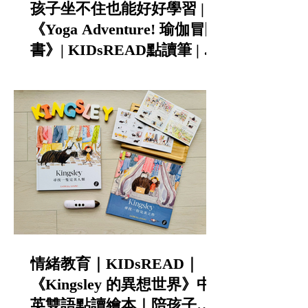
孩子坐不住也能好好學習 |
《Yoga Adventure! 瑜伽冒險
書》| KIDsREAD點讀筆 | 中
英雙語
情緒教育｜KIDsREAD｜
《Kingsley 的異想世界》中
英雙語點讀繪本｜陪孩子談