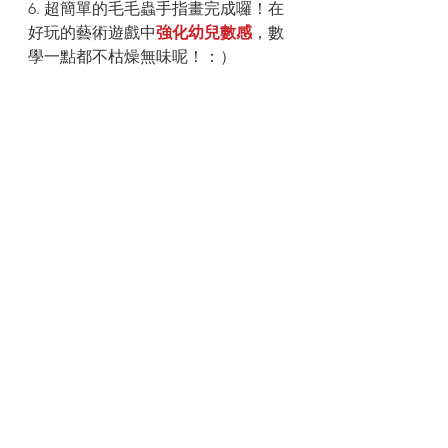
6. 超簡單的毛毛蟲手指畫完成囉！在
好玩的藝術遊戲中
強化幼兒數感
，數
學一點都不枯燥無味呢！：）