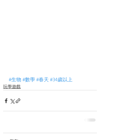
#生物
#數學
#春天
#34歲以上
玩學遊戲