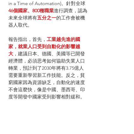
in a Time of Automation)。針對全球
46個國家、800種職業
進行調查，認為
未來全球將有
五分之一
的工作會被機
器人取代。
報告指出，首先，
工業越先進的國
家，就業人口受到自動化的影響越
大
，建議日本、德國、美國等已開發
經濟體，必須思考如何協助失業人口
轉業，預計到了2030年將有3.75億人
需要重新學習新工作技能。反之，貧
窮國家因為資源缺乏，自動化的速度
不會這麼快，像是中國、墨西哥、印
度等開發中國家受到影響相對緩和。