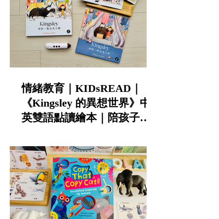
情緒教育｜KIDsREAD｜
《Kingsley 的異想世界》中
英雙語點讀繪本｜陪孩子談
寵物責任與不怕失敗的勇氣