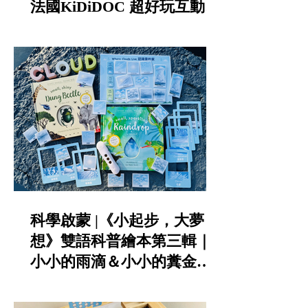
法國KiDiDOC 超好玩互動知
識書第五輯 - 城堡 / 海盜｜
KIDsREAD點讀筆推薦
科學啟蒙 |《小起步，大夢
想》雙語科普繪本第三輯｜
小小的雨滴＆小小的糞金龜|
KIDsREAD點讀筆推薦