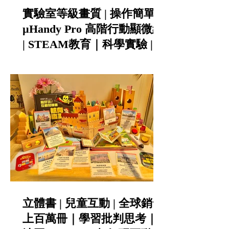
實驗室等級畫質 | 操作簡單 |
µHandy Pro 高階行動顯微組
| STEAM教育｜科學實驗 |
科學班指定推薦
立體書 | 兒童互動 | 全球銷售
上百萬冊｜學習批判思考｜