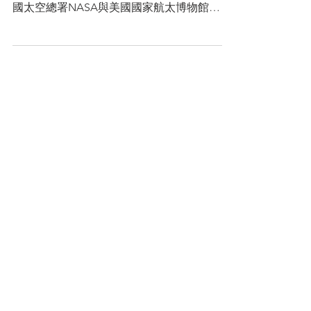
動 與職業太空人全球線上對話
無國界
（本文於2018年8月20日進行補充） 如果有一
天遇見真正的太空人，你想對他說什麼呢？美
國太空總署NASA與美國國家航太博物館
（Smithsonian National Air and Space
Museum）特別合作，規劃一系列的「STEM-
in-30」現場30分鐘直播...
​最新社群活動公告
Let's STEAM Together