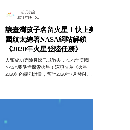
一起玩小編
2019年9月10日
讓臺灣孩子名留火星！快上美
國航太總署NASA網站解鎖
《2020年火星登陸任務》
人類成功登陸月球已成過去，2020年美國
NASA要準備探索火星！這項名為《火星
2020》的探測計畫，預計2020年7月發射、
2021年2月登陸，任務中將蒐集各種可能的生
命跡象，讓人類太空移民的夢想又更向前一
步！為了迎接嶄新計畫，NASA噴氣推進實驗
室 (Jet...