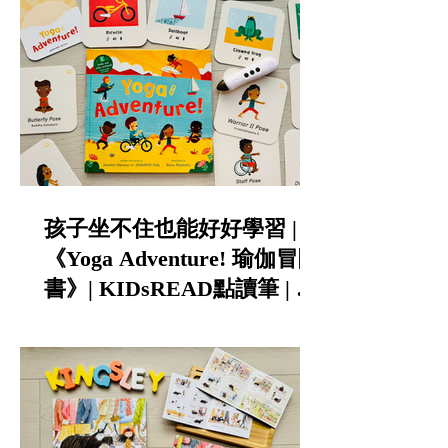
孩子坐不住也能好好學習 |
《Yoga Adventure! 瑜伽冒險
書》| KIDsREAD點讀筆 | 中
英雙語