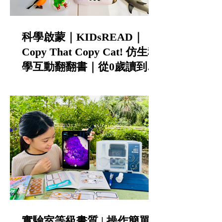
科學啟蒙｜KIDsREAD｜
Copy That Copy Cat! 仿生科
學互動翻翻書｜從0歲讀到小
學的中英雙語STEAM科普書
實驗室等級畫質 | 操作簡單 |