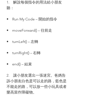
1.    解說每個指令的用法給小朋友
聽：
•    Run My Code – 開始的指令
•    moveForward() – 往前走
•    turnLeft() – 左轉
•    turnRight() – 右轉
•    end() – 結束
2.    讓小朋友選出一張迷宮。爸媽告
訴小朋友白色是可以走的路，藍色是
不能走的路，可以放一些小玩具或者
樂高當作障礙物。