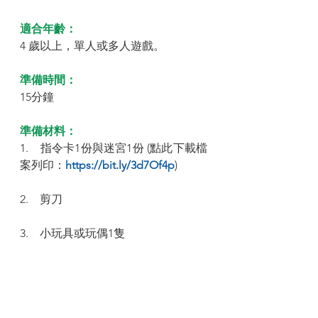
適合年齡：
4 歲以上，單人或多人遊戲。
準備時間：
15分鐘
準備材料：
1.    指令卡1份與迷宮1份 (點此下載檔
案列印：
https://bit.ly/3d7Of4p
)
2.    剪刀
3.    小玩具或玩偶1隻