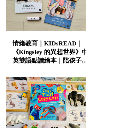
情緒教育｜KIDsREAD｜
《Kingsley 的異想世界》中
英雙語點讀繪本｜陪孩子談
寵物責任與不怕失敗的勇氣