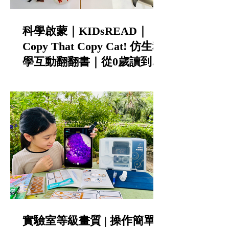
科學啟蒙｜KIDsREAD｜
Copy That Copy Cat! 仿生科
學互動翻翻書｜從0歲讀到小
學的中英雙語STEAM科普書
實驗室等級畫質 | 操作簡單 |