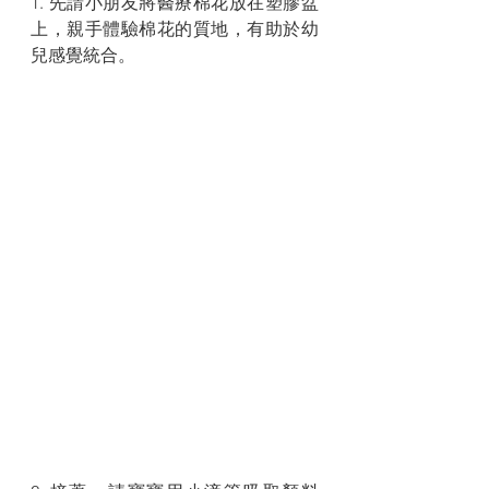
1. 先請小朋友將醫療棉花放在塑膠盆
上，親手體驗棉花的質地，有助於幼
兒感覺統合。