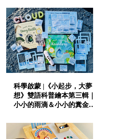
KIDsREAD點讀筆推薦
科學啟蒙 |《小起步，大夢
想》雙語科普繪本第三輯｜
小小的雨滴＆小小的糞金龜|
KIDsREAD點讀筆推薦