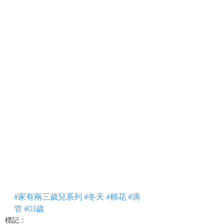
#家有兩三歲兒系列
#冬天
#棉花
#滴
管
#03歲
標記：