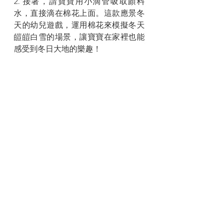
2. 接著，請寶寶用小滴管吸取顏料
水，直接滴在棉花上面。這款應景冬
天的幼兒遊戲，運用棉花來模擬冬天
皚皚白雪的場景，讓寶寶在家裡也能
感受到冬日大地的樂趣！