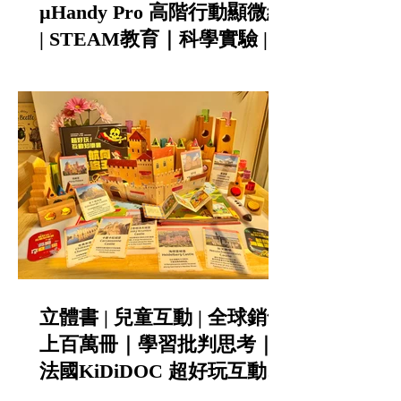
µHandy Pro 高階行動顯微組
| STEAM教育｜科學實驗 |
科學班指定推薦
立體書 | 兒童互動 | 全球銷售
上百萬冊｜學習批判思考｜
法國KiDiDOC 超好玩互動知
識書第五輯 - 城堡 / 海盜｜