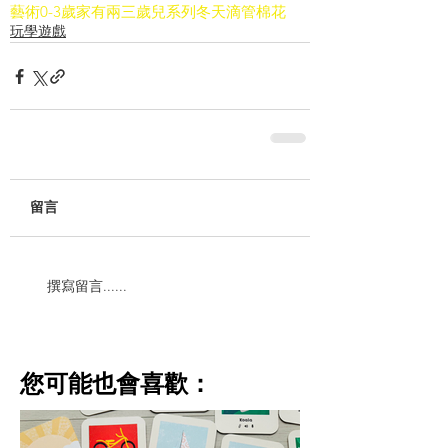
藝術
0-3歲
家有兩三歲兒系列
冬天
滴管
棉花
玩學遊戲
留言
撰寫留言......
​您可能也會喜歡：