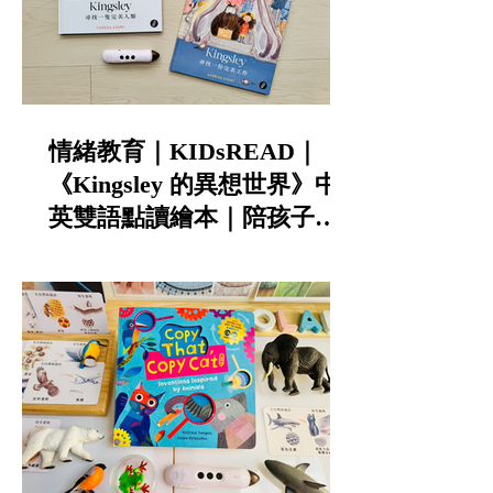
情緒教育｜KIDsREAD｜
《Kingsley 的異想世界》中
英雙語點讀繪本｜陪孩子談
寵物責任與不怕失敗的勇氣