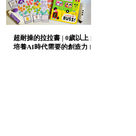
超耐操的拉拉書 | 0歲以上 |
培養AI時代需要的創造力 |
IMAGINE IF 想像力點讀互
動操作書第一輯&第二輯 |
KIDsREAD點讀筆推薦 | 童
書推薦