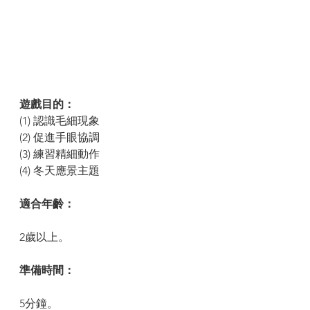
遊戲目的： 
(1) 認識毛細現象
(2) 促進手眼協調
(3) 練習精細動作
(4) 冬天應景主題
適合年齡：
2歲以上。
準備時間：
5分鐘。