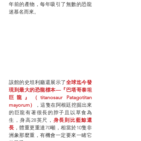
年前的產物，每年吸引了無數的恐龍
迷慕名而來。
該館的史坦利廳還展示了
全球迄今發
現到最大的恐龍標本—『巴塔哥泰坦
巨龍』（titanosaur Patagotitan 
mayorum）
，這隻在阿根廷挖掘出來
的巨龍有著很長的脖子且以草食為
生，身高28英尺，
身長則比藍鯨還
長
，體重更重達70噸，相當於10隻非
洲象那麼重，有機會一定要來一睹它