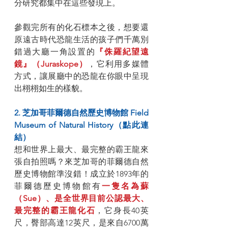
分研究都集中在這些發現上。
參觀完所有的化石標本之後，想要還
原遠古時代恐龍生活的孩子們千萬別
錯過大廳一角設置的
『侏羅紀望遠
鏡』（Juraskope）
，它利用多媒體
方式，讓展廳中的恐龍在你眼中呈現
出栩栩如生的樣貌。
2. 芝加哥菲爾德自然歷史博物館 Field 
Museum of Natural History（點此連
結）
想和世界上最大、最完整的霸王龍來
張自拍照嗎？來芝加哥的菲爾德自然
歷史博物館準沒錯！成立於1893年的
菲爾德歷史博物館有
一隻名為蘇
（Sue）、是全世界目前公認最大、
最完整的霸王龍化石
，它身長40英
尺，臀部高達12英尺，是來自6700萬