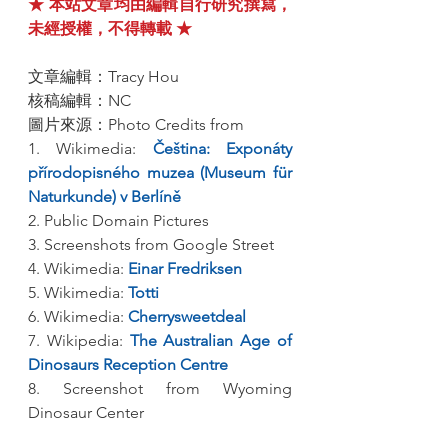
★ 本站文章均由編輯自行研究撰寫，
未經授權，不得轉載 ★
文章編輯：Tracy Hou
核稿編輯：NC
圖片來源：Photo Credits from
1. Wikimedia: 
Čeština: Exponáty 
přírodopisného muzea (Museum für 
Naturkunde) v Berlíně
2. Public Domain Pictures
3. Screenshots from Google Street
4. Wikimedia: 
Einar Fredriksen
5. Wikimedia:
 Totti
6. Wikimedia: 
Cherrysweetdeal
7. Wikipedia: 
The Australian Age of 
Dinosaurs Reception Centre
8. Screenshot from Wyoming 
Dinosaur Center