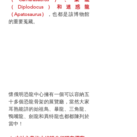
（Diplodocus）和迷惑龍
（Apatosaurus）
，也都是該博物館
的重要蒐藏。
懷俄明恐龍中心擁有一個可以容納五
十多個恐龍骨架的展覽廳，當然大家
耳熟能詳的始祖鳥、暴龍、三角龍、
鴨嘴龍、劍龍和異特龍也都都陳列於
當中！