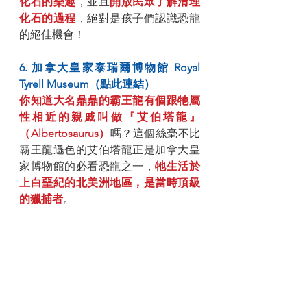
化石的樂趣
，並且
開放民眾了解清理
化石的過程
，絕對是孩子們認識恐龍
的絕佳機會！
6. 加拿大皇家泰瑞爾博物館 Royal 
Tyrell Museum（點此連結）
你知道大名鼎鼎的霸王龍有個跟牠屬
性相近的親戚叫做『艾伯塔龍』
（Albertosaurus）
嗎？這個絲毫不比
霸王龍遜色的艾伯塔龍正是加拿大皇
家博物館的必看恐龍之一，
牠生活於
上白堊紀的北美洲地區，是當時頂級
的獵捕者
。