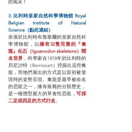
的風采！
3. 比利時皇家自然科學博物館 Royal 
Belgian Institute of Natural 
Science（點此連結）
坐落於比利時布魯塞爾的皇家自然科
學博物館，以
擁有32隻完整的『禽
龍』化石（Iguanodon skeletons）聞
名世界
，科學家在1878年於比利時的
貝尼沙特（Bernissart）挖掘出這些禽
龍，而牠們展出的方式是以當初被發
現時的姿勢呈現。禽龍是最早被命名
的恐龍之一，擁有複雜的分類歷史，
是一種體型龐大的草食性恐龍，
可採
二足或四足的方式行走
。