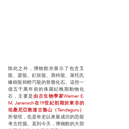
除此之外，博物館亦展示了包含叉
龍、梁龍、釘狀龍、異特龍、萊托氏
橡樹龍和輕巧龍的骨骼化石。這些一
億五千萬年前的侏羅紀晚期動物化
石，主要是
由古生物學家Werner E. 
M. Janensch在19世紀初期於東非的
坦桑尼亞敦達古魯山（Tendaguru）
所發現，也是有史以來最成功的恐龍
考古挖掘。直到今天，博物館的大部