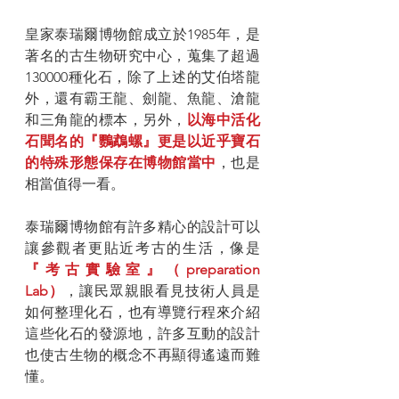
皇家泰瑞爾博物館成立於1985年，是
著名的古生物研究中心，蒐集了超過
130000種化石，除了上述的艾伯塔龍
外，還有霸王龍、劍龍、魚龍、滄龍
和三角龍的標本，另外，
以海中活化
石聞名的『鸚鵡螺』更是以近乎寶石
的特殊形態保存在博物館當中
，也是
相當值得一看。
泰瑞爾博物館有許多精心的設計可以
讓參觀者更貼近考古的生活，像是
『考古實驗室』（preparation 
Lab）
，讓民眾親眼看見技術人員是
如何整理化石，也有導覽行程來介紹
這些化石的發源地，許多互動的設計
也使古生物的概念不再顯得遙遠而難
懂。