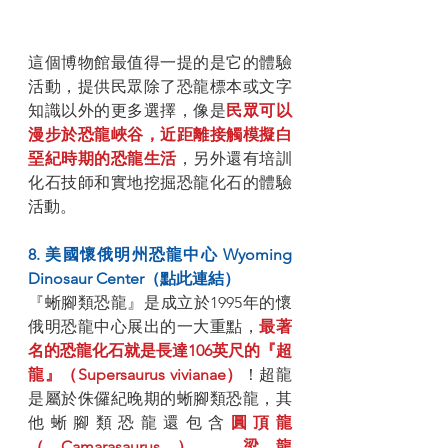
這個博物館最值得一提的是它的體驗
活動，提供民眾除了恐龍標本或文字
知識以外的更多選擇，像是
民眾可以
漫步於恐龍峽谷，近距離接觸模擬白
堊紀時期的恐龍生活
，另外還有培訓
化石技師和實地挖掘恐龍化石的體驗
活動。
8. 美國懷俄明州恐龍中心 Wyoming 
Dinosaur Center（點此連結）
『蜥腳類恐龍』是成立於1995年的懷
俄明恐龍中心展出的一大重點，
最著
名的恐龍化石就是長達106英尺的『超
龍』（Supersaurus vivianae）
！超龍
是屬於侏儸紀晚期的蜥腳類恐龍，其
他蜥腳類恐龍還包含
圓頂龍
（Camarasaurus）、梁龍