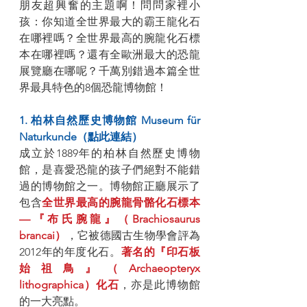
朋友超興奮的主題啊！問問家裡小
孩：你知道全世界最大的霸王龍化石
在哪裡嗎？全世界最高的腕龍化石標
本在哪裡嗎？還有全歐洲最大的恐龍
展覽廳在哪呢？千萬別錯過本篇全世
界最具特色的8個恐龍博物館！
1. 柏林自然歷史博物館 Museum für 
Naturkunde（點此連結）
成立於1889年的柏林自然歷史博物
館，是喜愛恐龍的孩子們絕對不能錯
過的博物館之一。博物館正廳展示了
包含
全世界最高的腕龍骨骼化石標本
—『布氏腕龍』（Brachiosaurus 
brancai）
，它被德國古生物學會評為
2012年的年度化石。
著名的『印石板
始祖鳥』（Archaeopteryx 
lithographica）化石
，亦是此博物館
的一大亮點。