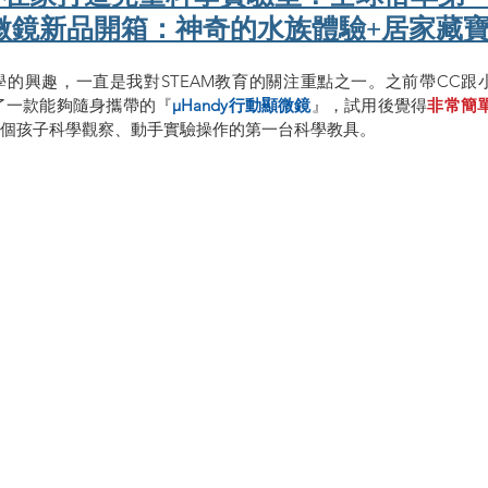
微鏡新品開箱：神奇的水族體驗+居家藏
的興趣，一直是我對STEAM教育的關注重點之一。之前帶CC跟
見識到了一款能夠隨身攜帶的『
µHandy行動顯微鏡
』，試用後覺得
非常簡
個孩子科學觀察、動手實驗操作的第一台科學教具。