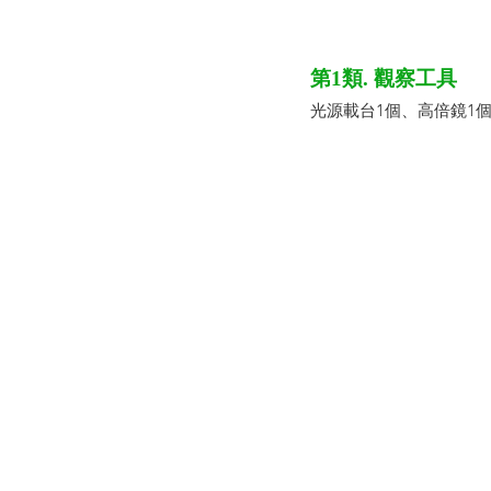
第1類. 觀察工具
光源載台1個、高倍鏡1