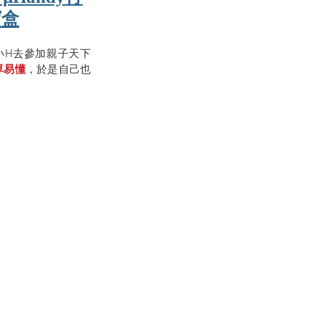
寶盒
小H去參加親子天下
單易懂
，於是自己也