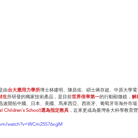
』是由
台大應用力學所
博士林建明、陳昌佑、碩士蔣存超、中原大學電
材生
所研發的獨家技術產品，是目前
世界倍率第一
的行動顯微鏡，
解
來，迅速開拓中國、日本、美國、馬來西亞、西班牙、葡萄牙等海外市場
l Children's School)選為指定教具
，近來更成為臺灣各大科學教育
.com/watch?v=WCm25S76xgM