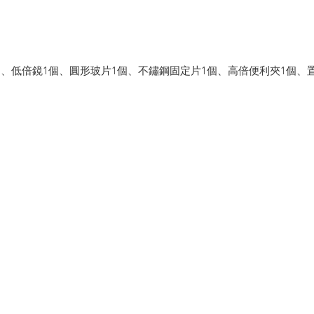
個、低倍鏡1個、圓形玻片1個、不鏽鋼固定片1個、高倍便利夾1個、