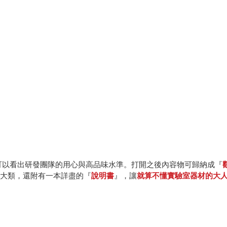
可以看出研發團隊的用心與高品味水準。打開之後內容物可歸納成『
大類，還附有一本詳盡的『
說明書
』，讓
就算不懂實驗室器材的大