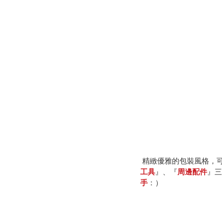
 精緻優雅的包裝風格，
工具
』、『
周邊配件
』三
手
：） 