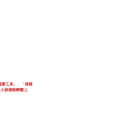
觀察工具
』、『
採樣
人小孩都能輕鬆上