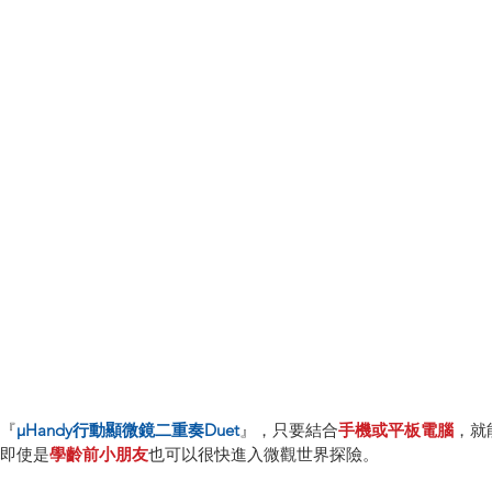
『
µHandy行動顯微鏡二重奏Duet
』，只要結合
手機或平板電腦
，就
即使是
學齡前小朋友
也可以很快進入微觀世界探險。 