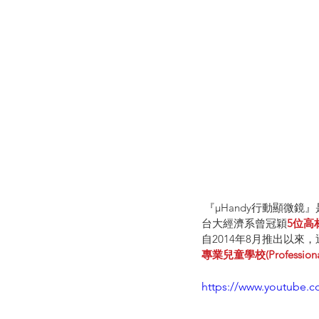
 『µHandy行動顯微鏡
台大經濟系曾冠穎
5位高
自2014年8月推出以
專業兒童學校(Professiona
https://www.youtube