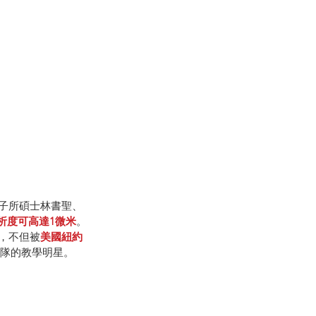
子所碩士林書聖、
析度可高達1微米
。
，不但被
美國紐約
營隊的教學明星。