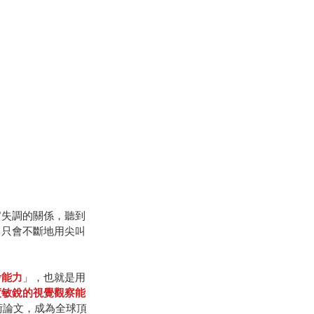
官失調的關係，聽到
，只會不斷地用尖叫
考能力
」，也就是用
度敏銳的視覺觀察能
術論文，成為全球頂