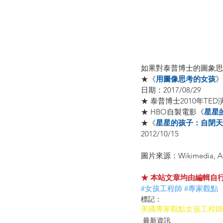
如果對泰普博士的圖象思
★《
用圖像思考的女孩
》
日期：2017/08/29
★ 泰普博士2010年TED
★ HBO自製電影《
星星
★《
星星的孩子：自閉天
2012/10/15
圖片來源：Wikimedia, A
★ 本站文章均由編輯自
#女孩工程師
#專家觀點
標記：
美國
專家觀點
女孩工程師
最新資訊