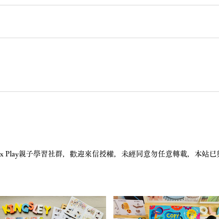
STEAM x Play親子學習社群，歡迎來信授權，未經同意勿任意轉載，