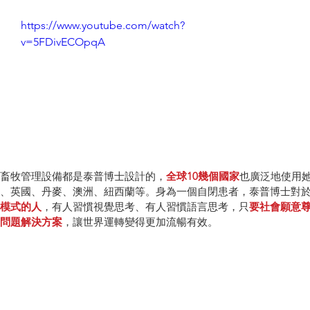
https://www.youtube.com/watch?
v=5FDivECOpqA
畜牧管理設備都是泰普博士設計的，
全球10幾個國家
也廣泛地使用
、英國、丹麥、澳洲、紐西蘭等。身為一個自閉患者，泰普博士對
模式的人
，有人習慣視覺思考、有人習慣語言思考，只
要社會願意
問題解決方案
，讓世界運轉變得更加流暢有效。