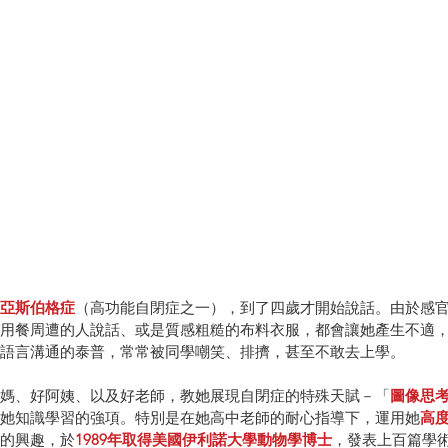
亞斯伯格症
（高功能自閉症之一），到了四歲才開始說話。由於感
用餐周遭的人說話、或是質感粗糙的布料衣服，都會讓她產生不適
語言溝通的泰普，常常被同學嘲笑、排擠，甚至不敢去上學。
媽、好阿姨、以及好老師，教她展現自閉症的特殊天賦－「
圖像思
她知識學習的強項。特別是在她高中老師的耐心指導下，運用她
高
的興趣，於
1989年取得美國伊利諾大學動物學博士
，發表上百篇學