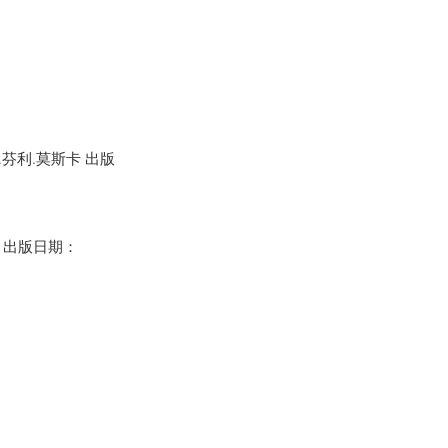
茱莉亞.芬利.莫斯卡 出版
 出版日期：