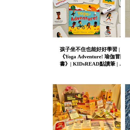
孩子坐不住也能好好學習 |
《Yoga Adventure! 瑜伽冒險
書》| KIDsREAD點讀筆 | 中
英雙語