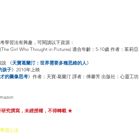
考學習法有興趣，可閱讀以下資源：
(The Girl Who Thought in Pictures) 適合年齡：5-10歲 作者：
演說 《
天寶葛蘭汀：世界需要多種思維的人
》
的孩子
》2010年上映
才的圖像思考
》作者：天寶‧葛蘭汀 譯者：傅馨芳 出版社：心靈工坊
mazon
行研究撰寫，未經授權，不得轉載 ★
學習心法