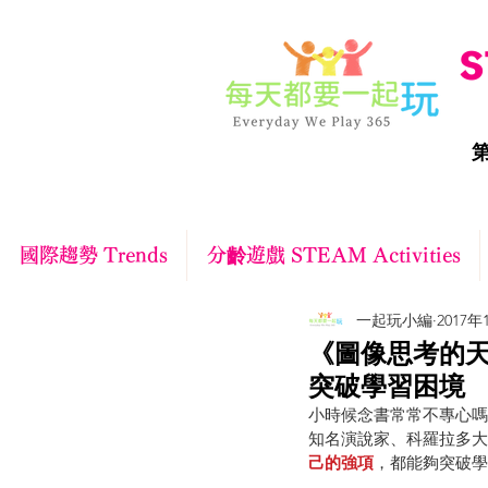
S
第
國際趨勢 Trends
分齡遊戲 STEAM Activities
一起玩小編
2017年
《圖像思考的天
突破學習困境
小時候念書常常不專心嗎
知名演說家、科羅拉多大
己的強項
，都能夠突破學