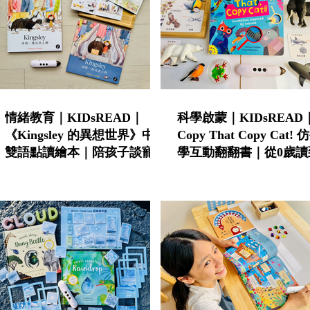
情緒教育｜KIDsREAD｜
科學啟蒙｜KIDsREAD
《Kingsley 的異想世界》中英
Copy That Copy Cat!
雙語點讀繪本｜陪孩子談寵物
學互動翻翻書｜從0歲讀
責任與不怕失敗的勇氣
學的中英雙語STEAM