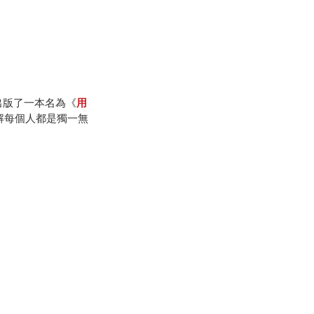
出版了一本名為《
用
朋友，了解每個人都是獨一無