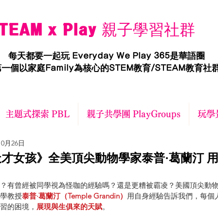
TEAM x Play 親子學習社群
每天都要一起玩 Everyday We Play 365是華語圈
一個以家庭Family為核心的STEM教育/STEAM教育社
主題式探索 PBL
親子共學團 PlayGroups
玩學景
10月26日
才女孩》全美頂尖動物學家泰普·葛蘭汀 
？有曾經被同學視為怪咖的經驗嗎？還是更糟被霸凌？美國頂尖動
學教授
泰普·葛蘭汀（Temple Grandin）
用自身經驗告訴我們，每個
習的困境，
展現與生俱來的天賦
。