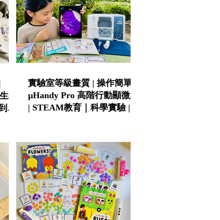
實驗室等級畫質 | 操作簡單 |
｜
µHandy Pro 高階行動顯微組
 仿生科
| STEAM教育｜科學實驗 | 科
到小
學班指定推薦
科普書