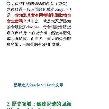
類，這些動物的媽媽們會產卵(或蛋)，
然後經過一段時間孵化成小baby。但
是，
你知道其實有兩種哺乳類動物也
會生蛋嗎？
其中之一就是大家所熟知
的食蟻獸(Echidna)，母食蟻獸會將蛋
產在自己身上的袋子裡，然後再孵化
成小食蟻獸。而世界上最大的蛋是鴕
鳥的蛋，一顆蛋約有5磅那麼重。
點擊進入Ready to Hatch文章
2. 歷史領域：鐵達尼號的回顧