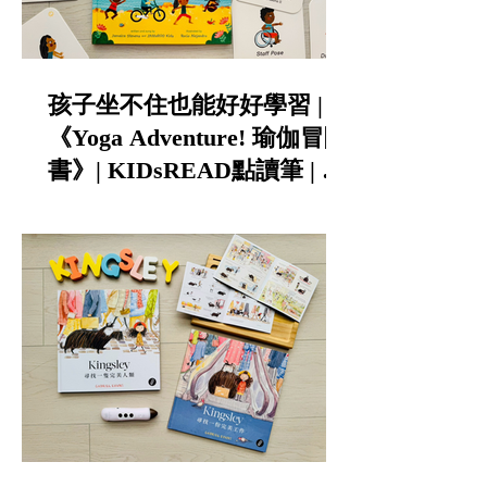
孩子坐不住也能好好學習 |
《Yoga Adventure! 瑜伽冒險
書》| KIDsREAD點讀筆 | 中
英雙語