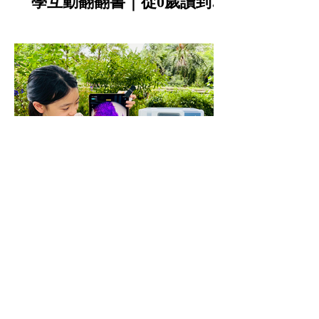
學互動翻翻書｜從0歲讀到小
學的中英雙語STEAM科普書
實驗室等級畫質 | 操作簡單 |
µHandy Pro 高階行動顯微組
| STEAM教育｜科學實驗 |
科學班指定推薦