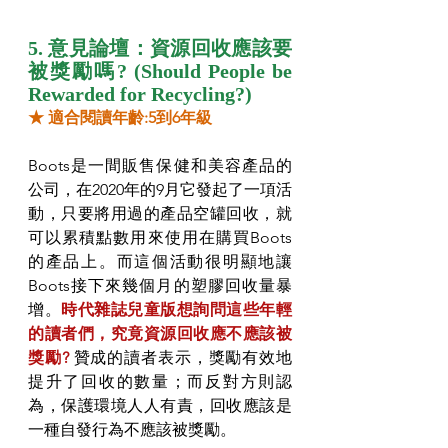
5. 意見論壇：資源回收應該要
被獎勵嗎? (Should People be 
Rewarded for Recycling?)
★ 適合閱讀年齡:5到6年級
Boots是一間販售保健和美容產品的
公司，在2020年的9月它發起了一項活
動，只要將用過的產品空罐回收，就
可以累積點數用來使用在購買Boots
的產品上。而這個活動很明顯地讓
Boots接下來幾個月的塑膠回收量暴
增。
時代雜誌兒童版想詢問這些年輕
的讀者們，究竟資源回收應不應該被
獎勵? 
贊成的讀者表示，獎勵有效地
提升了回收的數量；而反對方則認
為，保護環境人人有責，回收應該是
一種自發行為不應該被獎勵。