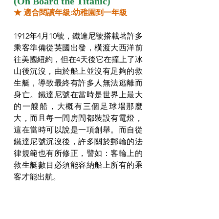
(On Board the Titanic)
★ 適合閱讀年級:幼稚園到一年級
1912年4月10號，鐵達尼號搭載著許多
乘客準備從英國出發，橫渡大西洋前
往美國紐約，但在4天後它在撞上了冰
山後沉沒，由於船上並沒有足夠的救
生艇，導致最終有許多人無法逃離而
身亡。鐵達尼號在當時是世界上最大
的一艘船，大概有三個足球場那麼
大，而且每一間房間都裝設有電燈，
這在當時可以說是一項創舉。而自從
鐵達尼號沉沒後，許多關於郵輪的法
律規範也有所修正，譬如：客輪上的
救生艇數目必須能容納船上所有的乘
客才能出航。