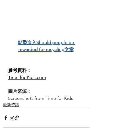
點擊進入Should people be 
rewarded for recycling文章
參考資料：
Time for Kids.com
圖片來源：
Screenshots from Time for Kids
最新資訊