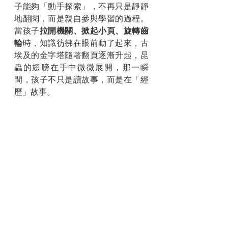
子能夠「動手探索」，不再只是靜靜
地翻閱，而是親自參與學習的過程。
當孩子
拉開機關、掀起小頁、旋轉齒
輪
時，知識彷彿在眼前動了起來，古
埃及的金字塔隨著翻頁逐漸升起，昆
蟲的翅膀在手中微微展開，那一瞬
間，孩子不只是讀故事，而是在「經
歷」故事。