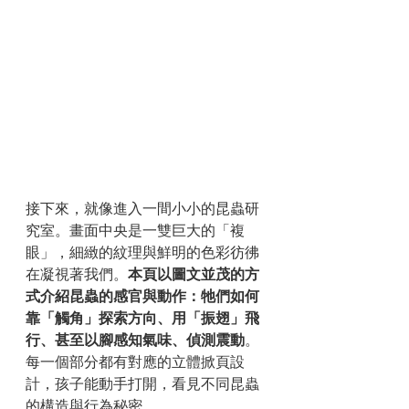
接下來，就像進入一間小小的昆蟲研
究室。畫面中央是一雙巨大的「複
眼」，細緻的紋理與鮮明的色彩彷彿
在凝視著我們。
本頁以圖文並茂的方
式介紹昆蟲的感官與動作：牠們如何
靠「觸角」探索方向、用「振翅」飛
行、甚至以腳感知氣味、偵測震動
。
每一個部分都有對應的立體掀頁設
計，孩子能動手打開，看見不同昆蟲
的構造與行為秘密。