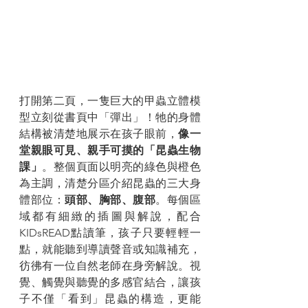
打開第二頁，一隻巨大的甲蟲立體模
型立刻從書頁中「彈出」！牠的身體
結構被清楚地展示在孩子眼前，
像一
堂親眼可見、親手可摸的「昆蟲生物
課」
。整個頁面以明亮的綠色與橙色
為主調，清楚分區介紹昆蟲的三大身
體部位：
頭部、胸部、腹部
。每個區
域都有細緻的插圖與解說，配合
KIDsREAD點讀筆，孩子只要輕輕一
點，就能聽到導讀聲音或知識補充，
彷彿有一位自然老師在身旁解說。視
覺、觸覺與聽覺的多感官結合，讓孩
子不僅「看到」昆蟲的構造，更能