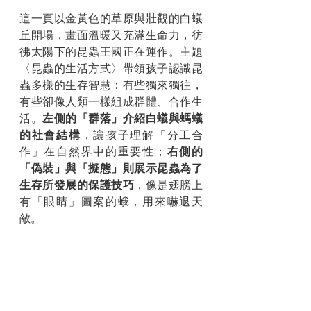
這一頁以金黃色的草原與壯觀的白蟻
丘開場，畫面溫暖又充滿生命力，彷
彿太陽下的昆蟲王國正在運作。主題
〈昆蟲的生活方式〉帶領孩子認識昆
蟲多樣的生存智慧：有些獨來獨往，
有些卻像人類一樣組成群體、合作生
活。
左側的「群落」介紹白蟻與螞蟻
的社會結構
，讓孩子理解「分工合
作」在自然界中的重要性；
右側的
「偽裝」與「擬態」則展示昆蟲為了
生存所發展的保護技巧
，像是翅膀上
有「眼睛」圖案的蛾，用來嚇退天
敵。