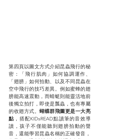
第四頁以圖文方式介紹昆蟲飛行的秘
密：「飛行肌肉」如何協調運作、
「翅膀」如何拍動、以及不同昆蟲在
空中飛行的技巧差異。例如蜜蜂的翅
膀能高速震動，而蜻蜓則能靈活地前
後獨立拍打，即使是瓢蟲，也有專屬
的收翅方式。
蝴蝶群飛圖更是一大亮
點
，搭配KIDsREAD點讀筆的音效導
讀，孩子不僅能聽到翅膀拍動的聲
音，還能學習昆蟲名稱的正確發音，