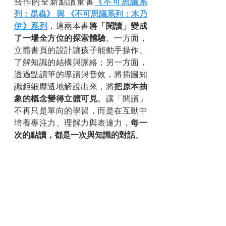
合作的全新點讀童書
《不可思議系
列：昆蟲》 與 《不可思議系列：木乃
伊》系列
，這兩本書
將「閱讀」變成
了一場全方位的探索體驗
。一方面，
立體書頁的設計讓孩子能動手操作、
了解知識的結構與脈絡；另一方面，
透過點讀筆的導讀與音效，將插圖知
識鉅細靡遺地解說出來，將
把原本抽
象的概念變得立體可見
。讓「閱讀」
不再只是單向的學習，而是在互動中
培養專注力、理解力與表達力，
每一
次的點讀，都是一次與知識的對話
。