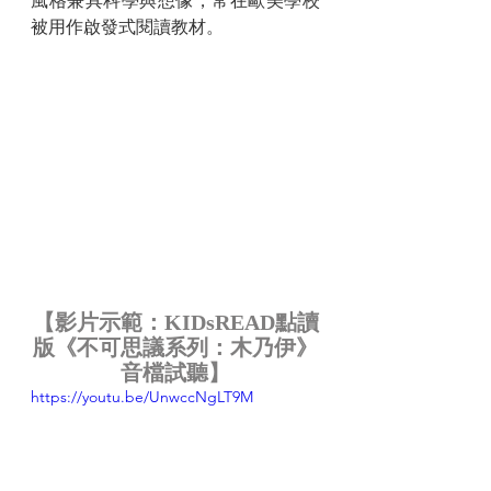
風格兼具科學與想像，常在歐美學校
被用作啟發式閱讀教材。
【影片示範：KIDsREAD點讀
版《不可思議系列：木乃伊》
音檔試聽】
https://youtu.be/UnwccNgLT9M