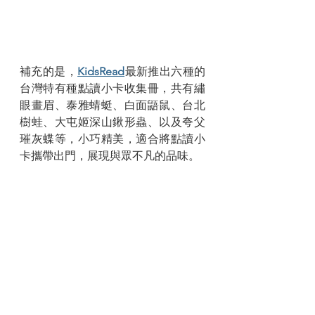
補充的是，
KidsRead
最新推出六種的
台灣特有種點讀小卡收集冊，共有繡
眼畫眉、泰雅蜻蜓、白面鼯鼠、台北
樹蛙、大屯姬深山鍬形蟲、以及夸父
璀灰蝶等，小巧精美，適合將點讀小
卡攜帶出門，展現與眾不凡的品味。