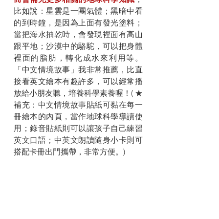
比如說：星雲是一團氣體；黑暗中看
的到時鐘，是因為上面有發光塗料；
當把海水抽乾時，會發現裡面有高山
跟平地；沙漠中的駱駝，可以把身體
裡面的脂肪，轉化成水來利用等。
「中文情境故事」我非常推薦，比直
接看英文繪本有趣許多，可以經常播
放給小朋友聽，培養科學素養喔！( ★ 
補充：中文情境故事貼紙可黏在每一
冊繪本的內頁，當作地球科學導讀使
用；錄音貼紙則可以讓孩子自己練習
英文口語；中英文朗讀隨身小卡則可
搭配卡冊出門攜帶，非常方便。)