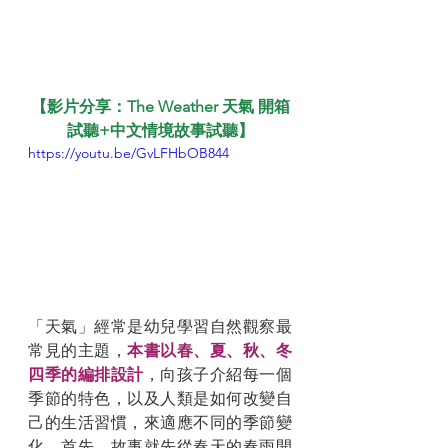
【影片分享：The Weather 天氣 開箱
試聽+中文情境故事試聽】
https://youtu.be/GvLFHbOB844
「天氣」經常是幼兒學習自然觀察最
常見的主題，
本書以春、夏、秋、冬
四季的編排設計
，向孩子介紹每一個
季節的特色，以及人類是如何改變自
己的生活習慣，來適應不同的季節變
化。首先，故事就先從春天的春雨開