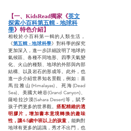
【一、KidsRead獨家《
英文
探索小百科第五輯 - 地球科
學
》特色介紹】
相較於小百科第一輯的人類生活，
《
第五輯 - 地球科學
》對科學的探究
更加深入，進一步詳細說明了地球的
氣候區、各種不同地形、四季天氣變
化、火山的種類、地球的外部與內部
結構、以及岩石的形成等。此外，也
進一步介紹世界知名景觀，例如：喜
馬拉雅山(Himalayas)、死海(Dead 
Sea)、美國大峽谷(Grand Canyon)、
薩哈拉沙漠(Sahara Desert)等，賦予
孩子們更多的世界觀。
搭配精緻的透
明膠片，增加書本意境轉換的趣味
性，讓4-5歲中班以上的孩童
，能夠對
地球有更多的認識，秀才不出門，也