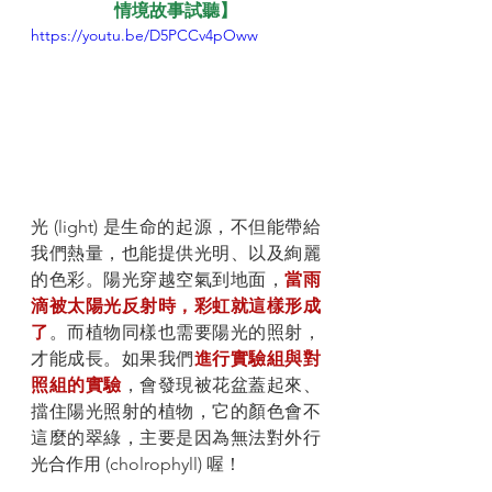
情境故事試聽】
https://youtu.be/D5PCCv4pOww
光 (light) 是生命的起源，不但能帶給
我們熱量，也能提供光明、以及絢麗
的色彩。陽光穿越空氣到地面，
當雨
滴被太陽光反射時，彩虹就這樣形成
了
。而植物同樣也需要陽光的照射，
才能成長。如果我們
進行實驗組與對
照組的實驗
，會發現被花盆蓋起來、
擋住陽光照射的植物，它的顏色會不
這麼的翠綠，主要是因為無法對外行
光合作用 (cholrophyll) 喔！