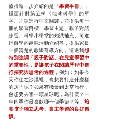
值得進一步介紹的是
「學習手冊」
，
裡面針對第五輯《地球科學》的單
字、片語進行中文翻譯，並提供每一
冊的學習目標、學習主題、親子對話
練習、科學小學堂的知識補充、可進
行自學的趣味活動介紹等，提供家長
一個清楚的教學引導方向。這邊我
想
特別強調「親子對話」在兒童學習中
的重要性，是讓孩子在閱讀歷程中進
行探究與思考的過程
，例如：如果今
天你住在沙漠裡，會想要打造什麼樣
的房子呢？如果有機會到太空旅行，
會想要去哪一顆星球呢，為什麼？一
年四季你最喜歡哪一個季節？等，
培
養孩子獨立思考、自主學習的良好習
慣
。