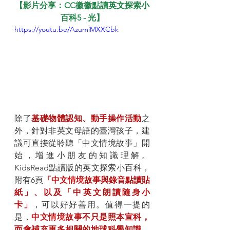
【影片分享：
CC徽徽點讀英文探索小
百科5 - 光
】
https://youtu.be/AzumiMXXCbk
除了
基礎物體認知、動手操作活動
之
外，針對非英文母語的臺灣孩子，建
議可直接從聆聽「中文情境故事」開
始，增進小朋友的知識理解。
KidsRead點讀版的英文探索小百科，
附有6頁
「中文情境故事與錄音點讀貼
紙」、以及「中英文朗讀隨身小
卡」
，可以好好善用。值得一提的
是，
中文情境故事不只是照本宣科，
而會補充更多相關的地球科學知識
，