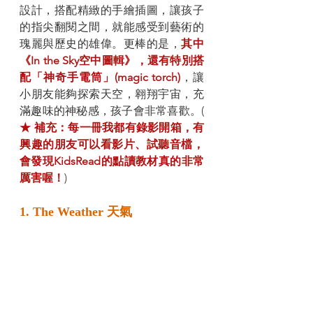
設計，搭配精緻的手繪插圖，讓孩子
的指尖翻閱之間，就能感受到藝術的
瑰麗與歷史的雄偉。更棒的是，
其中
《In the Sky空中圖輯》，還有特別搭
配「神奇手電筒」(magic torch)
，讓
小朋友能夠探索天空，翱翔宇宙，充
滿趣味的神秘感，孩子會非常喜歡。( 
★ 補充：每一冊我都有錄影開箱，有
興趣的朋友可以看影片、試聽音檔，
會發現KidsRead的點讀教材真的非常
厲害喔！
)
1. The Weather 天氣