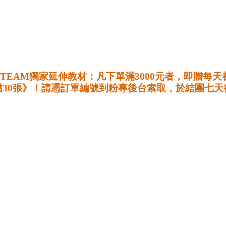
TEAM獨家延伸教材：凡下單滿3000元者，即贈每
檔30張》！請憑訂單編號到粉專後台索取，於結團七天