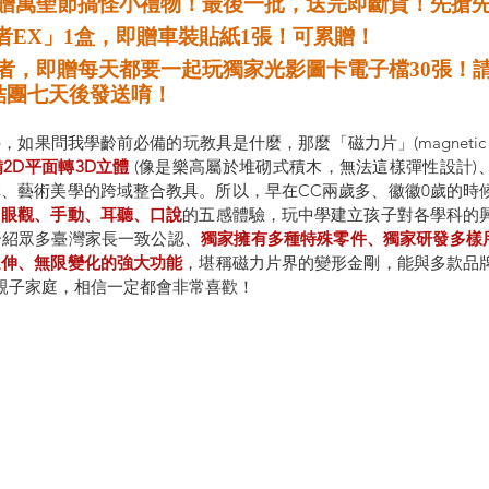
00元即贈萬聖節搞怪小禮物！最後一批，送完即斷貨！先搶
拓荒者EX」1盒，即贈車裝貼紙1張！可累贈！
結團七天後發送唷！
果問我學齡前必備的玩教具是什麼，那麼「磁力片」(magnetic ti
2D平面轉3D立體
 (像是樂高屬於堆砌式積木，無法這樣彈性設計)
、藝術美學的跨域整合教具。所以，早在CC兩歲多、徽徽0歲的時
過
眼觀、手動、耳聽、口說
的五感體驗，玩中學建立孩子對各學科的
介紹眾多臺灣家長一致公認、
獨家擁有多種特殊零件、獨家研發多樣
延伸、無限變化的強大功能
，堪稱磁力片界的變形金剛，能與多款品
親子家庭，相信一定都會非常喜歡！