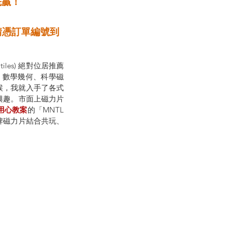
先贏！
les) 絕對位居推薦
、數學幾何、科學磁
候，我就入手了各式
興趣。市面上磁力片
用心教案
的「MNTL
牌磁力片結合共玩、