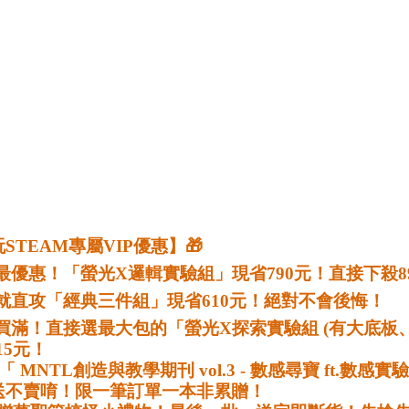
STEAM專屬VIP優惠】🎁
題包最優惠！「螢光X邏輯實驗組」現省790元！直接下殺8
的！就直攻「經典三件組」現省610元！絕對不會後悔！
15元！
送不賣唷！限一筆訂單一本非累贈！