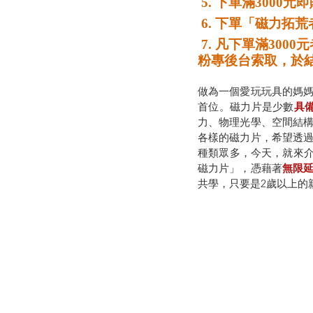
 5. 下單滿30
 6. 下單「磁力
 7. 凡下單滿3000元者，即贈每天都要一起玩獨家光影圖卡電子檔30張！請憑訂單編號到
粉專後台索取，於
做為一個愛玩玩具的媽媽，如
首位。磁力片是少數
具備
力、物理光學、空間結構
各樣的磁力片，希望透
種類眾多，今天，就來
磁力片」，憑藉著
無限
共學，只要是2歲以上的