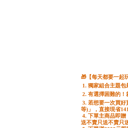
🎁【每天都要一起玩
 1. 獨家組合主
 2. 有選擇困難
 3. 若想要一次買好買滿！直接選最大包的「螢光X探索實驗組 (有大底板、摩天輪、球道
等)」，直接現省14
 4. 下單主商品即贈 「 MNTL創造與教學期刊 vol.3 - 數感尋寶 ft.數感實驗室 」乙本！只
送不賣只送不賣只