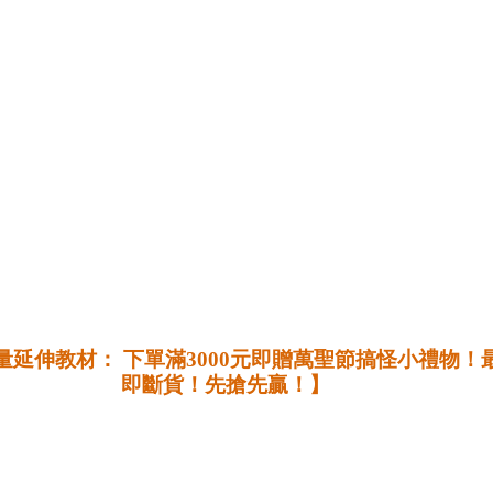
限量延伸教材：
 下單滿3000元即贈萬聖節搞怪小禮物
即斷貨！先搶先贏！
】