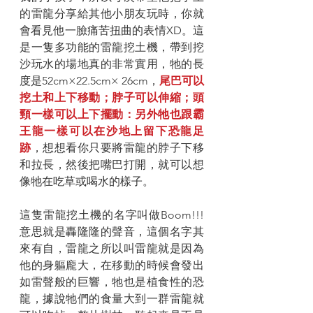
的雷龍分享給其他小朋友玩時，你就
會看見他一臉痛苦扭曲的表情XD。這
是一隻多功能的雷龍挖土機，帶到挖
沙玩水的場地真的非常實用，牠的長
度是52cm×22.5cm× 26cm，
尾巴可以
挖土和上下移動；脖子可以伸縮；頭
頸一樣可以上下擺動：另外牠也跟霸
王龍一樣可以在沙地上留下恐龍足
跡
，想想看你只要將雷龍的脖子下移
和拉長，然後把嘴巴打開，就可以想
像牠在吃草或喝水的樣子。
這隻雷龍挖土機的名字叫做Boom!!!
意思就是轟隆隆的聲音，這個名字其
來有自，雷龍之所以叫雷龍就是因為
他的身軀龐大，在移動的時候會發出
如雷聲般的巨響，牠也是植食性的恐
龍，據說牠們的食量大到一群雷龍就