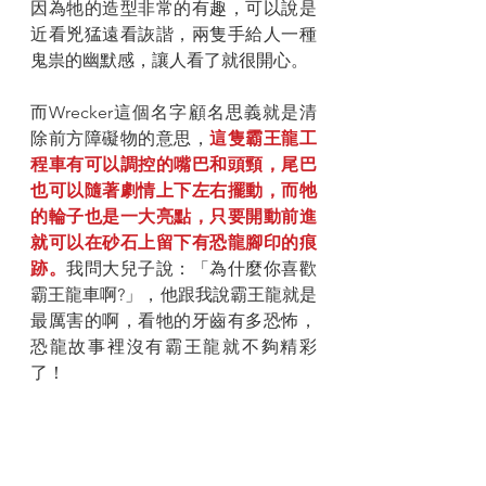
因為牠的造型非常的有趣，可以說是
近看兇猛遠看詼諧，兩隻手給人一種
鬼祟的幽默感，讓人看了就很開心。
而Wrecker這個名字顧名思義就是清
除前方障礙物的意思，
這隻霸王龍工
程車有可以調控的嘴巴和頭頸，尾巴
也可以隨著劇情上下左右擺動，而牠
的輪子也是一大亮點，只要開動前進
就可以在砂石上留下有恐龍腳印的痕
跡。
我問大兒子說：「為什麼你喜歡
霸王龍車啊?」，他跟我說霸王龍就是
最厲害的啊，看牠的牙齒有多恐怖，
恐龍故事裡沒有霸王龍就不夠精彩
了！