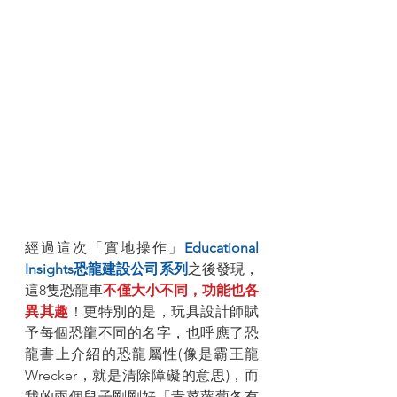
經過這次「實地操作」
Educational 
Insights恐龍建設公司系列
之後發現，
這8隻恐龍車
不僅大小不同，功能也各
異其趣
！更特別的是，玩具設計師賦
予每個恐龍不同的名字，也呼應了恐
龍書上介紹的恐龍屬性(像是霸王龍
Wrecker，就是清除障礙的意思)，而
我的兩個兒子剛剛好「青菜蘿蔔各有