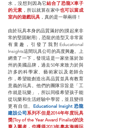
水，沒想到因為它
結合了恐龍X車子
的元素
，所以就算在家中
也可以當成
室內的遊戲玩具
，真的是一舉兩得！
由於玩具本身的品質滿好的(摸起來非
常的堅固耐用)，恐龍的造型又非常富
有童趣，引發了我對Educational 
Insights這間玩具公司的高度興趣。上
網查了一下，發現這是一家坐落於加
州的美國品牌，過去50年來致力於與
許多的科學家、藝術家以及老師合
作，希望能創造出高品質並具有教育
意義的玩具。他們的團隊宗旨是「工
作就是玩樂」，所以同樣希望孩子能
從玩樂和生活經驗中學習，並且變得
更有自信。
Educational Insight 恐龍
建設公司
系列不但是2014年年度玩具
獎(Toy of the Year Award Finalist)的決
賽入圍者，也獲得2013年奧本海姆玩