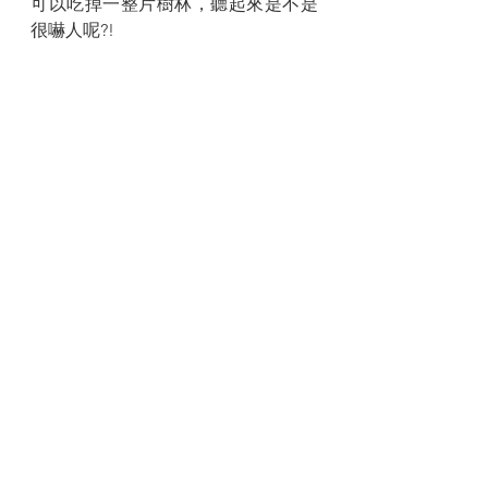
可以吃掉一整片樹林，聽起來是不是
很嚇人呢?!