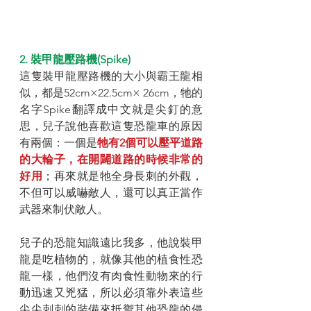
2. 裝甲龍壓路機(Spike)
這隻裝甲龍壓路機的大小與霸王龍相
似，都是52cm×22.5cm× 26cm，牠的
名字Spike翻譯成中文就是尖釘的意
思，兒子說他喜歡這隻恐龍車的原因
有兩個：一個是
牠有2個可以壓平道路
的大輪子，在開闢道路的時候非常的
好用
；再來就是牠全身長刺的外觀，
不但可以威嚇敵人，還可以真正當作
武器來制伏敵人。
兒子的恐龍知識遠比我多，他說裝甲
龍是吃植物的，就像其他的植食性恐
龍一樣，他們沒有肉食性動物來的行
動迅速又兇猛，所以必須靠外表這些
尖尖刺刺的裝備來抵禦其他恐龍的侵