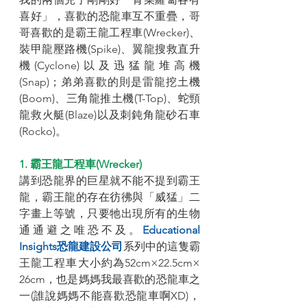
喜好」，喜歡的恐龍車互不重疊，哥
哥喜歡的是霸王龍工程車(Wrecker)、
裝甲龍壓路機(Spike)、翼龍搜救直升
機(Cyclone)以及迅猛龍堆高機
(Snap)；弟弟喜歡的則是雷龍挖土機
(Boom)、三角龍推土機(T-Top)、蛇頸
龍救火艇(Blaze)以及刺鈍角龍砂石車
(Rocko)。
1. 霸王龍工程車(Wrecker)
講到恐龍界的巨星就不能不提到霸王
龍，霸王龍的存在彷彿與「威猛」二
字畫上等號，只要牠出現所有的生物
通通避之唯恐不及。
Educational 
Insights恐龍建設公司
系列中的這隻霸
王龍工程車大小約為52cm×22.5cm× 
26cm，也是媽媽我最喜歡的恐龍車之
一(誰說媽媽不能喜歡恐龍車啊XD)，