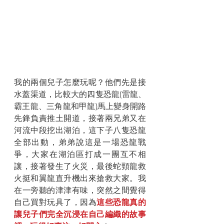
我的兩個兒子怎麼玩呢？他們先是接
水蓋渠道，比較大的四隻恐龍(雷龍、
霸王龍、三角龍和甲龍)馬上變身開路
先鋒負責推土開道，接著兩兄弟又在
河流中段挖出湖泊，這下子八隻恐龍
全部出動，弟弟說這是一場恐龍戰
爭，大家在湖泊區打成一團互不相
讓，接著發生了火災，最後蛇頸龍救
火挺和翼龍直升機出來搶救大家。我
在一旁聽的津津有味，突然之間覺得
自己買對玩具了，因為
這些恐龍真的
讓兒子們完全沉浸在自己編織的故事