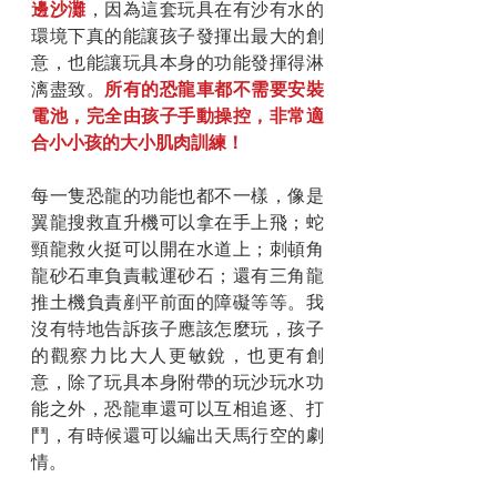
邊沙灘
，因為這套玩具在有沙有水的
環境下真的能讓孩子發揮出最大的創
意，也能讓玩具本身的功能發揮得淋
漓盡致。
所有的恐龍車都不需要安裝
電池，完全由孩子手動操控，非常適
合小小孩的大小肌肉訓練！
每一隻恐龍的功能也都不一樣，像是
翼龍搜救直升機可以拿在手上飛；蛇
頸龍救火挺可以開在水道上；刺頓角
龍砂石車負責載運砂石；還有三角龍
推土機負責剷平前面的障礙等等。我
沒有特地告訴孩子應該怎麼玩，孩子
的觀察力比大人更敏銳，也更有創
意，除了玩具本身附帶的玩沙玩水功
能之外，恐龍車還可以互相追逐、打
鬥，有時候還可以編出天馬行空的劇
情。