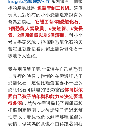
Insights恐龍建設公司
系列還有一個很
棒的產品就是–
道路管制工具組
。這個
玩意兒對所有的小小恐龍迷來說真的
會為之瘋狂，
它裡面有3顆恐龍化石、
1個恐龍人駕駛員、6隻短管、6隻長
管、2個圓錐筒以及2個護欄
。
對小小
考古學家來說，挖掘到恐龍化石的興
奮程度就像是看到霸王龍骨骼化石一
樣地令人雀躍。
我在兩個兒子完全沉浸在自己的恐龍
世界裡的時候，悄悄的在旁邊埋起了
恐龍化石，這個比雞蛋還要小一些的
恐龍化石可以埋的很深(當然
你可以依
照自己孩子的年齡和能力來決定要埋
得多深
)，然後在旁邊擺起了圓錐筒和
柵欄劃定範圍，之後請兒子們過來幫
忙尋找，看見他們找到時那種雀躍的
表情，做媽媽的我也不由得跟著開心