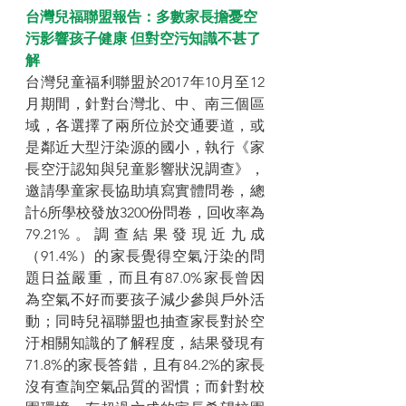
台灣兒福聯盟報告：多數家長擔憂空
污影響孩子健康 但對空污知識不甚了
解
台灣兒童福利聯盟於2017年10月至12
月期間，針對台灣北、中、南三個區
域，各選擇了兩所位於交通要道，或
是鄰近大型汙染源的國小，執行《家
長空汙認知與兒童影響狀況調查》，
邀請學童家長協助填寫實體問卷，總
計6所學校發放3200份問卷，回收率為
79.21%。調查結果發現近九成
（91.4%）的家長覺得空氣汙染的問
題日益嚴重，而且有87.0%家長曾因
為空氣不好而要孩子減少參與戶外活
動；同時兒福聯盟也抽查家長對於空
汙相關知識的了解程度，結果發現有
71.8%的家長答錯，且有84.2%的家長
沒有查詢空氣品質的習慣；而針對校