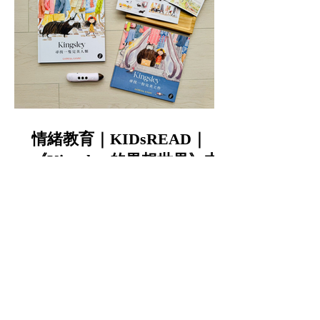
情緒教育｜KIDsREAD｜
《Kingsley 的異想世界》中
英雙語點讀繪本｜陪孩子談
寵物責任與不怕失敗的勇氣