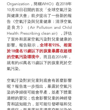
Organization，簡稱WHO）在2018年
10月30日召開的首次「全球空氣汙染
與健康大會」前夕提出了一份新的報
告《空氣汙染與兒童健康：清淨空氣
是良方》（Air Pollution and Child 
Health: Prescribing clean air），評估
了室外和居家空氣污染對兒童健康的
影響。報告顯示，
全球有93%、相當
於18億名15歲以下的孩童暴露在超標
的空氣污染環境中
。而且在2016年，
就有約60萬名15歲以下的孩童死於空
氣污染。
空氣汙染對於兒童到底會有甚麼影響
呢？報告進一步指出，暴露於空氣污
染的孕婦很可能會早產，並產下體重
過輕的嬰兒；也會影響兒童的神經發
育和認知能力，並可能引發哮喘和兒
童癌症；而暴露於高濃度空氣污染的