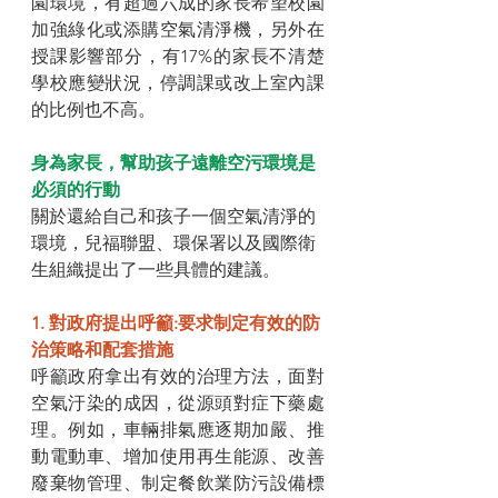
園環境，有超過六成的家長希望校園
加強綠化或添購空氣清淨機，另外在
授課影響部分，有17%的家長不清楚
學校應變狀況，停調課或改上室內課
的比例也不高。
身為家長，幫助孩子遠離空污環境是
必須的行動
關於還給自己和孩子一個空氣清淨的
環境，兒福聯盟、環保署以及國際衛
生組織提出了一些具體的建議。
1. 對政府提出呼籲:要求制定有效的防
治策略和配套措施
呼籲政府拿出有效的治理方法，面對
空氣汙染的成因，從源頭對症下藥處
理。例如，車輛排氣應逐期加嚴、推
動電動車、增加使用再生能源、改善
廢棄物管理、制定餐飲業防污設備標