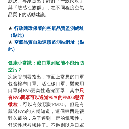
狀況。專家提出了針對「一般民眾」
與「敏感性族群」，在不同程度空氣
品質下的活動建議。
★ 
行政院環保署的空氣品質監測網址
（點此）
★ 
空氣品質自動連續監測站網址（點
此）
健康小常識：戴口罩到底能不能預防
空污？
疾病管制署指出，市面上常見的口罩
包含棉布口罩、活性碳口罩、醫療用
口罩與N95丟棄性過濾面罩，其中
只
有N95面罩可以過濾95％的PM0.3懸浮
微粒
，可以有效預防PM2.5。但是有
戴過N95的人就知道，這個東西是很
難久戴的，為了達到一定的氣密性，
舒適性就被犧牲了。不過別以為口罩