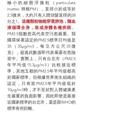
極小的細懸浮微粒（particulate 
matter, 簡稱PM），直徑小於或等於
2.5微米，大約只有人體頭髮直徑的28
分之1。
這種顆粒物能穿透肺泡，隨血
液循環全身，造成身體各種疾病
。
PM2.5指數愈高代表空污愈嚴重。我
國環保署認定的PM2.5標準日均值是
35（35μg/m3，每立方公尺35微
克），超過此數值即代表暴露在危險
當中。實際上，只有台北市（PM2.5
年平均值15.3µg/m3）比較接近標
準，其他五都的PM2.5年平均值都高
於國家標準。但根據世界衛生組織的
認定，只有當PM2.5年平均值低於
10µg/m3時，才不至於對人體健康產
生嚴重的負面影響，因此即便是最接
近國家標準的台北市，還是跟WHO的
標準有些距離。