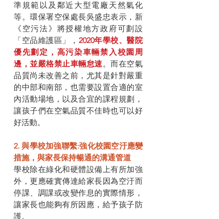
準規範以及鄰近大型電廠天然氣化
等。環保署空保處長吳盛忠表示，新
《空污法》將授權地方政府可劃設
「空品維護區」，
2020年學校、醫院
優先劃定，高污染車輛禁入校園周
邊，並嚴格禁止車輛怠速
。而在空氣
品質尚未改善之前，尤其是針對嚴重
的中部和南部，也需要設置合適的室
內活動場地，以及合宜的課程規劃，
讓孩子們在空氣品質不佳時也可以好
好活動。
2. 與學校加強聯繫:強化校園空汙應變
措施，與家長保持暢通的溝通管道
學校除在綠化和硬體設備上有所加強
外，更應確實傳達給家長因為空汙而
停課、調課或改變作息的實際情形，
讓家長也能夠有所因應，給予孩子防
護。