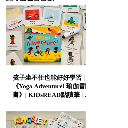
孩子坐不住也能好好學習 |
《Yoga Adventure! 瑜伽冒險
書》| KIDsREAD點讀筆 | 中
英雙語