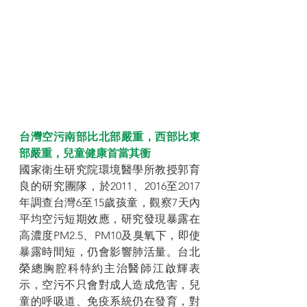
台灣空污南部比北部嚴重，西部比東
部嚴重，兒童健康首當其衝
國家衛生研究院環境醫學所教授郭育
良的研究團隊，於2011、2016至2017
年調查台灣6至15歲孩童，觀察7天內
平均空污短期效應，研究發現暴露在
高濃度PM2.5、PM10及臭氧下，即使
暴露時間短，仍會影響肺活量。台北
榮總胸腔科特約主治醫師江啟輝表
示，空污不只會對成人造成危害，兒
童的呼吸道、免疫系統仍在發育，對