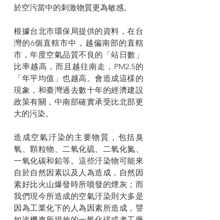
於空污當中的刺激物質更為敏感。
根據台北市環保局提供的資料，在台
灣的6個直轄市中，越偏南部的直轄
市，年度空氣品質不良的「站日數」
比率越高，而且越往南走，PM2.5的
「年平均值」也越高。會造成這樣的
現象，和臺灣過去數十年的經濟建設
政策有關，中南部確實承受比北部更
大的污染。
造成空氣汙染的主要物質，包括臭
氧、顆粒物、二氧化硫、二氧化氮、
一氧化碳和鉛等。這些汙染物可能來
自於自然因素以及人為造成，自然因
素好比火山爆發時所噴發的煙灰；而
我們現今所造成的空氣汙染則大多是
因為工業化下的人為因素所造成，譬
如汽機車所排放的一氧化碳或者工廠