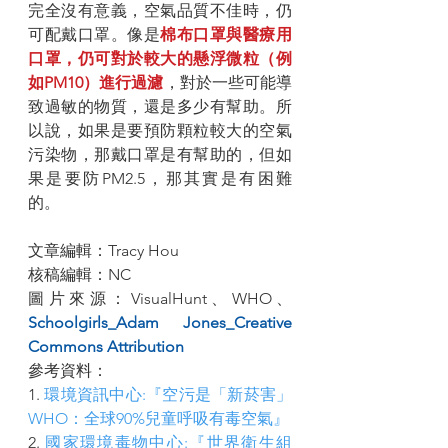
完全沒有意義，空氣品質不佳時，仍
可配戴口罩。像是
棉布口罩與醫療用
口罩，仍可對於較大的懸浮微粒（例
如PM10）進行過濾
，對於一些可能導
致過敏的物質，還是多少有幫助。所
以說，如果是要預防顆粒較大的空氣
污染物，那戴口罩是有幫助的，但如
果是要防PM2.5，那其實是有困難
的。
文章編輯：Tracy Hou
核稿編輯：NC
圖片來源：VisualHunt、WHO、
Schoolgirls_Adam Jones_Creative 
Commons Attribution
參考資料：
1. 
環境資訊中心:『空污是「新菸害」 
WHO：全球90%兒童呼吸有毒空氣』
2. 
國家環境毒物中心:『世界衛生組