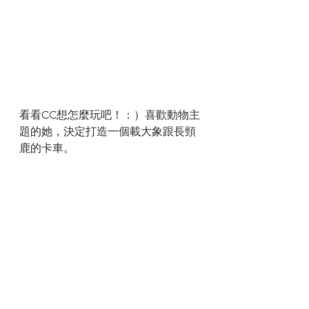
看看CC想怎麼玩吧！：）喜歡動物主
題的她，決定打造一個載大象跟長頸
鹿的卡車。 