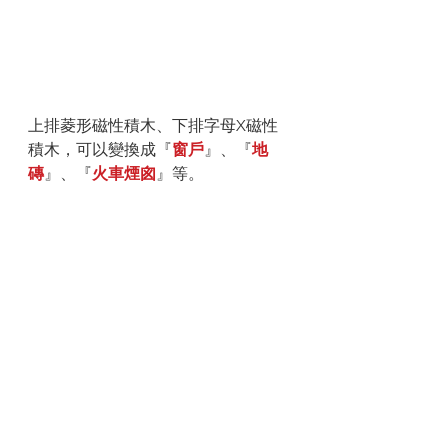
上排菱形磁性積木、下排字母X磁性
積木，可以變換成『
窗戶
』、『
地
磚
』、『
火車煙囪
』等。