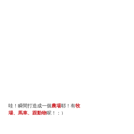
哇！瞬間打造成一個
農場
耶！有
牧
場、馬車、跟動物
呢！：）