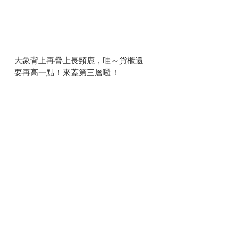
大象背上再疊上長頸鹿，哇～貨櫃還
要再高一點！來蓋第三層囉！