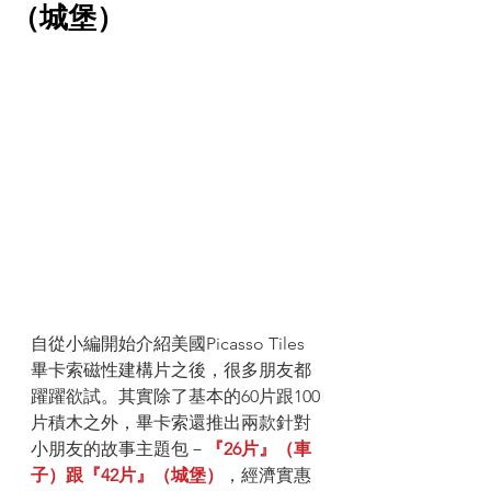
（城堡）
自從小編開始介紹美國Picasso Tiles
畢卡索磁性建構片之後，很多朋友都
躍躍欲試。其實除了基本的60片跟100
片積木之外，畢卡索還推出兩款針對
小朋友的故事主題包－
『26片』（車
子）跟『42片』（城堡）
，經濟實惠