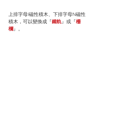
上排字母I磁性積木、下排字母N磁性
積木，可以變換成『
鐵軌
』或『
柵
欄
』。