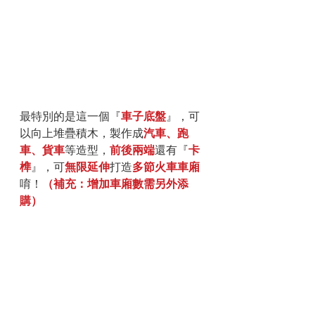
最特別的是這一個『
車子底盤
』，可
以向上堆疊積木，製作成
汽車、跑
車、貨車
等造型，
前後兩端
還有『
卡
榫
』，可
無限延伸
打造
多節火車車廂
唷！
（補充：增加車廂數需另外添
購）