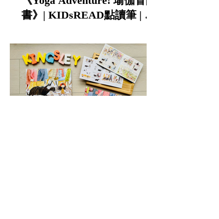
《Yoga Adventure! 瑜伽冒險
書》| KIDsREAD點讀筆 | 中
英雙語
情緒教育｜KIDsREAD｜
《Kingsley 的異想世界》中
英雙語點讀繪本｜陪孩子談
寵物責任與不怕失敗的勇氣