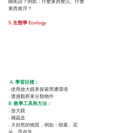
關術語？例如：什麼東西會沉、什麼
東西會浮？
5. 生態學 Ecology
A. 學習目標：
- 使用放大鏡來探索周遭環境
- 透過觀察來分類物件
B. 教學工具與方法：
- 放大鏡
- 捕蟲盒
- 大自然的物質，例如：樹葉、花
朵、昆蟲等