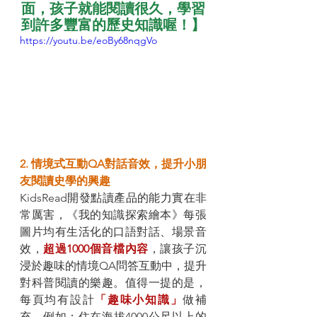
面，孩子就能閱讀很久，學習
到許多豐富的歷史知識喔！】
https://youtu.be/eoBy68nqgVo
2. 情境式互動QA對話音效，提升小朋
友閱讀史學的興趣
KidsRead開發點讀產品的能力實在非
常厲害，《我的知識探索繪本》每張
圖片均有生活化的口語對話、場景音
效，
超過1000個音檔內容
，讓孩子沉
浸於趣味的情境QA問答互動中，提升
對科普閱讀的樂趣。值得一提的是，
每頁均有設計
「趣味小知識」
做補
充，例如：住在海拔4000公尺以上的