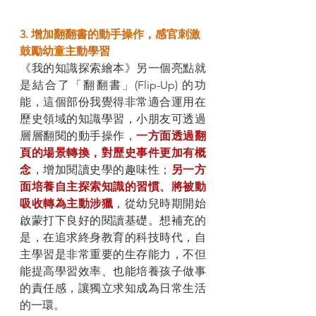
3. 增加翻翻書的動手操作，感官刺激
鼓勵幼童主動學習
《我的知識探索繪本》另一個亮點就
是結合了「翻翻書」(Flip-Up) 的功
能，這個部份我覺得非常適合運用在
歷史領域的知識學習，小朋友可透過
層層翻閱的動手操作，
一方面透過翻
頁的場景轉換，對歷史事件更加有概
念
，增加閱讀史學的趣味性；
另一方
面培養自主探索知識的習慣、將被動
吸收轉為主動涉獵
，從幼兒時期開始
啟蒙打下良好的閱讀基礎。想補充的
是，在追求終身教育的科技時代，自
主學習是非常重要的生存能力，不但
能提高學習效率、也能培養孩子做事
的責任感，讓獨立求知成為日常生活
的一環。