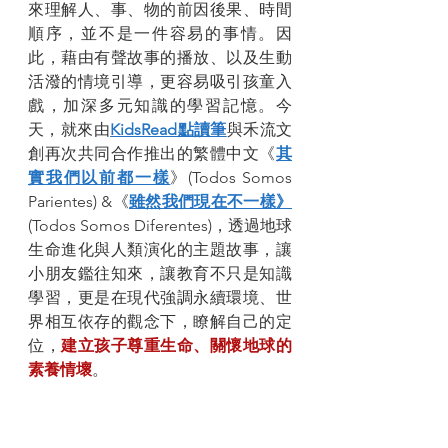
來理解人、事、物的前因後果、時間
順序，並不是一件容易的事情。因
此，藉由有聲故事的播放、以及生動
活潑的情境引導，更容易吸引孩童入
戲，加深多元知識的學習記憶。今
天，就來由
KidsRead點讀筆
與禾流文
創再次共同合作推出的繁體中文《
其
實我們以前都一樣
》(Todos Somos 
Parientes) &《
雖然我們現在不一樣》
(Todos Somos Diferentes)，透過地球
生命進化與人類演化的主題故事，讓
小朋友鑑往知來，讓教育不只是知識
學習，更是在現代強調永續環境、世
界相互依存的觀念下，瞭解自己的定
位，
建立孩子尊重生命、關懷地球的
素養情壞
。