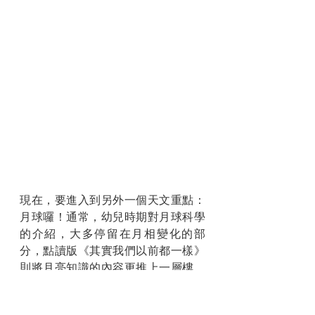
現在，要進入到另外一個天文重點：
月球囉！通常，幼兒時期對月球科學
的介紹，大多停留在月相變化的部
分，點讀版《其實我們以前都一樣》
則將月亮知識的內容更推上一層樓，
像是：月球是地球的衛星、潮汐的上
漲與下降、月球的公轉周期與自轉周