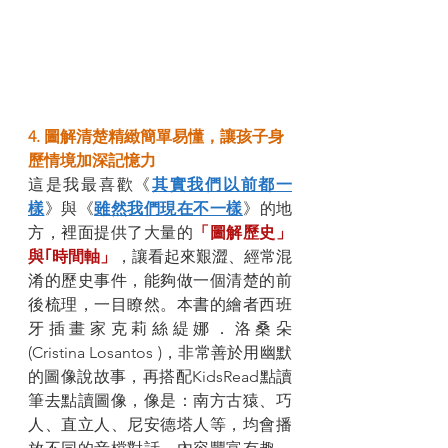
4. 圖解清楚精緻簡單易懂，讓孩子身
歷情境加深記憶力
這是我最喜歡《
其實我們以前都一
樣
》與《
雖然我們現在不一樣
》的地
方，裡面提供了大量的
「圖解歷史」
與｢時間軸」
，讓看起來艱澀、經常混
淆的歷史事件，能夠做一個清楚的前
後梳理，一目瞭然。本書的繪者西班
牙插畫家克莉絲緹娜．洛桑朵 
(Cristina Losantos )，非常善於用幽默
的圖像說故事，再搭配KidsRead點讀
筆去點讀圖像，像是：南方古猿、巧
人、直立人、尼安德塔人等，均會播