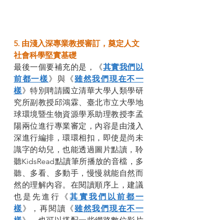
5. 由淺入深專業教授審訂，奠定人文
社會科學堅實基礎
最後一個要補充的是，《
其實我們以
前都一樣
》與《
雖然我們現在不一
樣
》特別聘請國立清華大學人類學研
究所副教授
邱鴻霖、臺北市立大學地
球環境暨生物資源學系助理教授李孟
陽兩位進行專業審定，
內容是由淺入
深進行編排，環環相扣，即使是尚未
識字的幼兒，也能透過圖片點讀，聆
聽KidsRead點讀筆所播放的音檔，多
聽、多看、多動手，慢慢就能自然而
然的理解內容。在閱讀順序上，建議
也是先進行《
其實我們以前都一
樣
》，再閱讀《
雖然我們現在不一