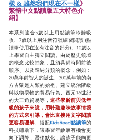
樣 & 雖然我們現在不一樣
》
繁體中文點讀版五大特色介
紹】
本系列適合5歲以上用點讀筆聆聽吸
收、7歲以上用注音符號練習閱讀 (點
讀筆使用在沒有注音的部分)、10歲以
上學習自主獨立閱讀。由於歷史領域
的概念比較抽象，且須具備時間前後
順序、以及歸納分類的概念，例如：
20萬年前智人的誕生、300萬年前的南
方古猿是人類的始祖、建立統治階級
與以物易物的貿易行為、西元16世紀
的大三角貿易等，
這些學齡前與低年
級的孩子來說，用聆聽趣味故事情境
的方式來引導，會比直接用文字閱讀
更容易理解
。搭配
KidsRead點讀筆
的
科技輔助下，讓學習年齡層有機會更
向下調降，潛移默化，讓孩子能夠更