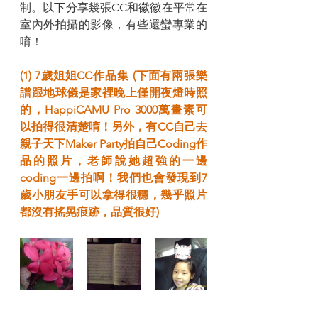
制。以下分享幾張CC和徽徽在平常在
室內外拍攝的影像，有些還蠻專業的
唷！
(1) 7歲姐姐CC作品集 (下面有兩張樂
譜跟地球儀是家裡晚上僅開夜燈時照
的，HappiCAMU Pro 3000萬畫素可
以拍得很清楚唷！另外，有CC自己去
親子天下Maker Party拍自己Coding作
品的照片，老師說她超強的一邊
coding一邊拍啊！我們也會發現到7
歲小朋友手可以拿得很穩，幾乎照片
都沒有搖晃痕跡，品質很好)