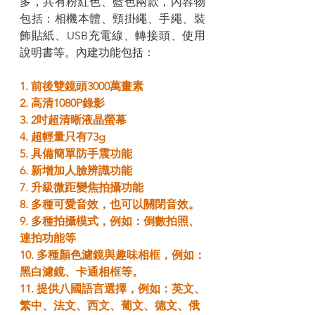
多，共有粉紅色、藍色兩款，內容物
包括：相機本體、頸掛繩、手繩、裝
飾貼紙、USB充電線、轉接頭、使用
說明書等。內建功能包括：
1. 前後雙鏡頭3000萬畫素
2. 高清1080P錄影
3. 2吋超清晰液晶螢幕
4. 超輕量只有73g
5. 具備簡單防手震功能
6. 新增加人臉辨識功能
7. 升級微距變焦拍攝功能
8. 多種可愛音效，也可以關閉音效。
9. 多種拍攝模式，例如：倒數拍照、
連拍功能等
10. 多種顏色濾鏡與趣味相框，例如：
黑白濾鏡、卡通相框等。
11. 提供八國語言選擇，例如：英文、
繁中、法文、西文、葡文、德文、俄