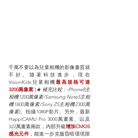
千萬不要以為兒童相機的影像畫質就
不好。隨著科技進步，現在
VisionKids兒童相機
最高規格可達
3200萬像素 
(
★ 補充比較：iPhone8主
相機1200萬像素/Samsung Note5主相
機1600萬像素/Sony Z5主相機2300萬
像素
)、拍攝1080P影片。另外，最新
HappiCAMU Pro 3000萬畫素、以及
322萬畫素兩款，內部升級
增加CMOS
感光元件
，能進一步克服昏暗環境限