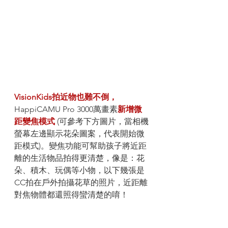
VisionKids拍近物也難不倒，
HappiCAMU Pro 3000萬畫素
新增微
距變焦模式
 (可參考下方圖片，當相機
螢幕左邊顯示花朵圖案，代表開始微
距模式)。變焦功能可幫助孩子將近距
離的生活物品拍得更清楚，像是：花
朵、積木、玩偶等小物，以下幾張是
CC拍在戶外拍攝花草的照片，近距離
對焦物體都還照得蠻清楚的唷！