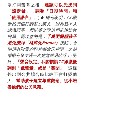
剛打開螢幕之後，
建議可以先按到
「設定鍵」，調整「日期時間」和
「使用語言」
。( 
★ 補充說明：CC徽
徽她們偏好調整成英文，因為還不太
認識國字，所以英文對他們來說比較
簡單。需注意的是，
千萬要提醒孩子
避免按到「格式化Format」
按鈕，否
則所有珍貴的照片都會洗掉唷，之前
徽徽有發生過一次她超難過的呀！
) 另
外，
「聲音設定」我習慣請CC跟徽徽
調到「低聲量」或是「關閉」
，這樣
外出到公共場合時比較不會打擾他
人，
幫助孩子建立尊重觀念、從小培
養他們的公民意識。