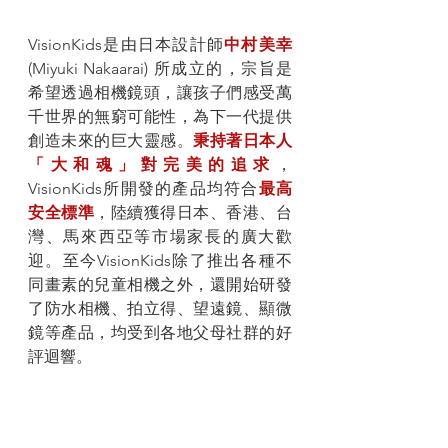
VisionKids是由日本設計師
中村美幸
(Miyuki Nakaarai) 所成立的，宗旨是
希望透過相機鏡頭，讓孩子們感受萬
千世界的無窮可能性，為下一代提供
創造未來的巨大靈感。
秉持著日本人
「大和魂」對完美的追求
，
VisionKids所開發的產品均符合
最高
安全標準
，陸續獲得日本、香港、台
灣、馬來西亞等市場家長的廣大歡
迎。至今VisionKids除了推出各種不
同畫素的兒童相機之外，還開始研發
了防水相機、拍立得、望遠鏡、顯微
鏡等產品，均受到各地父母社群的好
評迴響。