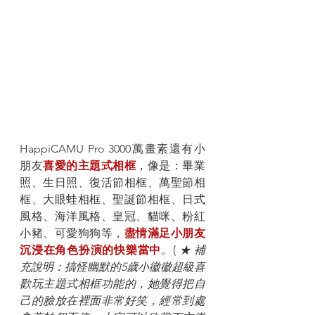
HappiCAMU Pro 3000萬畫素還有小
朋友
喜愛的主題式相框
，像是：畢業
照、生日照、復活節相框、萬聖節相
框、大眼蛙相框、聖誕節相框、日式
風格、海洋風格、皇冠、貓咪、粉紅
小豬、可愛狗狗等，
盡情滿足小朋友
沉浸在角色扮演的快樂當中
。( 
★ 補
充說明：搞怪幽默的5歲小徽徽超級喜
歡玩主題式相框功能的，她覺得把自
己的臉放在裡面非常好笑，經常到處