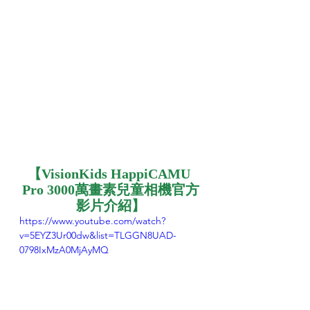
【VisionKids HappiCAMU 
Pro 3000萬畫素兒童相機官方
影片介紹】
https://www.youtube.com/watch?
v=5EYZ3Ur00dw&list=TLGGN8UAD-
0798IxMzA0MjAyMQ