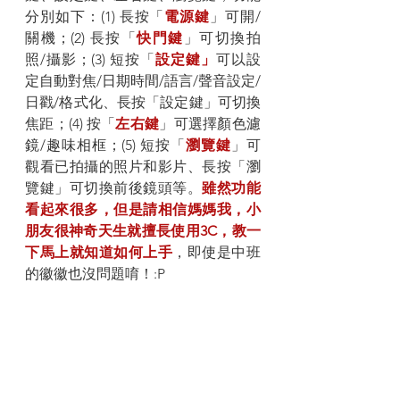
分別如下：(1) 長按「
電源鍵
」可開/
關機；(2) 長按「
快門鍵
」可切換拍
照/攝影；(3)
短按「
設定鍵」
可以設
定自動對焦/日期時間/語言/聲音設定/
日戳/格式化、長按「設定鍵」可切換
焦距；(4) 按「
左右鍵
」可選擇顏色濾
鏡/趣味相框；(5) 短按「
瀏覽鍵
」可
觀看已拍攝的照片和影片、長按「瀏
覽鍵」可切換前後鏡頭等。
雖然功能
看起來很多，但是請相信媽媽我，小
朋友很神奇天生就擅長使用3C，教一
下馬上就知道如何上手
，即使是中班
的徽徽也沒問題唷！:P