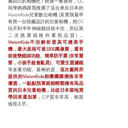
屬自己的相機吧！經過一番搜尋，CC
同學媽媽跟我推薦了這台來自日本的
VisionKids兒童數位相機 (其實我最早
有買一台陸廠設計的兒童相機，然CC
玩不到半年伸縮鏡頭就卡住，所以第
二次挑選就格外重視品質)，
VisionKids不但解析度高可媲美手
機，最大規格可達3200萬像素，還有
前後雙鏡頭功能、簡單防手震 (非常重
要，小孩手超會亂晃)、可愛主題濾鏡
等多重功能。最棒的是，
這次廠商所
提供的VisionKids相機團購價格非常
優惠，一點點預算就能輕鬆擁有高品
質的日本兒童相機，比從日本當地買
帶回來還划算
，C/P質非常高，相當
值得入手。