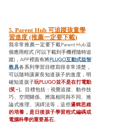
5. Parent Hub 可追蹤孩童學
習進度 (推薦一定要下載)
我非常推薦一定要下載Parent Hub這
個應用程式 (可以下載到手機裡隨時追
蹤)，APP裡面有將
PLUGO互動式益智
教具
各系列學習目標寫得非常清楚，
可以隨時讓家長知道孩子的進度，明
確知道孩子
玩PLUGO並不是在打電動 
(笑~)
。目標包括：視覺追蹤、動作技
巧、空間關係、辨識相同與不同、推
論式推理、演繹法等，這些
邏輯思維
的培養，是日後孩子學習程式編碼或
電腦科學的重要基石
。