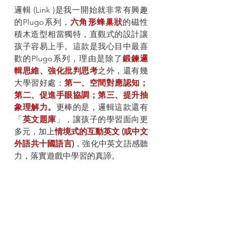
邏輯 (Link )是我一開始就非常有興趣
的Plugo系列，
六角形蜂巢狀
的磁性
積木造型相當獨特，直觀式的設計讓
孩子容易上手。這款是我心目中最喜
歡的Plugo系列，理由是除了
鍛鍊邏
輯思維、強化批判思考
之外，還有幾
大學習好處：
第一、空間對應認知；
第二、促進手眼協調；第三、提升抽
象理解力
。
更棒的是，邏輯這款還有
「
英文題庫
」，讓孩子的學習面向更
多元，加上
情境式的互動英文 (或中文
外語共十國語言)
，強化中英文語感聽
力，落實遊戲中學習的真諦。