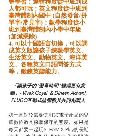
整學習：邏輯程度從中班到成
人都可玩；英文程度從中班到
臺灣體制內國中 (自然發音/拼
單字/常見字)；數學程度從小
班到臺灣體制內小學中年級 
(加減乘除)
4. 可以十國語言切換，可以調
成英文版讓孩子練數學英文、
生活英文、動物英文、海洋英
文、各種英文口語問答方式
等，鍛鍊英聽能力。
「讓孩子的"螢幕時間"變得更有意
義」- Vivek Goyal  & Dinesh Advani, 
PLUGO互動式益智教具共同創辦人 
我一直對於需要使用3C電子產品的兒
童數位教具採取保守的態度。如果是
每天都要一起玩STEAM X Play的長期