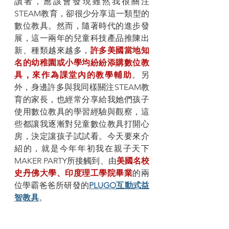
讀者，應該會發現雖然我很關注
STEAM教育，卻很少分享這一類型的
數位教具。然而，隨著時代的進步發
展，這一兩年的兒童科技產品推陳出
新、種類越來越多，
許多美國當地知
名的幼稚園或小學均紛紛添購數位教
具，來作為課堂內的教學輔助
。另
外，身邊許多與我同樣關注STEAM教
育的家長，也經常分享給我她們孩子
使用數位教具的學習經驗與觀察，這
些都讓我逐漸對兒童數位教具打開心
房，決定讓孩子試試看。今天要來介
紹的，就是今年年初我在親子天下
MAKER PARTY所接觸到、由
美國名校
史丹佛大學、印度理工學院畢業
的兩
位學霸爸爸所研發的
PLUGO互動式益
智教具
。