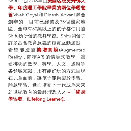
Shifu，是2016年由
美國名校史丹佛大
學、印度理工學院畢業的兩位學霸爸
爸
Vivek Goyal和Dinesh Advani聯合
創辦的，目前已經擴及35個國家地
區、全球有60萬以上的孩子都使用過
Shifu所研發的教具學習。Shifu開發了
許多富含教育意義的虛實互動遊戲，
希望能透過
擴增實境
(Augmented 
Reality，簡稱AR) 的情境式教學，讓
硬梆梆的數學、科學、人文、邏輯等
各領域知識，用有趣好玩的方式呈現
在兒童面前，讓孩子能夠樂於學習、
願意學習、進而培養下一代成為未來
21世紀教育的最終理想人才 
- 「終身
學習者」(Lifelong Learner)
。