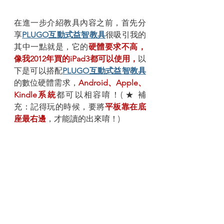
在進一步介紹教具內容之前，首先分
享
PLUGO互動式益智教具
很吸引我的
其中一點就是，它的
硬體要求不高，
像我2012年買的iPad3都可以使用，
以
下是可以搭配
PLUGO互動式益智教具
的數位硬體需求，
Android、Apple、
Kindle系統
都可以相容唷！( ★ 補
充：記得玩的時候，要將
平板靠在底
座最右邊
，才能讀的出來唷！)