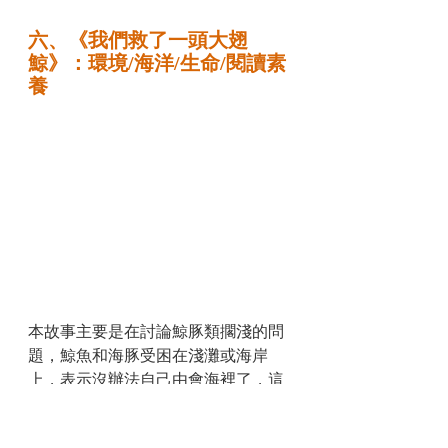
六、《我們救了一頭大翅
鯨》：環境/海洋/生命/閱讀素
養
本故事主要是在討論鯨豚類擱淺的問
題，鯨魚和海豚受困在淺灘或海岸
上，表示沒辦法自己由會海裡了，這
樣它們會很危險，因為沒有毛細孔的
鯨魚或海豚，無法流汗散熱，會被太