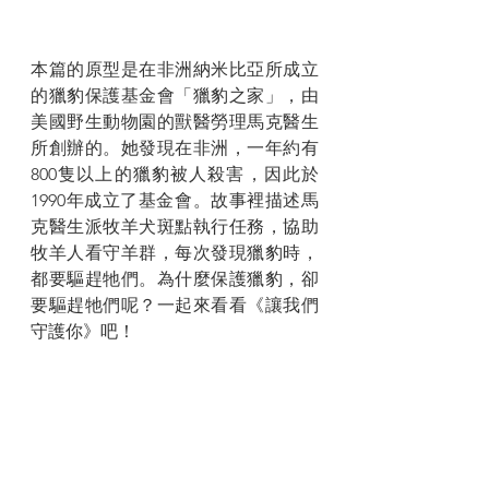
本篇的原型是在非洲納米比亞所成立
的獵豹保護基金會「獵豹之家」，由
美國野生動物園的獸醫勞理馬克醫生
所創辦的。她發現在非洲，一年約有
800隻以上的獵豹被人殺害，因此於
1990年成立了基金會。故事裡描述馬
克醫生派牧羊犬斑點執行任務，協助
牧羊人看守羊群，每次發現獵豹時，
都要驅趕牠們。為什麼保護獵豹，卻
要驅趕牠們呢？一起來看看《讓我們
守護你》吧！