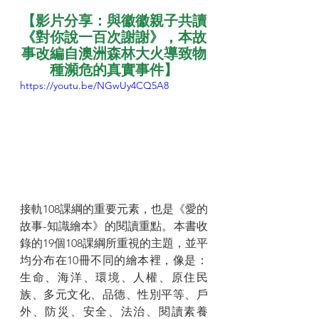
【影片分享：與徽徽親子共讀
《對你說一百次謝謝》，本故
事改編自澳洲森林大火導致物
種瀕危的真實事件】
https://youtu.be/NGwUy4CQ5A8
接軌108課綱的重要元素，也是《愛的
故事-知識繪本》的閱讀重點。本書收
錄的19個108課綱所重視的主題，並平
均分布在10冊不同的繪本裡，像是：
生命、海洋、環境、人權、原住民
族、多元文化、品德、性別平等、戶
外、防災、安全、法治、閱讀素養