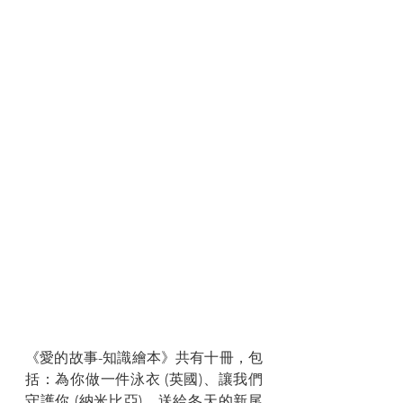
《愛的故事-知識繪本》共有十冊，包
括：為你做一件泳衣 (英國)、讓我們
守護你 (納米比亞)、送給冬天的新尾