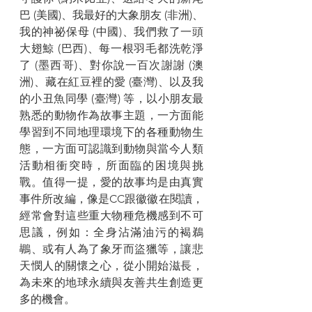
巴 (美國)、我最好的大象朋友 (非洲)、
我的神祕保母 (中國)、我們救了一頭
大翅鯨 (巴西)、每一根羽毛都洗乾淨
了 (墨西哥)、對你說一百次謝謝 (澳
洲)、藏在紅豆裡的愛 (臺灣)、以及我
的小丑魚同學 (臺灣) 等，以小朋友最
熟悉的動物作為故事主題，一方面能
學習到不同地理環境下的各種動物生
態，一方面可認識到動物與當今人類
活動相衝突時，所面臨的困境與挑
戰。值得一提，愛的故事均是由真實
事件所改編，像是CC跟徽徽在閱讀，
經常會對這些重大物種危機感到不可
思議，例如：全身沾滿油污的褐鵜
鶘、或有人為了象牙而盜獵等，讓悲
天憫人的關懷之心，從小開始滋長，
為未來的地球永續與友善共生創造更
多的機會。