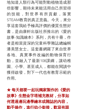
地知道人類行為可能對動植物造成那
些影響，期待未來能活用自己所習得
的技能，對世界有所貢獻，落實
STEAM教育的真正意義。今天，來分
享這套我給予極高評價的優質生態好
書，是由康軒出版社所推出的《愛的
故事-知識繪本》系列，共有十冊，作
者是相當資深的兒童科學雜誌總編輯
潘美慧女士。這套書網羅了來自世界
各地、真實事件改編的動物保育行
動，並融入了最新108課綱，讓幼稚
園、小學、甚至成人，都能在閱讀中
獲得啟發，對下一代也有教育示範的
作用。
★ 每天都要一起玩獨家製作的《愛的
故事》生態金字塔補充教材，分享如
何透過邊玩邊學繪本或雜誌的內容，
動手操作，進行幼小銜接，歡迎有跟