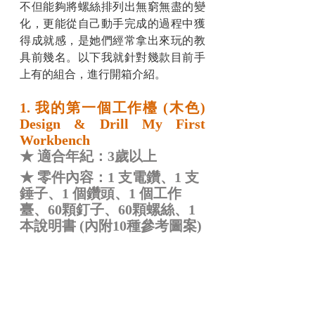
不但能夠將螺絲排列出無窮無盡的變
化，更能從自己動手完成的過程中獲
得成就感，是她們經常拿出來玩的教
具前幾名。以下我就針對幾款目前手
上有的組合，進行開箱介紹。
1. 我的第一個工作檯 (木色) 
Design & Drill My First 
Workbench
★ 適合年紀：3歲以上
★ 零件內容：1 支電鑽、1 支
錘子、1 個鑽頭、1 個工作
臺、60顆釘子、60顆螺絲、1
本說明書 (內附10種參考圖案)