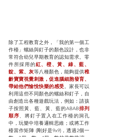
除了工程教育之外，「我的第一個工
作檯」螺絲與釘子的顏色設計，也非
常符合幼兒早期教育的認知需求。零
件所採用的
紅、橙、黃、綠、藍、
靛、紫、灰
等八種顏色，能夠提供
稚
齡寶寶視覺刺激，促進腦細胞發育、
帶給他們愉悅快樂的感受
。家長可以
利用這些不同顏色的螺絲和釘子，自
由創造出各種遊戲玩法，例如：請孩
子按照黃、藍、黃、藍的ABAB
排列
順序
、將釘子置入在工作檯的洞孔
中，玩樂中培養邏輯思維；或將工作
檯當作矩陣 (剛好是9x9)，透過2個一