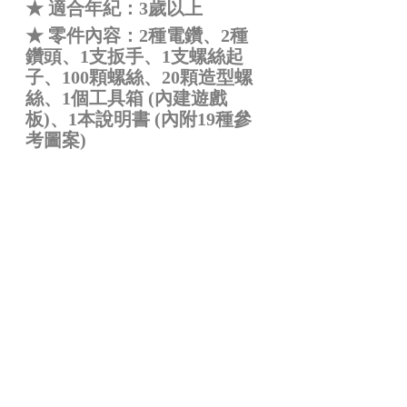
★ 適合年紀：3歲以上
★ 零件內容：2種電鑽、2種
鑽頭、1支扳手、1支螺絲起
子、100顆螺絲、20顆造型螺
絲、1個工具箱 (內建遊戲
板)、1本說明書 (內附19種參
考圖案)