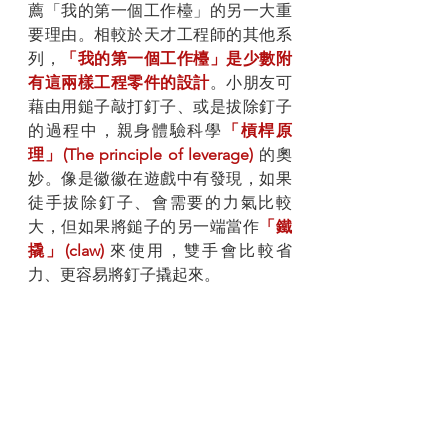
薦「我的第一個工作檯」的另一大重
要理由。相較於天才工程師的其他系
列，
「我的第一個工作檯」是少數附
有這兩樣工程零件的設計
。小朋友可
藉由用鎚子敲打釘子、或是拔除釘子
的過程中，親身體驗科學
「槓桿原
理」(The principle of leverage) 
的奧
妙。像是徽徽在遊戲中有發現，如果
徒手拔除釘子、會需要的力氣比較
大，但如果將鎚子的另一端當作
「鐵
撬」(claw) 
來使用，雙手會比較省
力、更容易將釘子撬起來。