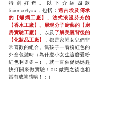
特別好奇。以下介紹四款
Science4you，包括：
遠古埃及傳承
的【蠟燭工廠】、法式浪漫芬芳的
【香水工廠】、展現分子廚藝的【廚
房實驗工廠】
、以及
了解美麗背後的
【化妝品工廠】
，都是家裡女兒們非
常喜歡的組合。當孩子一看粉紅色的
外盒包裝時（為什麼小女生這麼愛粉
紅色啊＠＠～），就一直催促媽媽趕
快打開來做實驗！XD 做完之後也相
當有成就感唷！：）