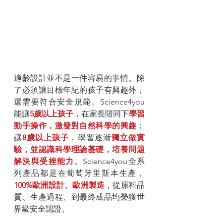
適齡設計並不是一件容易的事情。除
了必須讓目標年紀的孩子有興趣外，
還需要符合安全規範。Science4you
能讓
5歲以上孩子
，在家長陪同下
學習
動手操作，激發對自然科學的興趣
；
讓
8歲以上孩子
，學習逐漸
獨立做實
驗，並認識科學理論基礎，培養問題
解決與受挫能力
。Science4you全系
列產品都是在葡萄牙里斯本生產，
100%歐洲設計、歐洲製造
，從原料品
質、生產過程、到最終成品均榮獲世
界級安全認證。