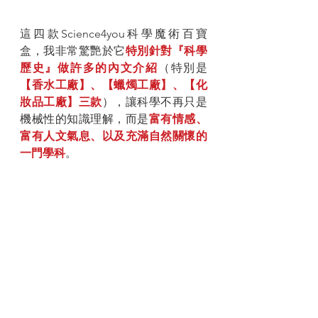
這四款Science4you科學魔術百寶
盒，我非常驚艷於它
特別針對『科學
歷史』做許多的內文介紹
（特別是
【香水工廠】、【蠟燭工廠】、【化
妝品工廠】三款
），讓科學不再只是
機械性的知識理解，而是
富有情感、
富有人文氣息、以及充滿自然關懷的
一門學科
。