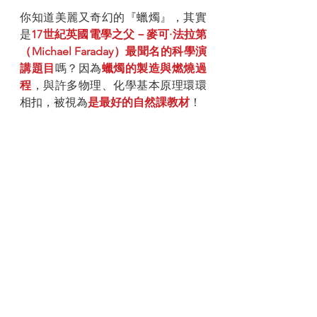
你知道美麗又奇幻的『蠟燭』，其實
是
17世紀英國電學之父－麥可·法拉第
（Michael Faraday）最聞名的科學演
講題目
嗎？因為
蠟燭的製造與燃燒過
程
，與許多物理、化學基本原理環環
相扣，被視為
是最好的自然課教材
！