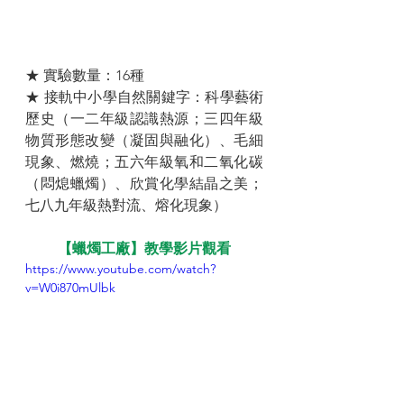
★ 實驗數量：16種
★ 接軌中小學自然關鍵字：科學藝術
歷史（一二年級認識熱源；三四年級
物質形態改變（凝固與融化）、毛細
現象、燃燒；五六年級氧和二氧化碳
（悶熄蠟燭）、欣賞化學結晶之美；
七八九年級熱對流、熔化現象）
【蠟燭工廠】教學影片觀看
https://www.youtube.com/watch?
v=W0i870mUlbk