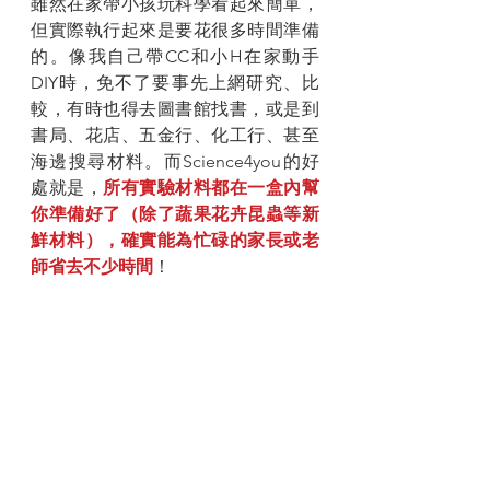
雖然在家帶小孩玩科學看起來簡單，
但實際執行起來是要花很多時間準備
的。像我自己帶CC和小H在家動手
DIY時，免不了要事先上網研究、比
較，有時也得去圖書館找書，或是到
書局、花店、五金行、化工行、甚至
海邊搜尋材料。而Science4you的好
處就是，
所有實驗材料都在一盒內幫
你準備好了（除了蔬果花卉昆蟲等新
鮮材料），確實能為忙碌的家長或老
師省去不少時間
！