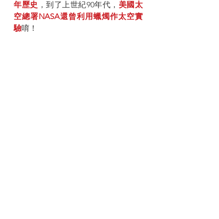
年歷史
，到了上世紀90年代，
美國太
空總署NASA還曾利用蠟燭作太空實
驗
唷！