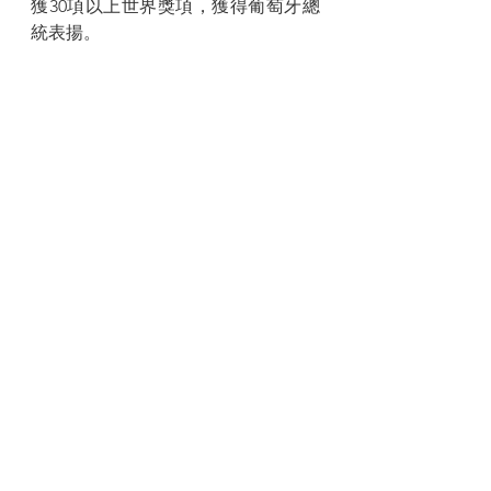
獲30項以上世界獎項，獲得葡萄牙總
統表揚。