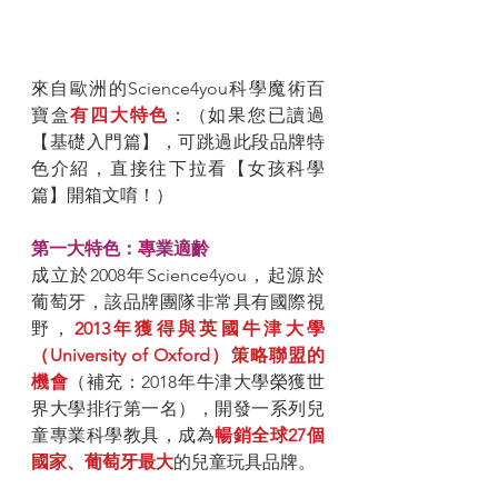
來自歐洲的Science4you科學魔術百
寶盒
有四大特色
：（如果您已讀過
【基礎入門篇】，可跳過此段品牌特
色介紹，直接往下拉看【女孩科學
篇】開箱文唷！）
第一大特色：專業適齡
成立於2008年Science4you，起源於
葡萄牙，該品牌團隊非常具有國際視
野，
2013年獲得與英國牛津大學
（University of Oxford）策略聯盟的
機會
（補充：2018年牛津大學榮獲世
界大學排行第一名），開發一系列兒
童專業科學教具，成為
暢銷全球27個
國家、葡萄牙最大
的兒童玩具品牌。