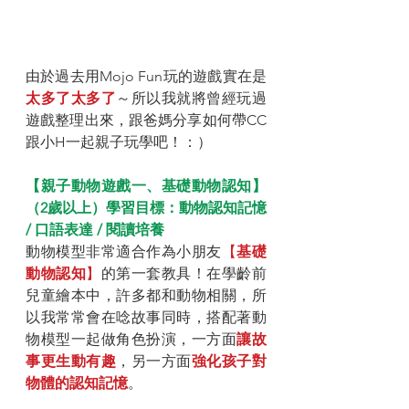
由於過去用Mojo Fun玩的遊戲實在是
太多了太多了
～所以我就將曾經玩過
遊戲整理出來，跟爸媽分享如何帶CC
跟小H一起親子玩學吧！：）
【親子動物遊戲一、基礎動物認知】
（2歲以上）學習目標：動物認知記憶 
/ 口語表達 / 閱讀培養
動物模型非常適合作為小朋友
【
基礎
動物認知
】
的第一套教具！在學齡前
兒童繪本中，許多都和動物相關，所
以我常常會在唸故事同時，搭配著動
物模型一起做角色扮演，一方面
讓故
事更生動有趣
，另一方面
強化孩子對
物體的認知記憶
。