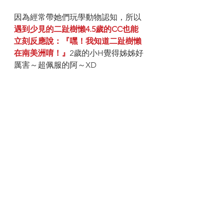
因為經常帶她們玩學動物認知，所以
遇到少見的二趾樹懶4.5歲的CC也能
立刻反應說：『嘿！我知道二趾樹懶
在南美洲唷！』
2歲的小H覺得姊姊好
厲害～超佩服的阿～XD