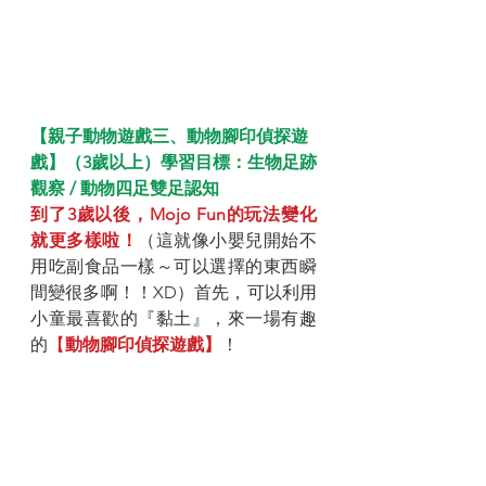
【親子動物遊戲三、動物腳印偵探遊
戲】（3歲以上）學習目標：生物足跡
觀察 / 動物四足雙足認知
到了3歲以後，Mojo Fun的玩法變化
就更多樣啦！
（這就像小嬰兒開始不
用吃副食品一樣～可以選擇的東西瞬
間變很多啊！！XD）首先，可以利用
小童最喜歡的『黏土』，來一場有趣
的
【
動物腳印偵探遊戲】
！