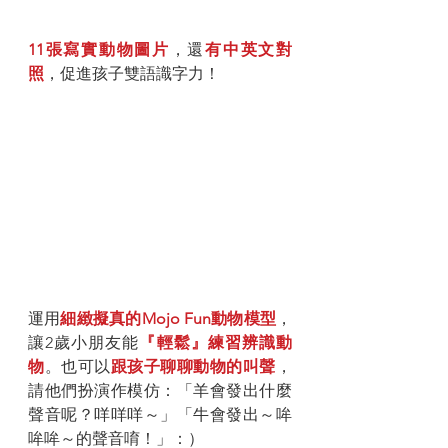
11張寫實動物圖片
，還
有中英文對
照
，促進孩子雙語識字力！
運用
細緻擬真的Mojo Fun動物模型
，
讓2歲小朋友能
『輕鬆』練習辨識動
物
。也可以
跟孩子聊聊動物的叫聲
，
請他們扮演作模仿：「羊會發出什麼
聲音呢？咩咩咩～」「牛會發出～哞
哞哞～的聲音唷！」：）