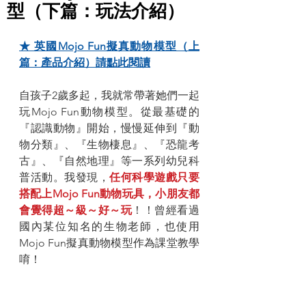
型（下篇：玩法介紹）
★ 英國Mojo Fun擬真動物模型（上
篇：產品介紹）請點此閱讀
自孩子2歲多起，我就常帶著她們一起
玩Mojo Fun動物模型。從最基礎的
『認識動物』開始，慢慢延伸到『動
物分類』、『生物棲息』、『恐龍考
古』、『自然地理』等一系列幼兒科
普活動。我發現，
任何科學遊戲只要
搭配上Mojo Fun動物玩具，小朋友都
會覺得超～級～好～玩
！！曾經看過
國內某位知名的生物老師，也使用
Mojo Fun擬真動物模型作為課堂教學
唷！