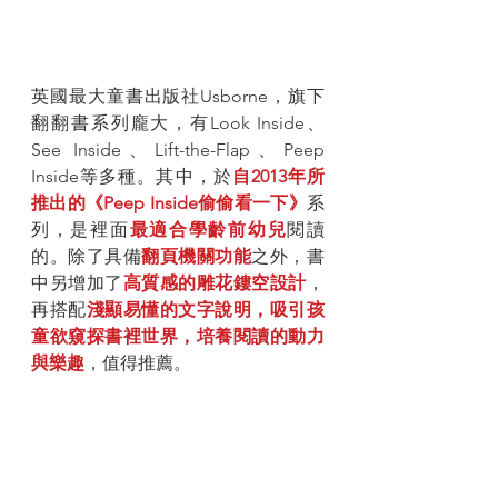
英國最大童書出版社Usborne，旗下
翻翻書系列龐大，有Look Inside、
See Inside、Lift-the-Flap、Peep 
Inside等多種。其中，於
自2013年所
推出的《Peep Inside偷偷看一下》
系
列，是裡面
最適合學齡前幼兒
閱讀
的。除了具備
翻頁機關功能
之外，書
中另增加了
高質感的雕花鏤空設計
，
再搭配
淺顯易懂的文字說明，吸引孩
童欲窺探書裡世界，培養閱讀的動力
與樂趣
，值得推薦。