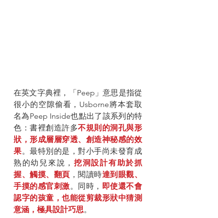
在英文字典裡，「Peep」意思是指從
很小的空隙偷看，Usborne將本套取
名為Peep Inside也點出了該系列的特
色：書裡創造許多
不規則的洞孔與形
狀，形成層層穿透、創造神秘感的效
果
。最特別的是，對小手尚未發育成
熟的幼兒來說，
挖洞設計有助於抓
握、觸摸、翻頁
，閱讀時
達到眼觀、
手摸的感官刺激
。同時，
即使還不會
認字的孩童，也能從剪裁形狀中猜測
意涵，極具設計巧思
。