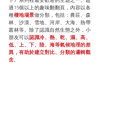
下》系列裡最受歡迎的主題之一。超
過15個以上的趣味翻翻頁，內容以各
種
棲地場景
做分類，包括：農莊、森
林、沙漠、雪地、河岸、大海、熱帶
叢林等。除了認識自然生態之外，小
朋友可以
認識冷、熱、乾、濕、高、
低、上、下、陸、海等氣候地理的差
異，有助於建立對比、分類的邏輯觀
念
。