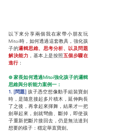
以下來分享兩個我在家帶小朋友玩
Mitoi時，如何透過這套教具，強化孩
子的
邏輯思維、思考分析、以及問題
解決能力
，基本上是按照
五個步驟在
進行
：
⊚ 家長如何透過Mitoi強化孩子的邏輯
思維與分析能力案例一：
1. [問題] 
孩子憑空想像動手組裝寶劍
時，是隨意接起多片積木，延伸夠長
了之後，再拿起來揮舞，結果才一把
劍舉起來，劍就彎曲、斷掉，即使孩
子重新把斷片接回去，仍是無法達到
想要的樣子：穩定舉直寶劍。 