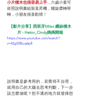
小片積木也很容易上手
，六歲小童可
依照說明書組裝直昇機，螺旋槳轉呀
轉，小朋友很喜歡唷！
【影片分享】西班牙Mitoi 繽紛積木
片 - Hetor_Cindy媽媽開箱
https://www.youtube.com/watch?
v=42g55Buq6p8
說明書是參考用的，若覺得不合理，
就用自己的大腦去思考判斷，下一步
該怎麼做呢？想不通的地方就發揮想
像力，也是能完成相似度很高的作
品。組裝和施力的方式有時候是需要
兩人合作的！
孩子是在不斷的思考中