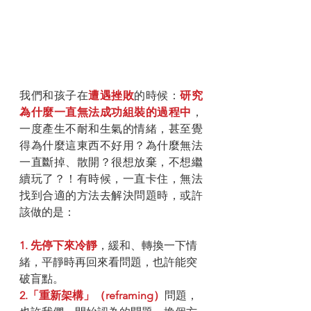
我們和孩子在
遭遇挫敗
的時候：
研究
為什麼一直無法成功組裝的過程中
，
一度產生不耐和生氣的情緒，甚至覺
得為什麼這東西不好用？為什麼無法
一直斷掉、散開？很想放棄，不想繼
續玩了？！有時候，一直卡住，無法
找到合適的方法去解決問題時，或許
該做的是：
1. 先停下來冷靜
，緩和、轉換一下情
緒，平靜時再回來看問題，也許能突
破盲點。
2.「重新架構」（reframing）
問題，