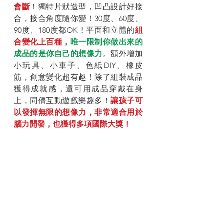
會斷
！獨特片狀造型，凹凸設計好接
合，接合角度隨你變！30度、60度、
90度、180度都OK！平面和立體的
組
合變化上百種
，
唯一限制你做出來的
成品的是你自己的想像力
。額外增加
小玩具、小車子、色紙DIY、橡皮
筋，創意變化超有趣！除了組裝成品
獲得成就感，還可用成品穿戴在身
上，同儕互動遊戲樂趣多！
讓孩子可
以發揮無限的想像力，非常適合用於
腦力開發，也獲得多項國際大獎！