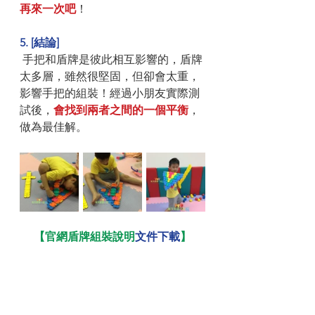
再來一次吧
！
5. [結論] 
 手把和盾牌是彼此相互影響的，盾牌
太多層，雖然很堅固，但卻會太重，
影響手把的組裝！經過小朋友實際測
試後，
會找到兩者之間的一個平衡
，
做為最佳解。 
【官網盾牌組裝說明
文件下載
】