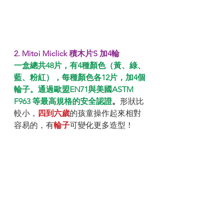
2. Mitoi Miclick 積木片S 加4輪
一盒總共48片，有4種顏色（黃、綠、
藍、粉紅），每種顏色各12片，加4個
輪子。通過歐盟EN71與美國ASTM 
F963 等最高規格的安全認證
。
形狀比
較小，
四到六歲
的孩童操作起來相對
容易的，有
輪子
可變化更多造型！