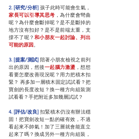
2. [研究/分析] 
孩子此時可能會生氣，
家長可以引導其思考
，為什麼會彎曲
呢？為什麼會斷掉呢？是不是斷掉的
地方沒有扣好？是不是前端太重，支
撐不了呢？
和小朋友一起討論、列出
可能的原因
。
3. [提案/測試]
 陪著小朋友檢視之前列
出的原因，然後
一起腦力激盪
，想想
看要怎麼改善現況呢？用力把積木扣
緊？ 再多加一層積木固定試試看？把
寶劍的長度改短？換一種方向組裝測
試看看？手把附近多加幾層試試？
4. [評估/改良]
 扣緊積木仍沒有辦法穩
固！把寶劍改短一點的確有效，不過
看起來不帥氣！加了三層就會能直立
起來了嗎？換成另外一種方向組裝，