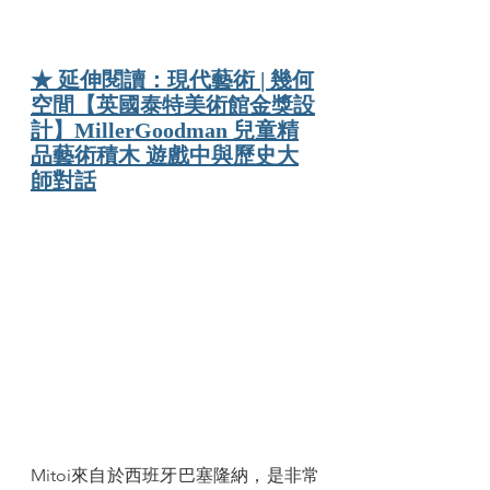
★ 延伸閱讀：
現代藝術 | 幾何
空間【英國泰特美術館金獎設
計】MillerGoodman 兒童精
品藝術積木 遊戲中與歷史大
師對話
Mitoi來自於西班牙巴塞隆納，是非常