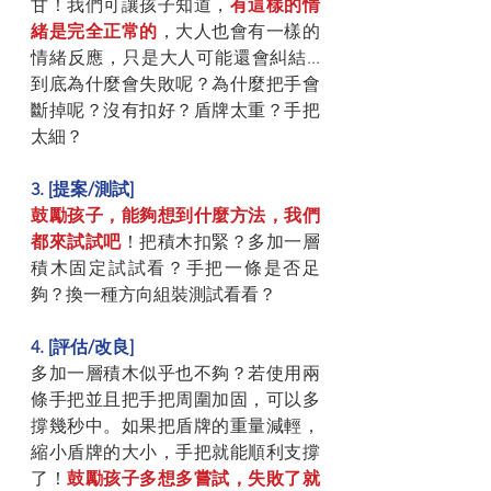
甘！我們可讓孩子知道，
有這樣的情
緒是完全正常的
，大人也會有一樣的
情緒反應，只是大人可能還會糾結...
到底為什麼會失敗呢？為什麼把手會
斷掉呢？沒有扣好？盾牌太重？手把
太細？
3. [提案/測試]
鼓勵孩子，能夠想到什麼方法，我們
都來試試吧
！把積木扣緊？多加一層
積木固定試試看？手把一條是否足
夠？換一種方向組裝測試看看？
4. [評估/改良]
多加一層積木似乎也不夠？若使用兩
條手把並且把手把周圍加固，可以多
撐幾秒中。如果把盾牌的重量減輕，
縮小盾牌的大小，手把就能順利支撐
了！
鼓勵孩子多想多嘗試，失敗了就