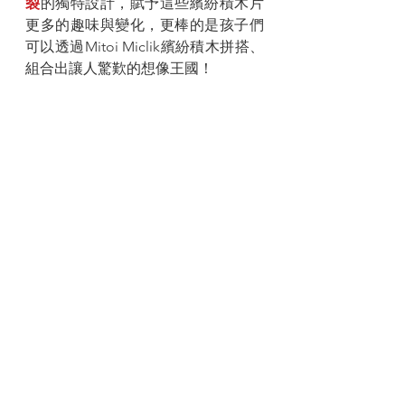
裂
的獨特設計，賦予這些繽紛積木片
更多的趣味與變化，更棒的是孩子們
可以透過Mitoi Miclik繽紛積木拼搭、
組合出讓人驚歎的想像王國！