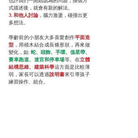
也許我們一開始認為的問題，換個方
式描述後，就會有新的解法。
3. 和他人討論
，腦力激盪，碰撞出更
多想法。
學齡前的小朋友大多喜愛創作
平面造
型
，用積木結合成長條形狀，再來做
變化，如: 
蛇、頭飾、手環、值星帶、
賽車跑道、迷宮和停車場
等。在
立體
結構思維、建築科學
這方面是比較薄
弱，家長可以透過
說明書
來引導孩子
練習操作、組合。