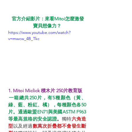
 官方介紹影片：來看Mitoi怎麼激發
寶貝想像力？
https://www.youtube.com/watch?
v=mwcw_4B_Tkc
1. ​Mitoi Miclick 積木片 250片教育版
一箱總共250片，有5種顏色（黃、
綠、藍、粉紅、橘），每種顏色各50
片。通過歐盟EN71與美國ASTM F963 
等最高規格的安全認證
。
獨特
六角造
型
以及經過
數萬次折疊都不會發生斷