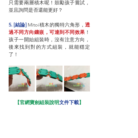
只需要兩層積木呢！鼓勵孩子嘗試，
並且詢問是否還能更好？
5. [結論] 
Mitoi積木的獨特六角形，
透
過不同方向鑲嵌，可達到不同效果
！
孩子一開始組裝時，沒有注意方向，
後來找到對的方式組裝，就能穩定
了！
【官網寶劍組裝說明
文件下載
】