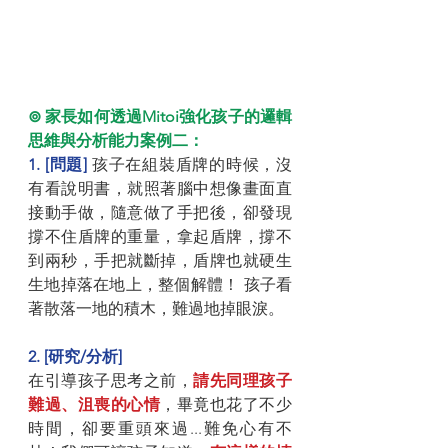
⊚ 家長如何透過Mitoi強化孩子的邏輯
思維與分析能力案例二：
1. [問題] 
孩子在組裝盾牌的時候，沒
有看說明書，就照著腦中想像畫面直
接動手做，隨意做了手把後，卻發現
撐不住盾牌的重量，拿起盾牌，撐不
到兩秒，手把就斷掉，盾牌也就硬生
生地掉落在地上，整個解體！ 孩子看
著散落一地的積木，難過地掉眼淚。
2. [研究/分析] 
在引導孩子思考之前，
請先同理孩子
難過、沮喪的心情
，畢竟也花了不少
時間，卻要重頭來過...難免心有不