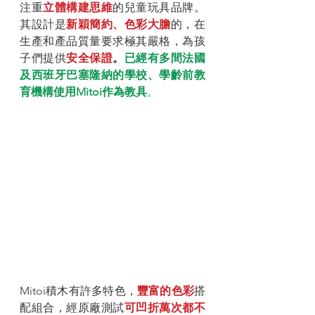
注重
立體構建思維
的兒童玩具品牌。
其設計是
新穎簡約、色彩大膽
的，在
生產和產品質量要求極其嚴格，為孩
子們提供
安全保證
。
已經有多間法國
及西班牙巴塞隆納的學校、學齡前教
育機構使用Mitoi作為教具
。
Mitoi積木有許多特色，
豐富的色彩
搭
配組合，經原廠測試
可凹折萬次都不