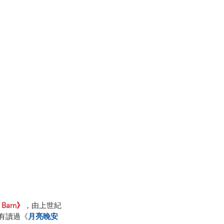
Barn》
，由上世紀
果有讀過《
月亮晚安 