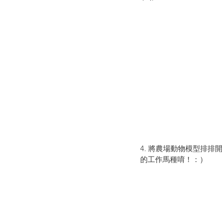
4. 將農場動物模型排排
的工作馬種唷！：）