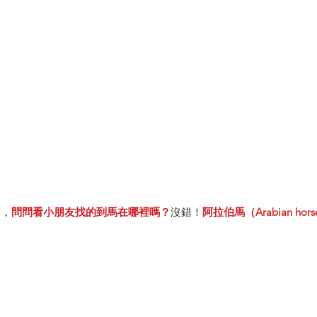
開，
問問看小朋友找的到馬在哪裡嗎？
沒錯！
阿拉伯馬（Arabian hor