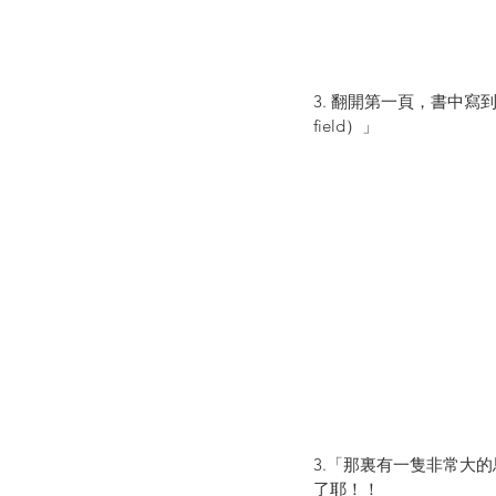
3. 翻開第一頁，書中寫到：「在
field）」
3.「那裏有一隻非常大的馬跟非常小
了耶！！