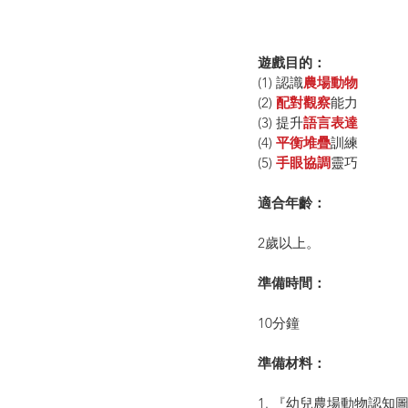
遊戲目的： 
(1) 認識
農場動物
(2) 
配對觀察
能力
(3) 提升
語言表達
(4) 
平衡堆疊
訓練
(5)
 手眼協調
靈巧
適合年齡：
2歲以上。
準備時間：
10分鐘
準備材料： 
1. 『幼兒農場動物認知圖