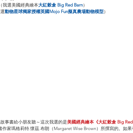
本（我選美國經典繪本
大紅穀倉 Big Red Barn
）
我選
動物星球獨家授權英國Mojo Fun擬真農場動物模型
）
關的故事書給小朋友聽～這次我選的是
美國經典繪本《大紅穀倉 Big Red 
書作家瑪格莉特.懷茲.布朗（Margaret Wise Brown）所撰寫的。如