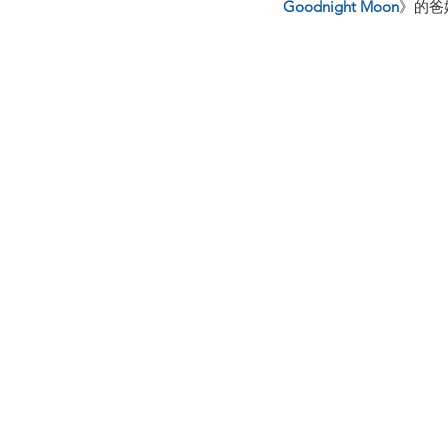
Goodnight Moon
》的爸