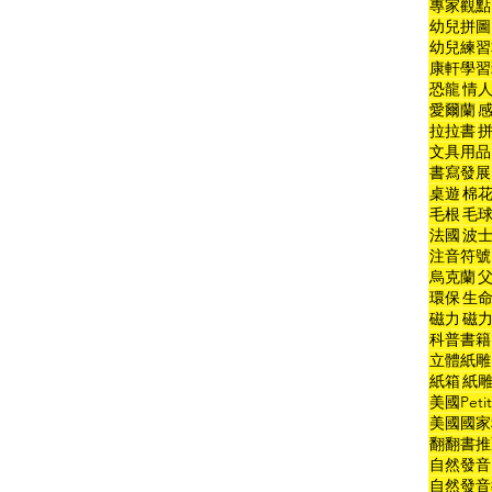
專家觀點
幼兒拼圖
幼兒練習
康軒學習
恐龍
情
愛爾蘭
拉拉書
文具用品
書寫發展
桌遊
棉
毛根
毛
法國
波
注音符號
烏克蘭
環保
生
磁力
磁
科普書籍
立體紙雕
紙箱
紙
美國Peti
美國國家
翻翻書推
自然發音
自然發音