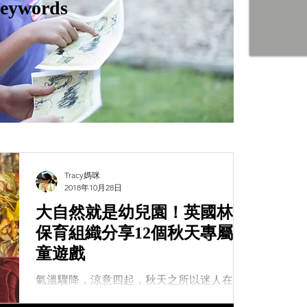
eywords
Tracy媽咪
2018年10月28日
大自然就是幼兒園！英國林地
保育組織分享12個秋天專屬兒
童遊戲
氣溫驟降，涼意四起，秋天之所以迷人在於
它豐富的顏色以及多變的生態，能帶給孩子