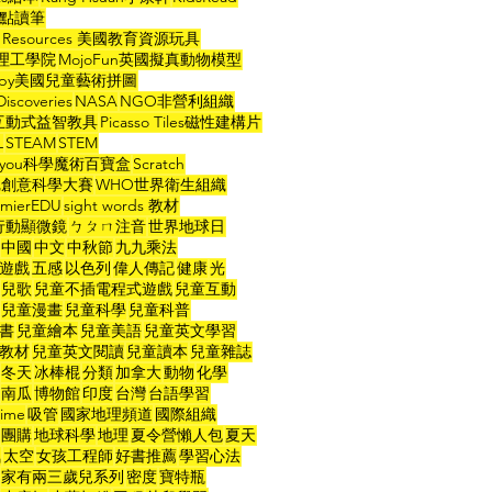
ad點讀筆
ng Resources 美國教育資源玩具
省理工學院
MojoFun英國擬真動物模型
ppy美國兒童藝術拼圖
Discoveries
NASA
NGO非營利組織
O互動式益智教具
Picasso Tiles磁性建構片
L
STEAM
STEM
ce4you科學魔術百寶盒
Scratch
索尼創意科學大賽
WHO世界衛生組織
mierEDU
sight words 教材
y行動顯微鏡
ㄅㄆㄇ注音
世界地球日
中國
中文
中秋節
九九乘法
遊戲
五感
以色列
偉人傳記
健康
光
兒歌
兒童不插電程式遊戲
兒童互動
兒童漫畫
兒童科學
兒童科普
書
兒童繪本
兒童美語
兒童英文學習
教材
兒童英文閱讀
兒童讀本
兒童雜誌
冬天
冰棒棍
分類
加拿大
動物
化學
南瓜
博物館
印度
台灣
台語學習
ime
吸管
國家地理頻道
國際組織
團購
地球科學
地理
夏令營懶人包
夏天
氣
太空
女孩工程師
好書推薦
學習心法
家有兩三歲兒系列
密度
寶特瓶