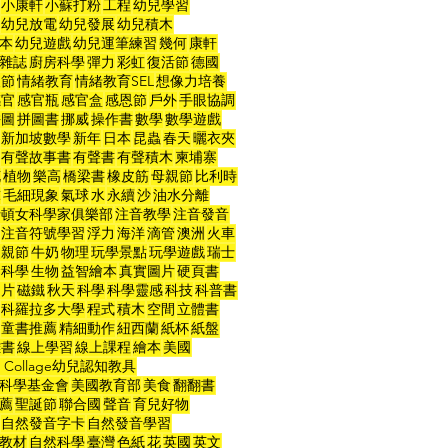
小康軒
小蘇打粉
工程
幼兒學習
幼兒放電
幼兒發展
幼兒積木
本
幼兒遊戲
幼兒運筆練習
幾何
康軒
雜誌
廚房科學
彈力
彩虹
復活節
德國
人節
情緒教育
情緒教育SEL
想像力培養
感官
感官瓶
感官盒
感恩節
戶外
手眼協調
拼圖
拼圖書
挪威
操作書
數學
數學遊戲
新加坡數學
新年
日本
昆蟲
春天
曬衣夾
有聲故事書
有聲書
有聲積木
柬埔寨
花
植物
樂高
橋梁書
橡皮筋
母親節
比利時
球
毛細現象
氣球
水
永續
沙
油水分離
士頓女科學家俱樂部
注音教學
注音發音
注音符號學習
浮力
海洋
滴管
澳洲
火車
父親節
牛奶
物理
玩學景點
玩學遊戲
瑞士
命科學
生物
益智繪本
真實圖片
硬頁書
力片
磁鐵
秋天
科學
科學靈感
科技
科普書
科羅拉多大學
程式
積木
空間
立體書
童書推薦
精細動作
紐西蘭
紙杯
紙盤
雕書
線上學習
線上課程
繪本
美國
t Collage幼兒認知教具
科學基金會
美國教育部
美食
翻翻書
薦
聖誕節
聯合國
聲音
育兒好物
自然發音字卡
自然發音學習
教材
自然科學
臺灣
色紙
花
英國
英文