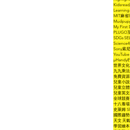
Kidsre
Learni
MIT麻
Mudpu
My First 
PLUG
SDGs
SE
Scien
Sony
YouTube
µHand
世界文化
九九乘法
免費資源
兒童小說
兒童立體
兒童英文
全球競賽
十八養場
史萊姆 Sl
國際趨勢
天文
天
學習繪本