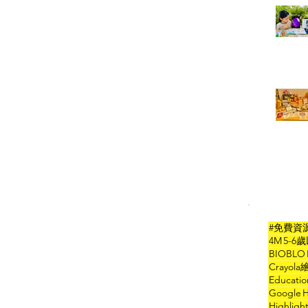
#免費資
4M
5-6
BIOBLO
Crayol
Educati
Google
H
Highlig