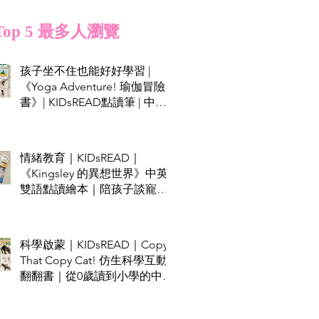
Top 5 最多人瀏覽
孩子坐不住也能好好學習 |
《Yoga Adventure! 瑜伽冒險
書》| KIDsREAD點讀筆 | 中英
雙語
情緒教育｜KIDsREAD｜
《Kingsley 的異想世界》中英
雙語點讀繪本｜陪孩子談寵物
責任與不怕失敗的勇氣
科學啟蒙｜KIDsREAD｜Copy
That Copy Cat! 仿生科學互動
翻翻書｜從0歲讀到小學的中英
雙語STEAM科普書