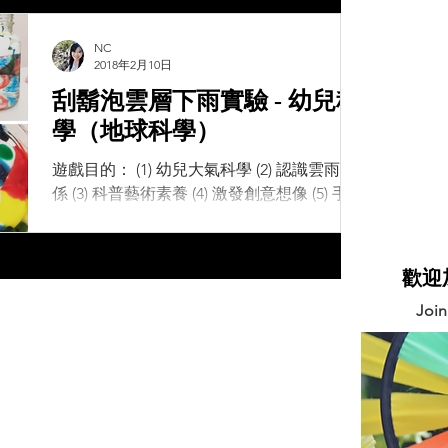
不一樣的感官體驗。成立於1972年英國最大
林地保育組織『林地信託基金會』
NC
（Woodland Trust），為了鼓勵數位時代的
2018年2月10日
孩童能走出戶外、關心生態環境，特地建立
刮鬍泡雲層下雨實驗 - 幼兒科
了一個《自然偵探》網站（Nature...
學（地球科學）
遊戲目的： (1) 幼兒大氣科學 (2) 認識雲雨關
係 (3) 科普藝術素養 (4) 激發創意想像 (5) 手眼
協調發展 (6) 強化感官刺激 適合年齡： 5歲以
上 所需時間： 15分鐘。 準備材料： 1. 刮鬍
泡1罐（屈臣氏或超市有賣） 2. 玻璃罐1個
​歡
3....
Joi