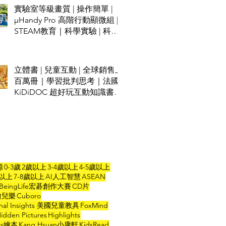
實驗室等級畫質 | 操作簡單 |
µHandy Pro 高階行動顯微組 |
STEAM教育｜科學實驗 | 科學
班指定推薦
立體書 | 兒童互動 | 全球銷售上
百萬冊｜學習批判思考｜法國
KiDiDOC 超好玩互動知識書第
五輯 - 城堡 / 海盜｜KIDsREAD
點讀筆推薦
源
0-3歲
2歲以上
3-4歲以上
4-5歲以上
歲以上
7-8歲以上
AI人工智慧
ASEAN
BeingLife宏碁創作大賽
CD片
a繪兒樂
Cuboro
onal Insights 美國兒童教具
FoxMind
idden Pictures
Highlights
hts繪本
Kang Hsuan小康軒
KidsRead