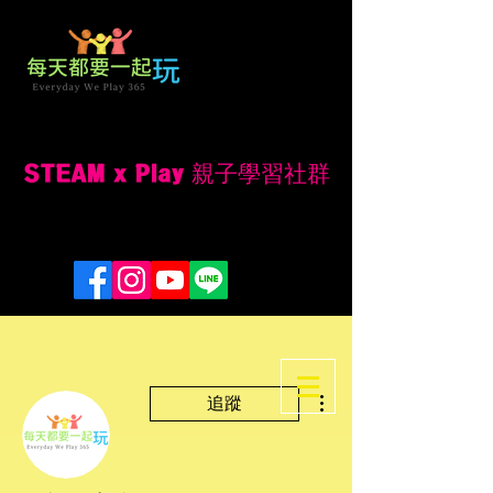
每天都要一起玩
Everyday We Play
365是華語圈
第一個以家庭Family
為核心的STEM教
育/STEAM教育社群
STEAM x Play 親子學習社群
更多動作
追蹤