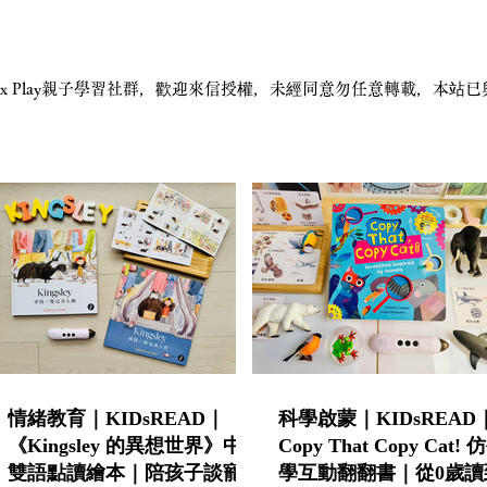
STEAM x Play親子學習社群，歡迎來信授權，未經同意勿任意轉載，
情緒教育｜KIDsREAD｜
科學啟蒙｜KIDsREAD
《Kingsley 的異想世界》中英
Copy That Copy Cat!
雙語點讀繪本｜陪孩子談寵物
學互動翻翻書｜從0歲讀