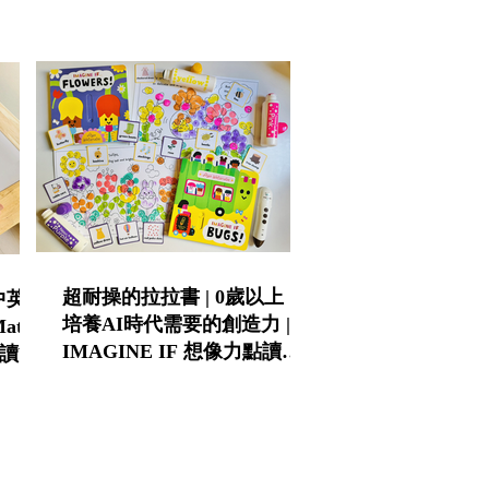
學班指定推薦
科普書
超耐操的拉拉書 | 0歲以上 |
中英雙
培養AI時代需要的創造力 |
ath
IMAGINE IF 想像力點讀互
D點讀筆
動操作書第一輯&第二輯 |
KIDsREAD點讀筆推薦 | 童書
推薦