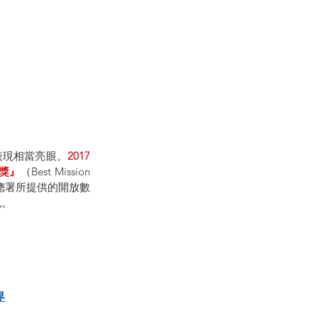
表現相當亮眼。
2017
念獎』
（Best Mission 
航太總署所提供的開放數
色。
界