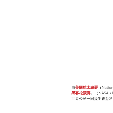
由
美國航太總署
（Natio
黑客松競賽
』（NASA's In
世界公民一同提出創意科