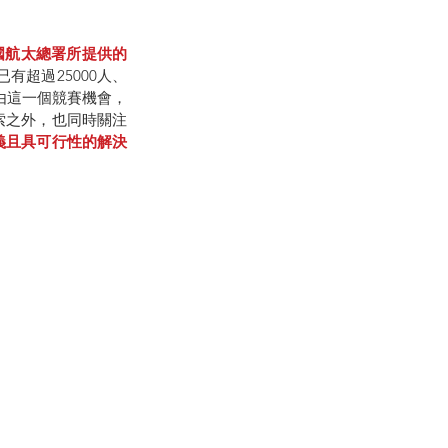
國航太總署所提供的
有超過25000人、
希望藉由這一個競賽機會，
索之外，也同時關注
義且具可行性的解決