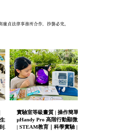
本站已與廉貞法律事務所合作，抄襲必究。
實驗室等級畫質 | 操作簡單 |
｜
µHandy Pro 高階行動顯微組
 仿生科
| STEAM教育｜科學實驗 | 科
到小