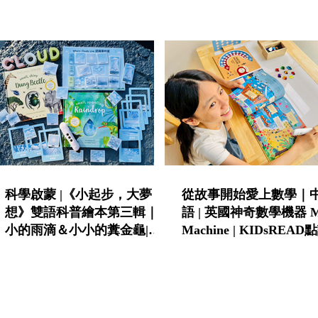
責任與不怕失敗的勇氣
學的中英雙語STEAM
科學啟蒙 |《小起步，大夢
從故事開始愛上數學｜
想》雙語科普繪本第三輯｜小
語 | 英國神奇數學機器 M
小的雨滴＆小小的糞金龜|
Machine | KIDsREA
KIDsREAD點讀筆推薦