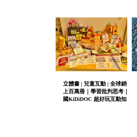
英雙語
立體書 | 兒童互動 | 全球銷售
上百萬冊｜學習批判思考｜法
國KiDiDOC 超好玩互動知識
書第五輯 - 城堡 / 海盜｜
KIDsREAD點讀筆推薦