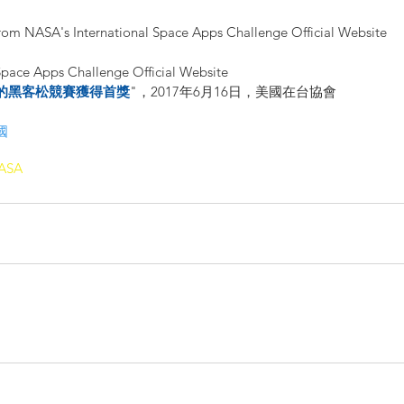
NASA's International Space Apps Challenge Official Website
Space Apps Challenge Official Website
的黑客松競賽獲得首獎
"，2017年6月16日，美國在台協會
國
ASA