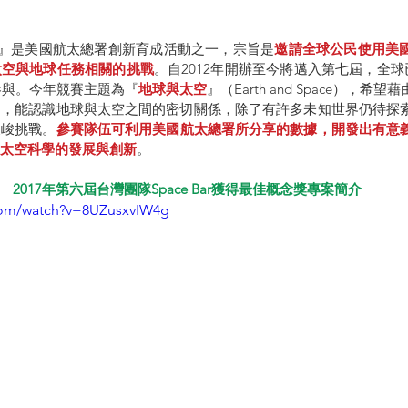
賽』是美國航太總署創新育成活動之一，宗旨是
邀請全球公民使用美
太空與地球任務相關的挑戰
。自2012年開辦至今將邁入第七屆，全球已
畫參與。今年競賽主題為『
地球與太空
』（Earth and Space），
們，能認識地球與太空之間的密切關係，除了有許多未知世界仍待探
嚴峻挑戰。
參賽隊伍可利用美國航太總署所分享的數據，開發出有意
太空科學的發展與創新
。
2017年第六屆台灣團隊Space Bar獲得最佳概念獎專案簡介
com/watch?v=8UZusxvIW4g