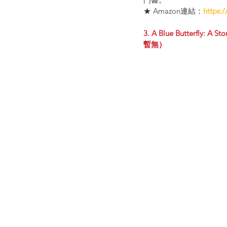
★ Amazon連結：
https:
3. A Blue Butterfly: A S
暫無）