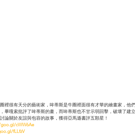
圈裡很有天分的藝術家，哞蒂斯是牛圈裡面很有才華的繪畫家，他
，畢嘎索批評了哞蒂斯的畫，而哞蒂斯也不甘示弱回擊，破壞了建
討論關於友誼與包容的故事，獲得亞馬遜書評五顆星！
//goo.gl/cWW6Ae
goo.gl/fLLfzV