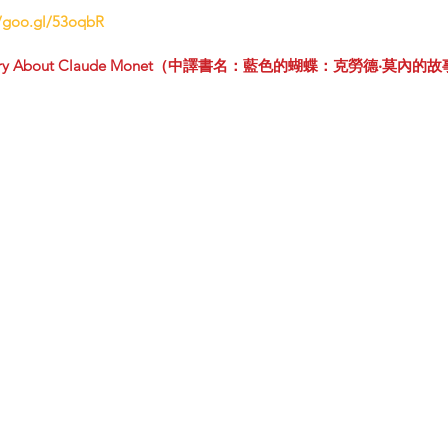
//goo.gl/53oqbR
tory About Claude Mone
t
（中譯書名：藍色的蝴蝶：克勞德‧莫內的故事