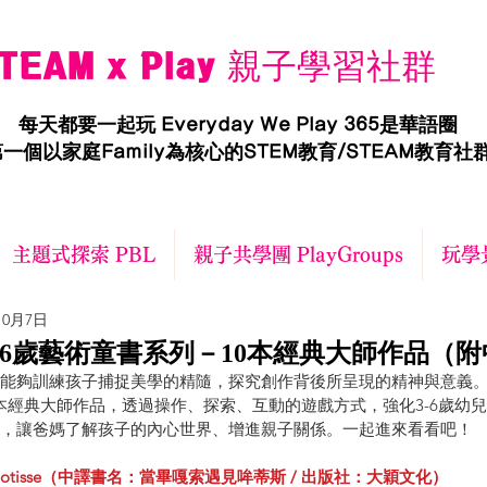
TEAM x Play 親子學習社群
每天都要一起玩 Everyday We Play 365是華語圈
一個以家庭Family為核心的STEM教育/STEAM教育社
主題式探索 PBL
親子共學團 PlayGroups
玩學景
10月7日
-6歲藝術童書系列－10本經典大師作品（
能夠訓練孩子捕捉美學的精隨，探究創作背後所呈現的精神與意義
10本經典大師作品，透過操作、探索、互動的遊戲方式，強化3-6歲幼
，讓爸媽了解孩子的內心世界、增進親子關係。一起進來看看吧！
 Met Mootisse（中譯書名：當畢嘎索遇見哞蒂斯 / 出版社：大穎文化）