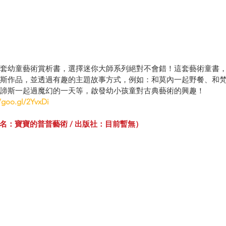
套幼童藝術賞析書，選擇迷你大師系列絕對不會錯！這套藝術童書
斯作品，並透過有趣的主題故事方式，例如：和莫內一起野餐、和
諦斯一起過魔幻的一天等，啟發幼小孩童對古典藝術的興趣！
//goo.gl/2YvxDi
y（中譯書名：寶寶的普普藝術 / 出版社：目前暫無）