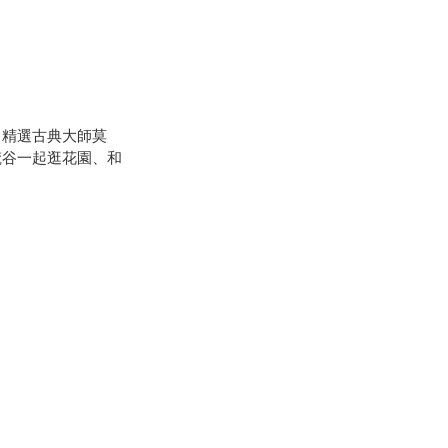
，精選古典大師莫
梵谷一起逛花園、和