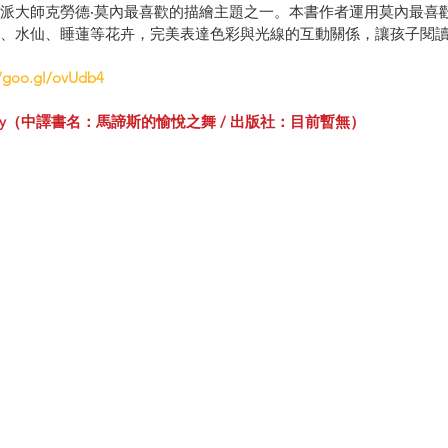
派大師克勞德‧莫內最喜歡的描繪主題之一。本書作者運用莫內最喜
、水仙、睡蓮等花卉，完美表達色彩與光線的互動關係，讓孩子閱
//goo.gl/ovUdb4
y
（
中譯書名：馬諦斯的愉悅之舞 / 出版社：目前暫無）