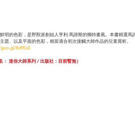
鮮明的色彩，是野獸派創始人亨利·馬諦斯的獨特畫風。本書精選馬
主題、以及平面的色彩，相當適合初次接觸大師作品的兒童賞析。
//goo.gl/8d9EsS
（中譯書名： 迷你大師系列 / 出版社：目前暫無）