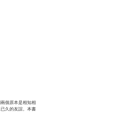
們兩個原本是相知相
立已久的友誼。本書