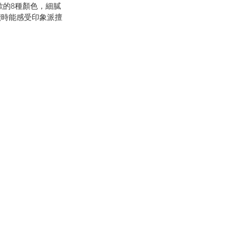
歡的8種顏色，細膩
讀時能感受印象派擅