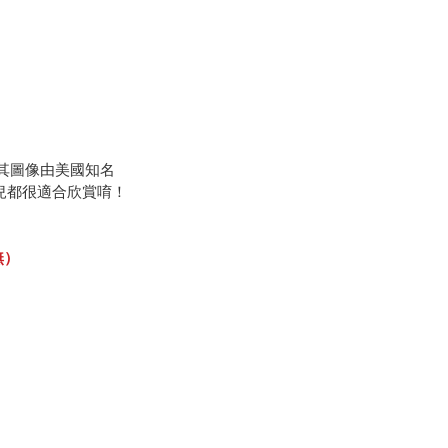
其圖像由美國知名
幼兒都很適合欣賞唷！
無）