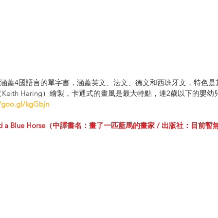
涵蓋4國語言的單字書，涵蓋英文、法文、德文和西班牙文，特色是
Keith Haring）繪製，卡通式的畫風是最大特點，連2歲以下的嬰
//goo.gl/kgGbjn
d a Blue Hors
e
（中譯書名：畫了一匹藍馬的畫家 / 出版社：目前暫