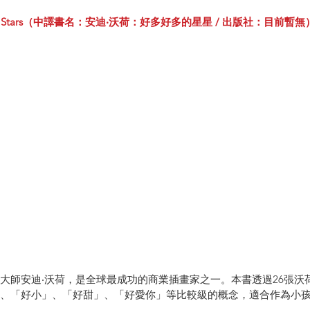
So Many Stars（中譯書名：安迪‧沃荷：好多好多的星星 / 出版社：目前暫無
大師安迪‧沃荷，是全球最成功的商業插畫家之一。本書透過26張沃
、「好小」、「好甜」、「好愛你」等比較級的概念，適合作為小