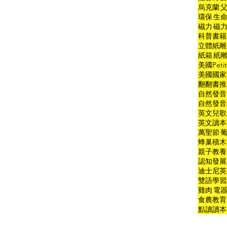
烏克蘭
環保
生
磁力
磁
科普書籍
立體紙雕
紙箱
紙
美國Peti
美國國家
翻翻書推
自然發音
自然發音
英文兒歌
英文讀本
萬聖節
蜂巢積木
親子教養
認知發展
迪士尼英
雙語學習
雞肉
電
食農教育
點讀讀本