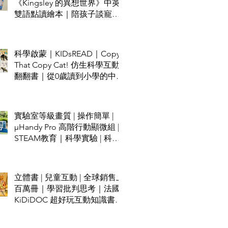
《Kingsley 的異想世界》中英
雙語點讀繪本｜陪孩子談寵物
責任與不怕失敗的勇氣
科學啟蒙｜KIDsREAD｜Copy
That Copy Cat! 仿生科學互動
翻翻書｜從0歲讀到小學的中英
雙語STEAM科普書
實驗室等級畫質 | 操作簡單 |
µHandy Pro 高階行動顯微組 |
STEAM教育｜科學實驗 | 科學
班指定推薦
立體書 | 兒童互動 | 全球銷售上
百萬冊｜學習批判思考｜法國
KiDiDOC 超好玩互動知識書第
五輯 - 城堡 / 海盜｜KIDsREAD
點讀筆推薦