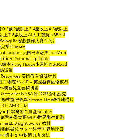
源
0-3歲
2歲以上
3-4歲以上
4-5歲以上
歲以上
7-8歲以上
AI人工智慧
ASEAN
BeingLife宏碁創作大賽
CD片
a繪兒樂
Cuboro
onal Insights 美國兒童教具
FoxMind
idden Pictures
Highlights
hts繪本
Kang Hsuan小康軒
KidsRead
ad點讀筆
ng Resources 美國教育資源玩具
省理工學院
MojoFun英國擬真動物模型
ppy美國兒童藝術拼圖
Discoveries
NASA
NGO非營利組織
O互動式益智教具
Picasso Tiles磁性建構片
L
STEAM
STEM
ce4you科學魔術百寶盒
Scratch
索尼創意科學大賽
WHO世界衛生組織
mierEDU
sight words 教材
y行動顯微鏡
ㄅㄆㄇ注音
世界地球日
中國
中文
中秋節
九九乘法