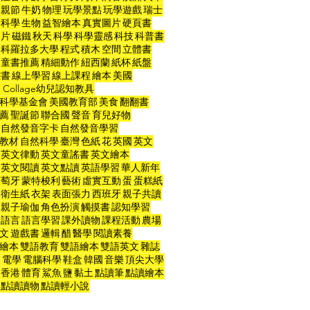
父親節
牛奶
物理
玩學景點
玩學遊戲
瑞士
命科學
生物
益智繪本
真實圖片
硬頁書
力片
磁鐵
秋天
科學
科學靈感
科技
科普書
科羅拉多大學
程式
積木
空間
立體書
童書推薦
精細動作
紐西蘭
紙杯
紙盤
雕書
線上學習
線上課程
繪本
美國
t Collage幼兒認知教具
科學基金會
美國教育部
美食
翻翻書
薦
聖誕節
聯合國
聲音
育兒好物
自然發音字卡
自然發音學習
教材
自然科學
臺灣
色紙
花
英國
英文
英文律動
英文童謠書
英文繪本
英文閱讀
英文點讀
英語學習
華人新年
葡萄牙
蒙特梭利
藝術
虛實互動
蛋
蛋糕紙
衛生紙
衣架
表面張力
西班牙
親子共讀
親子瑜伽
角色扮演
觸摸書
認知學習
語言
語言學習
課外讀物
課程活動
農場
文
遊戲書
邏輯
醋
醫學
閱讀素養
繪本
雙語教育
雙語繪本
雙語英文
雜誌
器
電學
電腦科學
鞋盒
韓國
音樂
頂尖大學
香港
體育
鯊魚
鹽
黏土
點讀筆
點讀繪本
點讀讀物
點讀輕小說