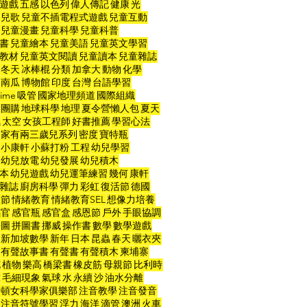
遊戲
五感
以色列
偉人傳記
健康
光
兒歌
兒童不插電程式遊戲
兒童互動
兒童漫畫
兒童科學
兒童科普
書
兒童繪本
兒童美語
兒童英文學習
教材
兒童英文閱讀
兒童讀本
兒童雜誌
冬天
冰棒棍
分類
加拿大
動物
化學
南瓜
博物館
印度
台灣
台語學習
ime
吸管
國家地理頻道
國際組織
團購
地球科學
地理
夏令營懶人包
夏天
氣
太空
女孩工程師
好書推薦
學習心法
家有兩三歲兒系列
密度
寶特瓶
小康軒
小蘇打粉
工程
幼兒學習
幼兒放電
幼兒發展
幼兒積木
本
幼兒遊戲
幼兒運筆練習
幾何
康軒
雜誌
廚房科學
彈力
彩虹
復活節
德國
人節
情緒教育
情緒教育SEL
想像力培養
感官
感官瓶
感官盒
感恩節
戶外
手眼協調
拼圖
拼圖書
挪威
操作書
數學
數學遊戲
新加坡數學
新年
日本
昆蟲
春天
曬衣夾
有聲故事書
有聲書
有聲積木
柬埔寨
花
植物
樂高
橋梁書
橡皮筋
母親節
比利時
球
毛細現象
氣球
水
永續
沙
油水分離
士頓女科學家俱樂部
注音教學
注音發音
注音符號學習
浮力
海洋
滴管
澳洲
火車