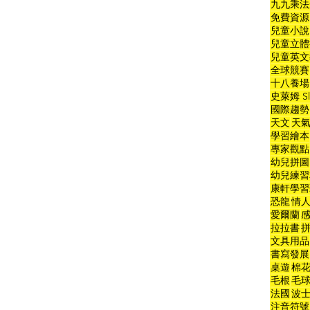
九九乘法
免費資源
兒童小說
兒童立體
兒童英文
全球競賽
十八養場
史萊姆 Sl
國際趨勢
天文
天
學習繪本
專家觀點
幼兒拼圖
幼兒練習
康軒學習
恐龍
情
愛爾蘭
拉拉書
文具用品
書寫發展
桌遊
棉
毛根
毛
法國
波
注音符號