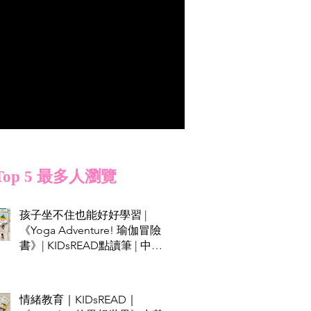
Top 5 最多人瀏覽
孩子坐不住也能好好學習 |
《Yoga Adventure! 瑜伽冒險
書》| KIDsREAD點讀筆 | 中英
雙語
情緒教育｜KIDsREAD｜