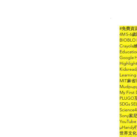
#免費資
4M
5-6
BIOBLO
Crayol
Educati
Google
H
Highlig
Kidsre
Learni
MIT麻
Mudpu
My First 
PLUG
SDGs
SE
Scien
Sony
YouTube
µHand
世界文化