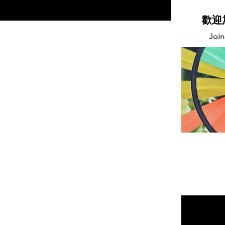
當能呼吸清淨的空氣，他們才能成長並充分
發揮其潛力。」- 世界衛生組織總幹事
​歡
Tedros Adhanom博士 2018年世界衛生組織
Joi
調查報告：兒童比成人更容易受到空氣汙染
危害 世界衛生組織（World...