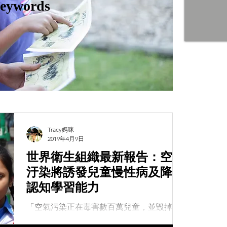
eywords
Tracy媽咪
2019年4月9日
世界衛生組織最新報告：空氣
汙染將誘發兒童慢性病及降低
認知學習能力
「空氣污染正在毒害數百萬兒童，並毀掉他
們的生命，這是不可原諒的。每個兒童都應