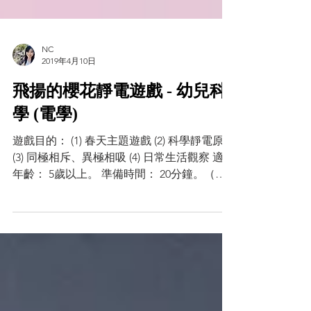
NC
2019年4月10日
飛揚的櫻花靜電遊戲 - 幼兒科
學 (電學)
遊戲目的： (1) 春天主題遊戲 (2) 科學靜電原理
(3) 同極相斥、異極相吸 (4) 日常生活觀察 適合
年齡： 5歲以上。 準備時間： 20分鐘。（因
為櫻花花瓣需要多剪一點比較好玩） 準備材
料： 1. 氣球1個 2. 皺紋紙採帶數張（文具店有
賣） 3....