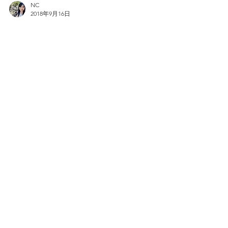
NC
2018年9月16日
LED彩繪杯子小夜燈 - 幼兒科
學/藝術
遊戲目的： (1) 燈光藝術結合 (2) 光電科學應用
(3) 認識LED照明光源（點此看更多知識） (4)
提升科普興趣 適合年齡： 3歲以上可塗鴉畫、
5歲以上畫出實際物體會作品更美。 準備時
間： 5分鐘。 準備材料： 1. 白色塑膠杯數個
2. 彩色筆數支 3....