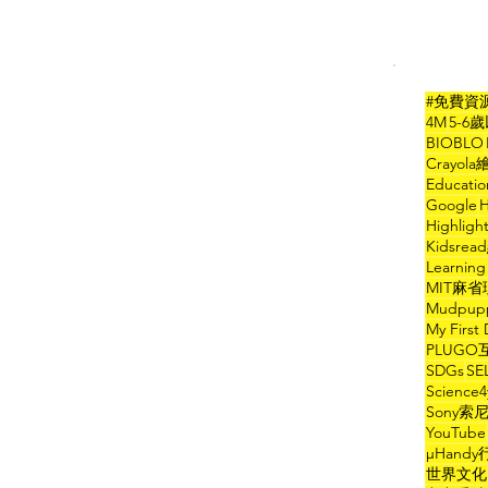
#免費資
4M
5-6
BIOBLO
Crayol
Educati
Google
H
Highlig
Kidsre
Learni
MIT麻
Mudpu
My First 
PLUG
SDGs
SE
Scien
Sony
YouTube
µHand
世界文化