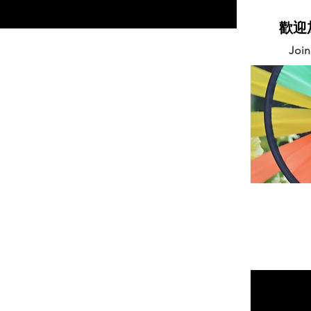
藝工程大師 (paper engineering)。推出過無
數本受到兒童與大人喜歡的3D立體建模繪
​歡
本，從太空、恐龍、火車、非洲草原、龐貝
Joi
古城、梅西老鼠、柏林頓熊、李奧...