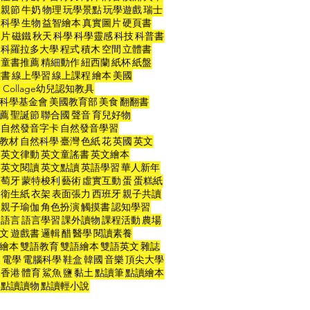
父親節
牛奶
物理
玩學景點
玩學遊戲
瑞士
命科學
生物
益智繪本
真實圖片
硬頁書
力片
磁鐵
秋天
科學
科學靈感
科技
科普書
科羅拉多大學
程式
積木
空間
立體書
童書推薦
精細動作
紐西蘭
紙杯
紙盤
雕書
線上學習
線上課程
繪本
美國
t Collage幼兒認知教具
科學基金會
美國教育部
美食
翻翻書
薦
聖誕節
聯合國
聲音
育兒好物
自然發音字卡
自然發音學習
教材
自然科學
臺灣
色紙
花
英國
英文
英文律動
英文童謠書
英文繪本
英文閱讀
英文點讀
英語學習
華人新年
葡萄牙
蒙特梭利
藝術
虛實互動
蛋
蛋糕紙
衛生紙
衣架
表面張力
西班牙
親子共讀
親子瑜伽
角色扮演
觸摸書
認知學習
語言
語言學習
課外讀物
課程活動
農場
文
遊戲書
邏輯
醋
醫學
閱讀素養
繪本
雙語教育
雙語繪本
雙語英文
雜誌
器
電學
電腦科學
鞋盒
韓國
音樂
頂尖大學
香港
體育
鯊魚
鹽
黏土
點讀筆
點讀繪本
點讀讀物
點讀輕小說