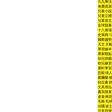
九九乘法
免費資源
兒童小說
兒童立體
兒童英文
全球競賽
十八養場
史萊姆 Sl
國際趨勢
天文
天
學習繪本
專家觀點
幼兒拼圖
幼兒練習
康軒學習
恐龍
情
愛爾蘭
拉拉書
文具用品
書寫發展
桌遊
棉
毛根
毛
法國
波
注音符號