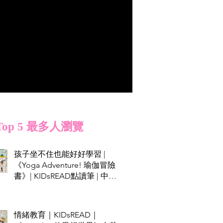
Top 5 最多人瀏覽
孩子坐不住也能好好學習 |
《Yoga Adventure! 瑜伽冒險
書》| KIDsREAD點讀筆 | 中英
雙語
情緒教育｜KIDsREAD｜