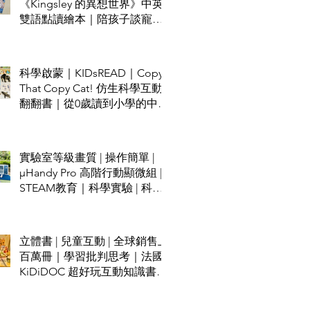
《Kingsley 的異想世界》中英
雙語點讀繪本｜陪孩子談寵物
責任與不怕失敗的勇氣
科學啟蒙｜KIDsREAD｜Copy
That Copy Cat! 仿生科學互動
翻翻書｜從0歲讀到小學的中英
雙語STEAM科普書
實驗室等級畫質 | 操作簡單 |
µHandy Pro 高階行動顯微組 |
STEAM教育｜科學實驗 | 科學
班指定推薦
立體書 | 兒童互動 | 全球銷售上
百萬冊｜學習批判思考｜法國
KiDiDOC 超好玩互動知識書第
五輯 - 城堡 / 海盜｜KIDsREAD
點讀筆推薦