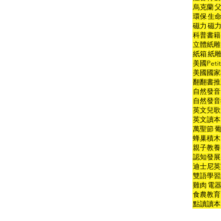
烏克蘭
環保
生
磁力
磁
科普書籍
立體紙雕
紙箱
紙
美國Peti
美國國家
翻翻書推
自然發音
自然發音
英文兒歌
英文讀本
萬聖節
蜂巢積木
親子教養
認知發展
迪士尼英
雙語學習
雞肉
電
食農教育
點讀讀本