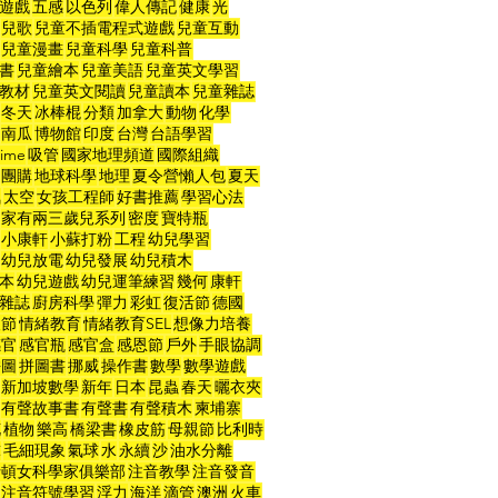
遊戲
五感
以色列
偉人傳記
健康
光
兒歌
兒童不插電程式遊戲
兒童互動
兒童漫畫
兒童科學
兒童科普
書
兒童繪本
兒童美語
兒童英文學習
教材
兒童英文閱讀
兒童讀本
兒童雜誌
冬天
冰棒棍
分類
加拿大
動物
化學
南瓜
博物館
印度
台灣
台語學習
ime
吸管
國家地理頻道
國際組織
團購
地球科學
地理
夏令營懶人包
夏天
氣
太空
女孩工程師
好書推薦
學習心法
家有兩三歲兒系列
密度
寶特瓶
小康軒
小蘇打粉
工程
幼兒學習
幼兒放電
幼兒發展
幼兒積木
本
幼兒遊戲
幼兒運筆練習
幾何
康軒
雜誌
廚房科學
彈力
彩虹
復活節
德國
人節
情緒教育
情緒教育SEL
想像力培養
感官
感官瓶
感官盒
感恩節
戶外
手眼協調
拼圖
拼圖書
挪威
操作書
數學
數學遊戲
新加坡數學
新年
日本
昆蟲
春天
曬衣夾
有聲故事書
有聲書
有聲積木
柬埔寨
花
植物
樂高
橋梁書
橡皮筋
母親節
比利時
球
毛細現象
氣球
水
永續
沙
油水分離
士頓女科學家俱樂部
注音教學
注音發音
注音符號學習
浮力
海洋
滴管
澳洲
火車