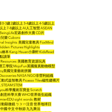
源
0-3歲
2歲以上
3-4歲以上
4-5歲以上
歲以上
7-8歲以上
AI人工智慧
ASEAN
BeingLife宏碁創作大賽
CD片
a繪兒樂
Cuboro
onal Insights 美國兒童教具
FoxMind
idden Pictures
Highlights
hts繪本
Kang Hsuan小康軒
KidsRead
ad點讀筆
ng Resources 美國教育資源玩具
省理工學院
MojoFun英國擬真動物模型
ppy美國兒童藝術拼圖
Discoveries
NASA
NGO非營利組織
O互動式益智教具
Picasso Tiles磁性建構片
L
STEAM
STEM
ce4you科學魔術百寶盒
Scratch
索尼創意科學大賽
WHO世界衛生組織
mierEDU
sight words 教材
y行動顯微鏡
ㄅㄆㄇ注音
世界地球日
中國
中文
中秋節
九九乘法