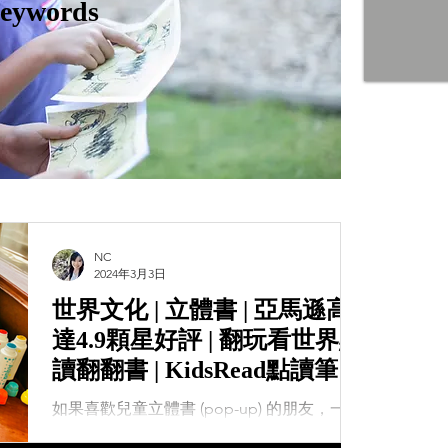
eywords
NC
2024年3月3日
世界文化 | 立體書 | 亞馬遜高
達4.9顆星好評 | 翻玩看世界點
讀翻翻書 | KidsRead點讀筆推
薦
如果喜歡兒童立體書 (pop-up) 的朋友，一定
要認識大衛.霍考克 (David Hawcock) 這位紙